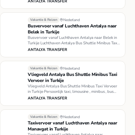
ANTALYA TRANSFER
Vakantie & Reizen
Nederland
Busvervoer vanaf Luchthaven Antalya naar
Belek in Turkije
Busvervoer vanaf Luchthaven Antalya naar Belek in
Turkije Luchthaven Antalya Bus Shuttle Minibus Taxi
Vervoer in Turkije…
ANTALYA TRANSFER
Vakantie & Reizen
Nederland
Vliegveld Antalya Bus Shuttle Minibus Taxi
Vervoer in Turkije
Vliegveld Antalya Bus Shuttle Minibus Taxi Vervoer
in Turkije Persoonlijk taxi, limousine , minibus , bus
vervoer dienst…
ANTALYA TRANSFER
Vakantie & Reizen
Nederland
Taxivervoer vanaf Luchthaven Antalya naar
Manavgat in Turkije
Taxivervoer vanaf Luchthaven Antalya naar