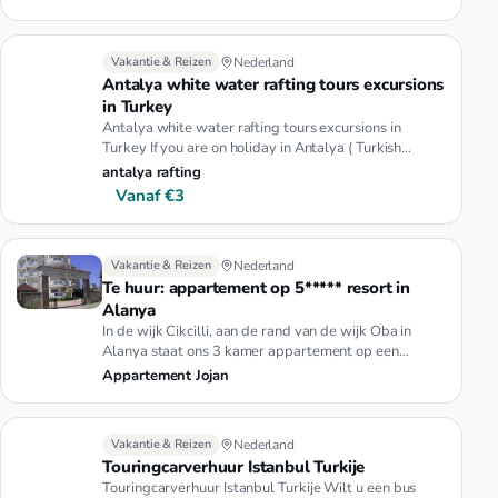
Vakantie & Reizen
Nederland
Antalya white water rafting tours excursions
in Turkey
Antalya white water rafting tours excursions in
Turkey If you are on holiday in Antalya ( Turkish
Riviera - Mediterrenea…
antalya rafting
Vanaf €3
Vakantie & Reizen
Nederland
Te huur: appartement op 5***** resort in
Alanya
In de wijk Cikcilli, aan de rand van de wijk Oba in
Alanya staat ons 3 kamer appartement op een
schitterend 5-sterren re…
Appartement Jojan
Vakantie & Reizen
Nederland
Touringcarverhuur Istanbul Turkije
Touringcarverhuur Istanbul Turkije Wilt u een bus