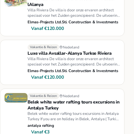
lAlanya
Villa Riviera De villa is door onze ervaren architect
speciaal voor het Zuiden geconcipieerd. De uitvoering
voldoet aan …
Elmas-Projects Ltd.Sti. Construction & Investments
Vanaf €120.000
Vakantie & Reizen
Nederland
Luxe villa Avsallar-Alanya Turkse Riviera
Villa Riviera De villa is door onze ervaren architect
speciaal voor het Zuiden geconcipieerd. De uitvoering
voldoet aan …
Elmas-Projects Ltd.Sti. Construction & Investments
Vanaf €120.000
Vakantie & Reizen
Nederland
Belek white water rafting tours excursions in
Antalya Turkey
Belek white water rafting tours excursions in Antalya
Turkey If you are on holiday in Belek, Antalya ( Turkish
Riviera -…
antalya rafting
Vanaf €3