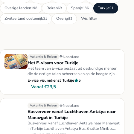
Overige landen
Reizen
Spanje
Turkije
198
69
186
91
Zwitserland oostenrijk
Overig
Wis filter
31
82
Vakantie & Reizen
Nederland
Het E-visum voor Turkije
Het team van E-vize bestaat uit deskundige mensen
die de nodige talen beheersen en op de hoogte zijn
van alle veranderin…
E-vize visumdienst Turkije
5
Vanaf €23,5
Vakantie & Reizen
Nederland
Busvervoer vanaf Luchthaven Antalya naar
Manavgat in Turkije
Busvervoer vanaf Luchthaven Antalya naar Manavgat
in Turkije Luchthaven Antalya Bus Shuttle Minibus
Taxi Vervoer in Turk…