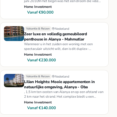
juni 2010!In het begin was het een droom die vele
mensen hadden. De…
Home Investment
Vanaf €90.000
Vakantie & Reizen
Nederland
Zeer luxe en volledig gemeubileerd
penthouse in Alanya - Mahmutlar
Wannneer u in het zuiden een woning met een
spectaculair uitzicht wilt, dan is dit duplex-
appartement (penthouse) echt i…
Home Investment
Vanaf €230.000
Vakantie & Reizen
Nederland
Lilian Heights: Mooie appartementen in
natuurlijke omgeving, Alanya - Oba
, 1,5 km ten oosten van Alanya en op een afstand van
2 km naar het strand. Het complex biedt u een
prachtig uitzicht op …
Home Investment
Vanaf €140.000