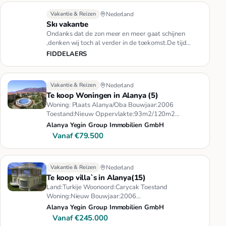
Vakantie & Reizen
Nederland
Skı vakantıe
Ondanks dat de zon meer en meer gaat schijnen
,denken wij toch al verder in de toekomst.De tijd
vliegt snel voorbij en v…
FIDDELAERS
Vakantie & Reizen
Nederland
Te koop Woningen in Alanya (5)
Woning: Plaats Alanya/Oba Bouwjaar:2006
Toestand:Nieuw Oppervlakte:93m2/120m2
Verdieping:1tot4 Slaapkamers:2 woonkamer:1…
Alanya Yegin Group Immobilien GmbH
Vanaf €79.500
Vakantie & Reizen
Nederland
Te koop villa`s in Alanya(15)
Land:Turkije Woonoord:Carycak Toestand
Woning:Nieuw Bouwjaar:2006
Woonoppervlakte:242 Slaapkamers:4 Woonkamer:1
Alanya Yegin Group Immobilien GmbH
Badkamer…
Vanaf €245.000