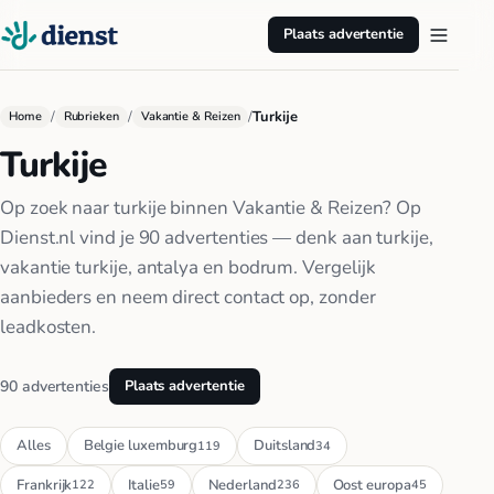
Plaats advertentie
/
/
/
Turkije
Home
Rubrieken
Vakantie & Reizen
Turkije
Op zoek naar turkije binnen Vakantie & Reizen? Op
Dienst.nl vind je 90 advertenties — denk aan turkije,
vakantie turkije, antalya en bodrum. Vergelijk
aanbieders en neem direct contact op, zonder
leadkosten.
90 advertenties
Plaats advertentie
Alles
Belgie luxemburg
Duitsland
119
34
Frankrijk
Italie
Nederland
Oost europa
122
59
236
45