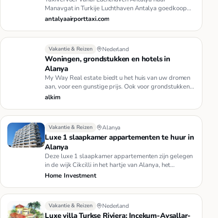
Manavgat in Turkije Luchthaven Antalya goedkoop
taxi Vervoer in Turkije, perso…
antalyaairporttaxi.com
Vakantie & Reizen
Nederland
Woningen, grondstukken en hotels in
Alanya
My Way Real estate biedt u het huis van uw dromen
aan, voor een gunstige prijs. Ook voor grondstukken
en hotels in en ro…
alkim
Vakantie & Reizen
Alanya
Luxe 1 slaapkamer appartementen te huur in
Alanya
Deze luxe 1 slaapkamer appartementen zijn gelegen
in de wijk Cikcilli in het hartje van Alanya, het
grootste winkel cent…
Home Investment
Vakantie & Reizen
Nederland
Luxe villa Turkse Riviera: Incekum-Avsallar-