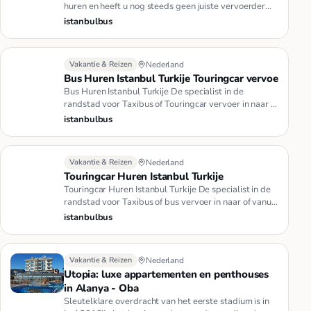
huren en heeft u nog steeds geen juiste vervoerder
gevonden? Bij ISTAN…
istanbulbus
Vakantie & Reizen
Nederland
Bus Huren Istanbul Turkije Touringcar vervoe
Bus Huren Istanbul Turkije De specialist in de
randstad voor Taxibus of Touringcar vervoer in naar of
vanuit Istanbul. b…
istanbulbus
Vakantie & Reizen
Nederland
Touringcar Huren Istanbul Turkije
Touringcar Huren Istanbul Turkije De specialist in de
randstad voor Taxibus of bus vervoer in naar of vanuit
Istanbul. t…
istanbulbus
Vakantie & Reizen
Nederland
Utopia: luxe appartementen en penthouses
in Alanya - Oba
Sleutelklare overdracht van het eerste stadium is in