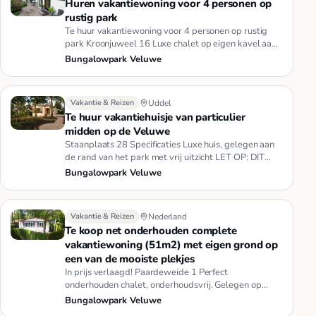
Huren vakantiewoning voor 4 personen op
rustig park
Te huur vakantiewoning voor 4 personen op rustig
park Kroonjuweel 16 Luxe chalet op eigen kavel aan
de bosrand, met terr…
Bungalowpark Veluwe
Vakantie & Reizen
Uddel
Te huur vakantiehuisje van particulier
midden op de Veluwe
Staanplaats 28 Specificaties Luxe huis, gelegen aan
de rand van het park met vrij uitzicht LET OP: DIT
HUISJE IS NIET BE…
Bungalowpark Veluwe
Vakantie & Reizen
Nederland
Te koop net onderhouden complete
vakantiewoning (51m2) met eigen grond op
een van de mooiste plekjes
In prijs verlaagd! Paardeweide 1 Perfect
onderhouden chalet, onderhoudsvrij. Gelegen op
eigen kavel van ±300 m2 grond, c…
Bungalowpark Veluwe