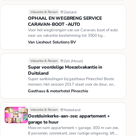
Vakantie & Reizen
Zeeland
OPHAAL EN WEGBRENG SERVICE
CARAVAN-BOOT -AUTO
Voor het wegbrengen van uw Caravan, boot of auto
naar uw vakantie bestemming tot 3500 kg
.Transporten vinden plaats met …
Van Lieshout Solutions BV
Vakantie & Reizen
Zell (Mosel)
Super voordelige Moezelvakantie in
Duitsland
Super aanbiedingen bij gasthaus Pinocchio! Beste
mensen, Het seizoen 2017 staat voor de deur, en
wellicht bent u nog op …
Gasthaus & motorhotel Pinocchio
Vakantie & Reizen
Nederland
Oostduinkerke-aan-zee: appartement +
garage te huur
Mooi en ruim appartement + garage. 300 m van zee,
8 personen, zonnekant, zeer rustige omgeving, lift,