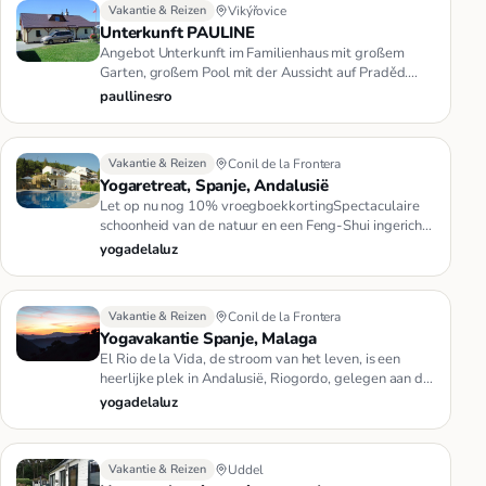
Vakantie & Reizen
Vikýřovice
Unterkunft PAULINE
Angebot Unterkunft im Familienhaus mit großem
Garten, großem Pool mit der Aussicht auf Praděd.
Hütte zu vermieten bietet…
paullinesro
Vakantie & Reizen
Conil de la Frontera
Yogaretreat, Spanje, Andalusië
Let op nu nog 10% vroegboekkortingSpectaculaire
schoonheid van de natuur en een Feng-Shui ingericht
complex creëren een …
yogadelaluz
Vakantie & Reizen
Conil de la Frontera
Yogavakantie Spanje, Malaga
El Rio de la Vida, de stroom van het leven, is een
heerlijke plek in Andalusië, Riogordo, gelegen aan de
rivier El Rio d…
yogadelaluz
Vakantie & Reizen
Uddel