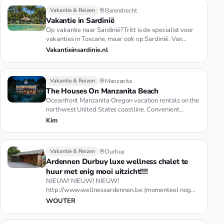
Vakantie & Reizen
Barendrecht
Vakantie in Sardinië
Op vakantie naar Sardinië?Tritt is de specialist voor
vakanties in Toscane, maar ook op Sardinië. Van
exclusive villa's …
Vakantieinsardinie.nl
Vakantie & Reizen
Manzanita
The Houses On Manzanita Beach
Oceanfront Manzanita Oregon vacation rentals on the
northwest United States coastline. Convenient
locations only steps f…
Kim
Vakantie & Reizen
Durbuy
Ardennen Durbuy luxe wellness chalet te
huur met enig mooi uitzicht!!!!
NIEUW! NIEUW! NIEUW!
http://www.wellnessardennen.be (momenteel nog
niet actief) +32/485/452974 Wellness Chalet Roos is
WOUTER
b…