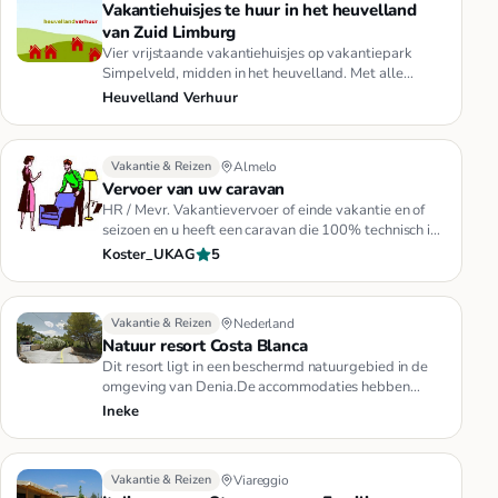
Vakantiehuisjes te huur in het heuvelland
van Zuid Limburg
Vier vrijstaande vakantiehuisjes op vakantiepark
Simpelveld, midden in het heuvelland. Met alle
comfort zoals vaatwasser…
Heuvelland Verhuur
Vakantie & Reizen
Almelo
Vervoer van uw caravan
HR / Mevr. Vakantievervoer of einde vakantie en of
seizoen en u heeft een caravan die 100% technisch in
orde is En maxim…
Koster_UKAG
5
Vakantie & Reizen
Nederland
Natuur resort Costa Blanca
Dit resort ligt in een beschermd natuurgebied in de
omgeving van Denia.De accommodaties hebben
uitzicht op de zee en de …
Ineke
Vakantie & Reizen
Viareggio