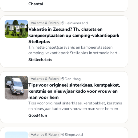
balkon 6m x 1,20m,…
Chantal
Vakantie & Reizen
Heinkenszand
Vakantie in Zeeland? Th. chalets en
kampeerplaatsen op camping-vakantiepark
Stelleplas
T.h. nette chalet(caravan)s en kampeerplaatsen
camping-vakantiepark Stelleplas in hetmooie hart
van Zeeland (Heinkenszan…
Stellechalets
Vakantie & Reizen
Den Haag
Tips voor origineel sinterklaas, kerstpakket,
kerstmis en nieuwjaar kado voor vrouw en
man voor hem
Tips voor origineel sinterklaas, kerstpakket, kerstmis
en nieuwjaar kado voor vrouw en man voor hem en
haar. U hoeft nog…
Good4fun
Vakantie & Reizen
Simpelveld