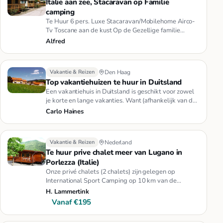
Italie aan zee, Stacaravan op Familie
camping
Te Huur 6 pers. Luxe Stacaravan/Mobilehome Airco-
Tv Toscane aan de kust Op de Gezellige familie
Camping Paradisio in Tos…
Alfred
Vakantie & Reizen
Den Haag
Top vakantiehuizen te huur in Duitsland
Een vakantiehuis in Duitsland is geschikt voor zowel
je korte en lange vakanties. Want (afhankelijk van de
regio natuurl…
Carlo Haines
Vakantie & Reizen
Nederland
Te huur prive chalet meer van Lugano in
Porlezza (Italie)
Onze privé chalets (2 chalets) zijn gelegen op
International Sport Camping op 10 km van de
Zwitserse grens, direct aan h…
H. Lammertink
Vanaf €195