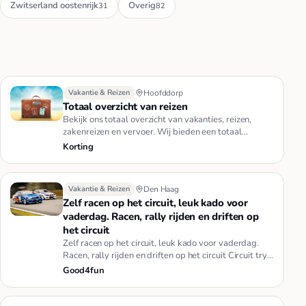
Zwitserland oostenrijk
Overig
31
82
Vakantie & Reizen
Hoofddorp
Totaal overzicht van reizen
Bekijk ons totaal overzicht van vakanties, reizen,
zakenreizen en vervoer. Wij bieden een totaal
overzicht van last minu…
Korting
Vakantie & Reizen
Den Haag
Zelf racen op het circuit, leuk kado voor
vaderdag. Racen, rally rijden en driften op
het circuit
Zelf racen op het circuit, leuk kado voor vaderdag.
Racen, rally rijden en driften op het circuit Circuit try
out Racing…
Good4fun