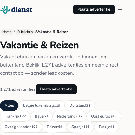
Plaats advertentie
/
/
Vakantie & Reizen
Home
Rubrieken
Vakantie & Reizen
Vakantiehuizen, reizen en verblijf in binnen- en
buitenland Bekijk 1.271 advertenties en neem direct
contact op — zonder leadkosten.
1.271 advertenties
Plaats advertentie
Alles
Belgie luxemburg
Duitsland
119
34
Frankrijk
Italie
Nederland
Oost europa
122
59
236
45
Overige landen
Reizen
Spanje
Turkije
198
69
186
91