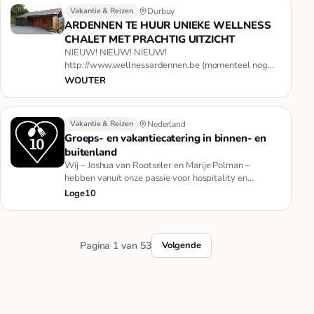
Vakantie & Reizen
Durbuy
ARDENNEN TE HUUR UNIEKE WELLNESS
CHALET MET PRACHTIG UITZICHT
NIEUW! NIEUW! NIEUW!
http://www.wellnessardennen.be (momenteel nog
niet actief) +32/485/452974 Wellness Chalet Roos is
WOUTER
b…
Vakantie & Reizen
Nederland
Groeps- en vakantiecatering in binnen- en
buitenland
Wij – Joshua van Rootseler en Marije Polman –
hebben vanuit onze passie voor hospitality en
catering Loge10 opgericht.Zo…
Loge10
Pagina 1 van 53
Volgende