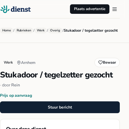
Plaats advertentie
/
/
/
/
Stukadoor / tegelzetter gezocht
Home
Rubrieken
Werk
Overig
Werk
Arnhem
Bewaar
Stukadoor / tegelzetter gezocht
· door
Rein
Prijs op aanvraag
Stuur bericht