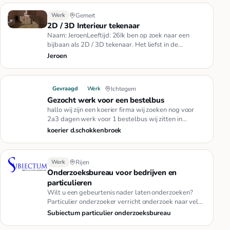
Werk
Gemert
2D / 3D Interieur tekenaar
Naam: JeroenLeeftijd: 26Ik ben op zoek naar een
bijbaan als 2D / 3D tekenaar. Het liefst in de
interieursector, dit kan …
Jeroen
Gevraagd
Werk
Ichtegem
Gezocht werk voor een bestelbus
hallo wij zijn een koerier firma wij zoeken nog voor
2a3 dagen werk voor 1 bestelbus wij zitten in
westvlaanderen maar d…
koerier d.schokkenbroek
Werk
Rijen
Onderzoeksbureau voor bedrijven en
particulieren
Wilt u een gebeurtenis nader laten onderzoeken?
Particulier onderzoeker verricht onderzoek naar vele
gebeurtenissen:Over…
Subiectum particulier onderzoeksbureau