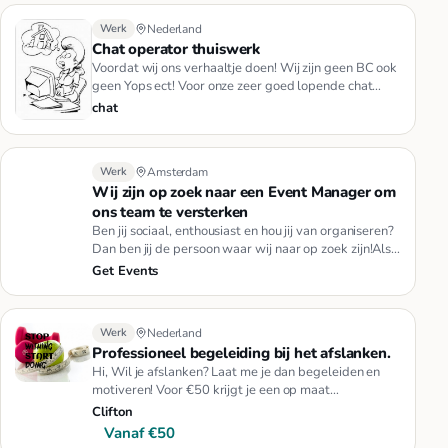
Werk
Nederland
Chat operator thuiswerk
Voordat wij ons verhaaltje doen! Wij zijn geen BC ook
geen Yops ect! Voor onze zeer goed lopende chat
zoeken we MET SPOE…
chat
Werk
Amsterdam
Wij zijn op zoek naar een Event Manager om
ons team te versterken
Ben jij sociaal, enthousiast en hou jij van organiseren?
Dan ben jij de persoon waar wij naar op zoek zijn!Als
Event Man…
Get Events
Werk
Nederland
Professioneel begeleiding bij het afslanken.
Hi, Wil je afslanken? Laat me je dan begeleiden en
motiveren! Voor €50 krijgt je een op maat
samengesteld voedings-en be…
Clifton
Vanaf €50