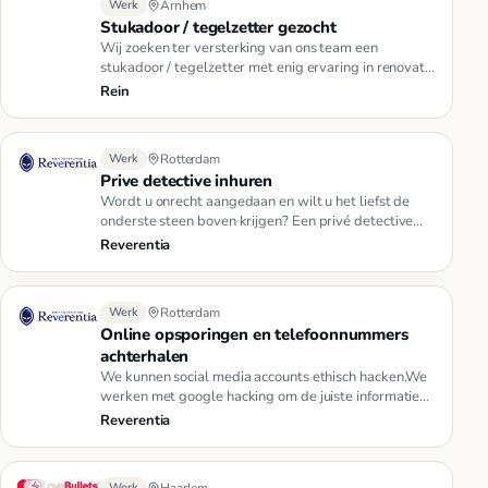
Werk
Arnhem
Stukadoor / tegelzetter gezocht
Wij zoeken ter versterking van ons team een
stukadoor / tegelzetter met enig ervaring in renovatie
en onderhoudswerkzaam…
Rein
Werk
Rotterdam
Prive detective inhuren
Wordt u onrecht aangedaan en wilt u het liefst de
onderste steen boven krijgen? Een privé detective
inhuren is dan een v…
Reverentia
Werk
Rotterdam
Online opsporingen en telefoonnummers
achterhalen
We kunnen social media accounts ethisch hacken.We
werken met google hacking om de juiste informatie
uit google te krijge…
Reverentia
Werk
Haarlem