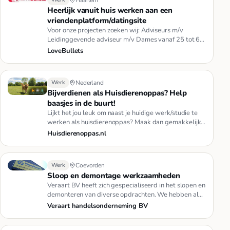
Heerlijk vanuit huis werken aan een
vriendenplatform/datingsite
Voor onze projecten zoeken wij: Adviseurs m/v
Leidinggevende adviseur m/v Dames vanaf 25 tot 60
jaar, die de rol van adv…
LoveBullets
Werk
Nederland
Bijverdienen als Huisdierenoppas? Help
baasjes in de buurt!
Lijkt het jou leuk om naast je huidige werk/studie te
werken als huisdierenoppas? Maak dan gemakkelijk
een leuk huisdier…
Huisdierenoppas.nl
Werk
Coevorden
Sloop en demontage werkzaamheden
Veraart BV heeft zich gespecialiseerd in het slopen en
demonteren van diverse opdrachten. We hebben al
tal van grote pro…
Veraart handelsonderneming BV