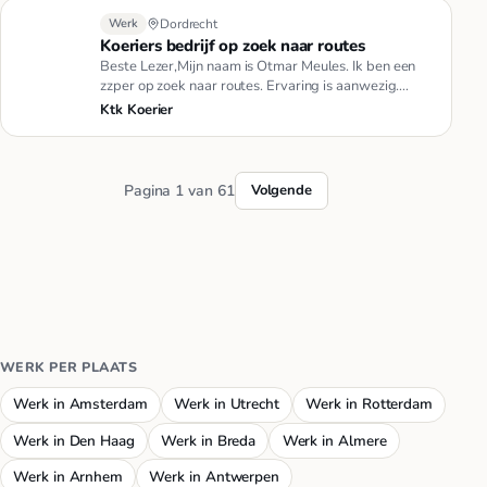
Werk
Dordrecht
Koeriers bedrijf op zoek naar routes
Beste Lezer,Mijn naam is Otmar Meules. Ik ben een
zzper op zoek naar routes. Ervaring is aanwezig.
Eerder gewerkt als ko…
Ktk Koerier
Pagina 1 van 61
Volgende
WERK PER PLAATS
Werk in Amsterdam
Werk in Utrecht
Werk in Rotterdam
Werk in Den Haag
Werk in Breda
Werk in Almere
Werk in Arnhem
Werk in Antwerpen