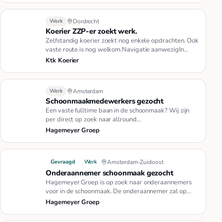
Werk
Dordrecht
Koerier ZZP-er zoekt werk.
Zelfstandig koerier zoekt nog enkele opdrachten. Ook
vaste route is nog welkom.Navigatie aanwezigIn
bezit van Transit ba…
Ktk Koerier
Werk
Amsterdam
Schoonmaakmedewerkers gezocht
Een vaste fulltime baan in de schoonmaak? Wij zijn
per direct op zoek naar allround
schoonmaakmedewerkers en (leerling)g…
Hagemeyer Groep
Gevraagd
Werk
Amsterdam-Zuidoost
Onderaannemer schoonmaak gezocht
Hagemeyer Groep is op zoek naar onderaannemers
voor in de schoonmaak. De onderaannemer zal op
oproepbasis te werk gaan. …
Hagemeyer Groep