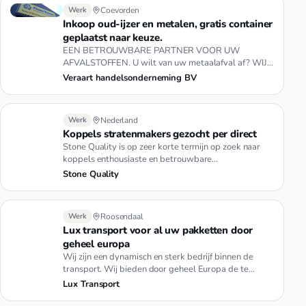
Werk
Coevorden
Inkoop oud-ijzer en metalen, gratis container
geplaatst naar keuze.
EEN BETROUWBARE PARTNER VOOR UW
AFVALSTOFFEN. U wilt van uw metaalafval af? WIJ
DOEN U EEN AANBOD DAT UW NIET KAN
Veraart handelsonderneming BV
WEIGER…
Werk
Nederland
Koppels stratenmakers gezocht per direct
Stone Quality is op zeer korte termijn op zoek naar
koppels enthousiaste en betrouwbare
stratenmakers/oppermannen. Eigen…
Stone Quality
Werk
Roosendaal
Lux transport voor al uw pakketten door
geheel europa
Wij zijn een dynamisch en sterk bedrijf binnen de
transport. Wij bieden door geheel Europa de te
bezorgen pakketten, uw …
Lux Transport