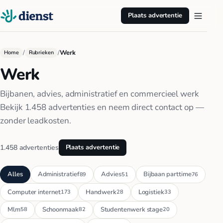
Plaats advertentie
/
/
Werk
Home
Rubrieken
Werk
Bijbanen, advies, administratief en commercieel werk
Bekijk 1.458 advertenties en neem direct contact op —
zonder leadkosten.
1.458 advertenties
Plaats advertentie
Alles
Administratief
Advies
Bijbaan parttime
89
51
76
Computer internet
Handwerk
Logistiek
173
28
33
Mlm
Schoonmaak
Studentenwerk stage
58
82
20