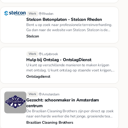
Werk
Rheden
Stelcon Betonplaten - Stelcon Rheden
Bent u op zoek naar professionele terreinverharding.
Ga dan naar de website van Stelcon. Stelcon is de
originele leveran…
Stelcon
Werk
Lutjebroek
Hulp bij Ontslag - OntslagDienst
U kunt op verschillende manieren te maken krijgen
met ontslag. U kunt ontslag op staande voet krijgen,
u kunt zelf ontsl…
Ontslagdienst
Werk
Amsterdam
Gezocht: schoonmaker in Amsterdam
centrum
De Brazilian Cleaning Brothers zijn per direct op zoek
naar een harde werker die het jonge, groeiende team
wilt onderste…
Brazilian Cleaning Brothers