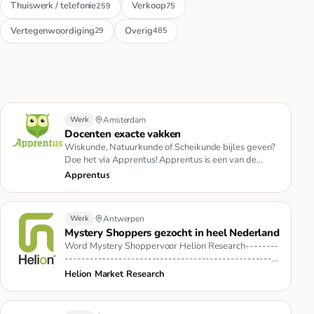
Thuiswerk / telefonie
Verkoop
259
75
Vertegenwoordiging
Overig
29
485
Werk
Amsterdam
Docenten exacte vakken
Wiskunde, Natuurkunde of Scheikunde bijles geven?
Doe het via Apprentus! Apprentus is een van de
grootste netwerken voor…
Apprentus
Werk
Antwerpen
Mystery Shoppers gezocht in heel Nederland
Word Mystery Shoppervoor Helion Research--------
----------------------------------------------------
-Werken wanneer jij …
Helion Market Research