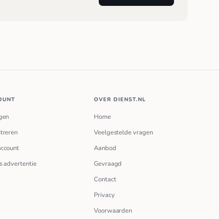
OUNT
OVER DIENST.NL
gen
Home
treren
Veelgestelde vragen
account
Aanbod
s advertentie
Gevraagd
Contact
Privacy
Voorwaarden