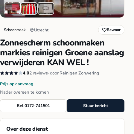
Schoonmaak
Utrecht
Bewaar
Zonnescherm schoonmaken
markies reinigen Groene aanslag
verwijderen KAN WEL !
4.0
2 reviews
· door
Reinigen Zonwering
Prijs op aanvraag
Nader overeen te komen
Bel 0172-741501
Stuur bericht
Over deze dienst