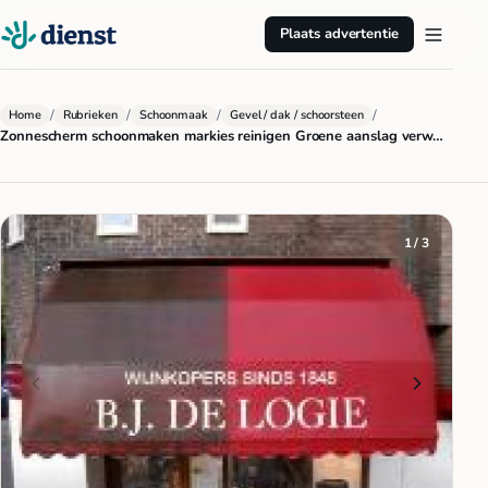
Plaats advertentie
/
/
/
/
Home
Rubrieken
Schoonmaak
Gevel / dak / schoorsteen
Zonnescherm schoonmaken markies reinigen Groene aanslag verw…
1 / 3