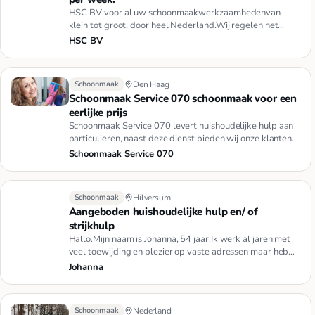
HSC BV voor al uw schoonmaakwerkzaamhedenvan
klein tot groot, door heel Nederland.Wij regelen het
allemaal.Schoonmaak, R…
HSC BV
Schoonmaak
Den Haag
Schoonmaak Service 070 schoonmaak voor een
eerlijke prijs
Schoonmaak Service 070 levert huishoudelijke hulp aan
particulieren, naast deze dienst bieden wij onze klanten
ook een s…
Schoonmaak Service 070
Schoonmaak
Hilversum
Aangeboden huishoudelijke hulp en/ of
strijkhulp
Hallo.Mijn naam is Johanna, 54 jaar.Ik werk al jaren met
veel toewijding en plezier op vaste adressen maar heb
nog tijd …
Johanna
Schoonmaak
Nederland