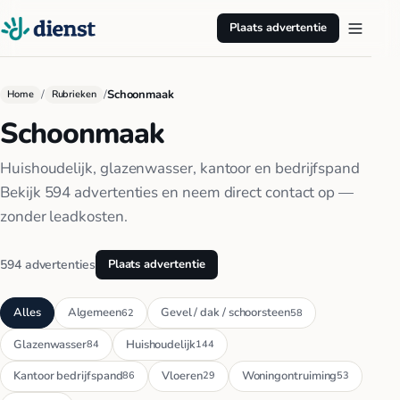
Plaats advertentie
/
/
Schoonmaak
Home
Rubrieken
Schoonmaak
Huishoudelijk, glazenwasser, kantoor en bedrijfspand
Bekijk 594 advertenties en neem direct contact op —
zonder leadkosten.
594 advertenties
Plaats advertentie
Alles
Algemeen
Gevel / dak / schoorsteen
62
58
Glazenwasser
Huishoudelijk
84
144
Kantoor bedrijfspand
Vloeren
Woningontruiming
86
29
53