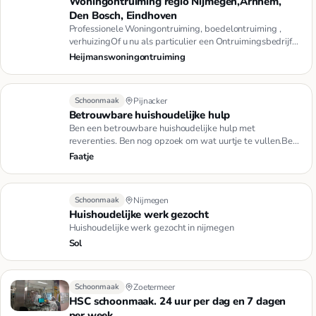
Woningontruiming regio Nijmegen,Arnhem,
Den Bosch, Eindhoven
Professionele Woningontruiming, boedelontruiming ,
verhuizingOf u nu als particulier een Ontruimingsbedrijf
of verhuisbe…
Heijmanswoningontruiming
Schoonmaak
Pijnacker
Betrouwbare huishoudelijke hulp
Ben een betrouwbare huishoudelijke hulp met
reverenties. Ben nog opzoek om wat uurtje te vullen.Ben
u opzoek naar een be…
Faatje
Schoonmaak
Nijmegen
Huishoudelijke werk gezocht
Huishoudelijke werk gezocht in nijmegen
Sol
Schoonmaak
Zoetermeer
HSC schoonmaak. 24 uur per dag en 7 dagen
per week.