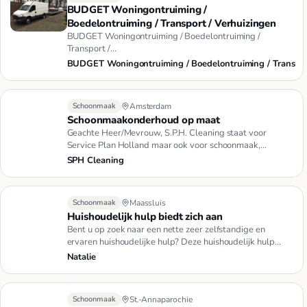
BUDGET Woningontruiming /
Boedelontruiming / Transport / Verhuizingen
BUDGET Woningontruiming / Boedelontruiming /
Transport /
VerhuizingWoningontruimingBoedelontruimingTransportVer
BUDGET Woningontruiming / Boedelontruiming / Trans
Schoonmaak
Amsterdam
Schoonmaakonderhoud op maat
Geachte Heer/Mevrouw, S.P.H. Cleaning staat voor
Service Plan Holland maar ook voor schoonmaak,
kwaliteit en dienstverle…
SPH Cleaning
Schoonmaak
Maassluis
Huishoudelijk hulp biedt zich aan
Bent u op zoek naar een nette zeer zelfstandige en
ervaren huishoudelijke hulp? Deze huishoudelijk hulp
heeft nog tijd o…
Natalie
Schoonmaak
St.-Annaparochie