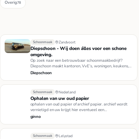
Overig
78
Schoonmaak
Zandvoort
Diepschoon - Wij doen álles voor een schone
omgeving.
Op zoek naar een betrouwbaar schoonmaakbedrijf?
Diepschoon maakt kantoren, VvE’s, woningen, keukens,
badkamers en meer b…
Diepschoon
Schoonmaak
Nederland
Ophalen van uw oud papier
ophalen van oud papier of archief papier. archief wordt
vernietigd en uw krijgt hier eventueel een
vernietigingsbewijs v…
ginno
Schoonmaak
Lelystad