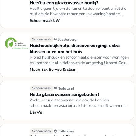
Heeft u een glazenwasser nodig?
Heeft u geen tijd om de ramen te doen,of bent u niet die
held om de bovenste ramen van uw woning/pand te
doen?Dan zijn w…
SchoonmaakJJW
Schoonmaak
Soesterberg
Huishoudelijk hulp, dierenverzorging, extra
klussen in en om het huis
Ik bied huishoud- en schoonmaakdiensten voor woningen
en kantoren in alle delen van de omgeving Utrecht.Ook
kunt u gebru…
M.van Eck Service & clean
Schoonmaak
Nederland
Nette glazenwasser aangeboden !
Zoekt u een glazenwasser die ook de kozijnen
schoonmaakt en waarbij u zelf de keuze heeft wanneer en
hoevaak u de ramen …
Davy's
Schoonmaak
Rotterdam