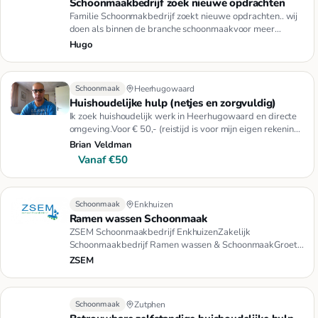
Schoonmaakbedrijf zoek nieuwe opdrachten
Familie Schoonmakbedrijf zoekt nieuwe opdrachten.. wij
doen als binnen de branche schoonmaakvoor meer
informatie kunt u …
Hugo
Schoonmaak
Heerhugowaard
Huishoudelijke hulp (netjes en zorgvuldig)
Ik zoek huishoudelijk werk in Heerhugowaard en directe
omgeving.Voor € 50,- (reistijd is voor mijn eigen rekening)
werk …
Brian Veldman
Vanaf €50
Schoonmaak
Enkhuizen
Ramen wassen Schoonmaak
ZSEM Schoonmaakbedrijf EnkhuizenZakelijk
Schoonmaakbedrijf Ramen wassen & SchoonmaakGroet
Marcel
ZSEM
Schoonmaak
Zutphen