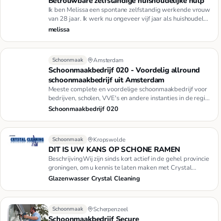
Betrouwbare zelfstandige huishoudelijke hulp
Ik ben Melissa een spontane zelfstandig werkende vrouw
van 28 jaar. Ik werk nu ongeveer vijf jaar als huishoudelijk
hulp…
melissa
Schoonmaak
Amsterdam
Schoonmaakbedrijf 020 - Voordelig allround
schoonmaakbedrijf uit Amsterdam
Meeste complete en voordelige schoonmaakbedrijf voor
bedrijven, scholen, VVE's en andere instanties in de regio
Amsterda…
Schoonmaakbedrijf 020
Schoonmaak
Kropswolde
DIT IS UW KANS OP SCHONE RAMEN
BeschrijvingWij zijn sinds kort actief in de gehel provincie
groningen, om u kennis te laten maken met Crystal
Cleaning …
Glazenwasser Crystal Cleaning
Schoonmaak
Scherpenzeel
Schoonmaakbedrijf Secure