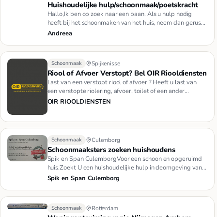
Huishoudelijke hulp/schoonmaak/poetskracht
Hallo,Ik ben op zoek naar een baan. Als u hulp nodig
heeft bij het schoonmaken van het huis, neem dan gerust
contact met…
Andreea
Schoonmaak
Spijkenisse
Riool of Afvoer Verstopt? Bel OIR Riooldiensten
Last van een verstopt riool of afvoer ? Heeft u last van
een verstopte riolering, afvoer, toilet of een ander
verstoppin…
OIR RIOOLDIENSTEN
Schoonmaak
Culemborg
Schoonmaaksters zoeken huishoudens
Spik en Span CulemborgVoor een schoon en opgeruimd
huis.Zoekt U een huishoudelijke hulp in deomgeving van
Culemborg, nee…
Spik en Span Culemborg
Schoonmaak
Rotterdam