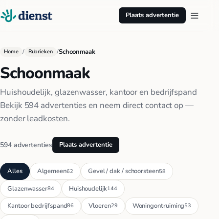
Plaats advertentie
/
/
Schoonmaak
Home
Rubrieken
Schoonmaak
Huishoudelijk, glazenwasser, kantoor en bedrijfspand
Bekijk 594 advertenties en neem direct contact op —
zonder leadkosten.
594 advertenties
Plaats advertentie
Alles
Algemeen
Gevel / dak / schoorsteen
62
58
Glazenwasser
Huishoudelijk
84
144
Kantoor bedrijfspand
Vloeren
Woningontruiming
86
29
53