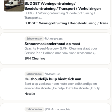
BUDGET Woningontruiming /
Boedelontruiming / Transport / Verhuizingen
BUDGET Woningontruiming / Boedelontruiming /
Transport /
VerhuizingWoningontruimingBoedelontruimingTransportVer
BUDGET Woningontruiming / Boedelontruiming / Trans
Schoonmaak
Amsterdam
Schoonmaakonderhoud op maat
Geachte Heer/Mevrouw, S.P.H. Cleaning staat voor
Service Plan Holland maar ook voor schoonmaak,
kwaliteit en dienstverle…
SPH Cleaning
Schoonmaak
Maassluis
Huishoudelijk hulp biedt zich aan
Bent u op zoek naar een nette zeer zelfstandige en
ervaren huishoudelijke hulp? Deze huishoudelijk hulp
heeft nog tijd o…
Natalie
Schoonmaak
St.-Annaparochie