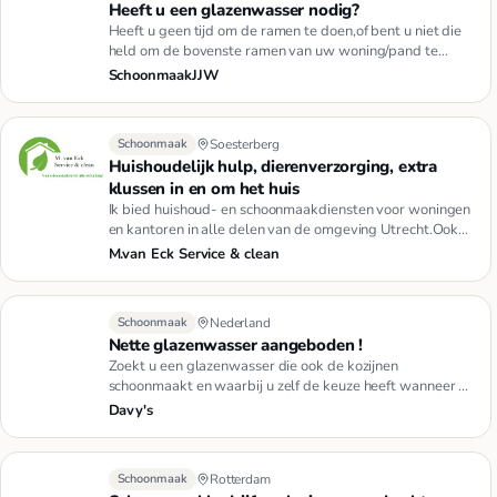
Heeft u een glazenwasser nodig?
Heeft u geen tijd om de ramen te doen,of bent u niet die
held om de bovenste ramen van uw woning/pand te
doen?Dan zijn w…
SchoonmaakJJW
Schoonmaak
Soesterberg
Huishoudelijk hulp, dierenverzorging, extra
klussen in en om het huis
Ik bied huishoud- en schoonmaakdiensten voor woningen
en kantoren in alle delen van de omgeving Utrecht.Ook
kunt u gebru…
M.van Eck Service & clean
Schoonmaak
Nederland
Nette glazenwasser aangeboden !
Zoekt u een glazenwasser die ook de kozijnen
schoonmaakt en waarbij u zelf de keuze heeft wanneer en
hoevaak u de ramen …
Davy's
Schoonmaak
Rotterdam