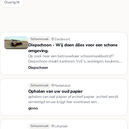
Overig
78
Schoonmaak
Zandvoort
Diepschoon - Wij doen álles voor een schone
omgeving.
Op zoek naar een betrouwbaar schoonmaakbedrijf?
Diepschoon maakt kantoren, VvE’s, woningen, keukens,
badkamers en meer b…
Diepschoon
Schoonmaak
Nederland
Ophalen van uw oud papier
ophalen van oud papier of archief papier. archief wordt
vernietigd en uw krijgt hier eventueel een
vernietigingsbewijs v…
ginno
Schoonmaak
Lelystad