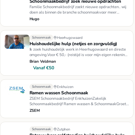
Schoonmaakbedrijf zoek nieuwe opdrachten
Familie Schoonmakbedrijf zoekt nieuwe opdrachten.. wij
doen als binnen de branche schoonmaakvoor meer
informatie kunt u …
Hugo
Schoonmaak
Heerhugowaard
Huishoudelijke hulp (netjes en zorgvuldig)
Ik zoek huishoudelijk werk in Heerhugowaard en directe
omgeving.Voor € 50,- (reistijd is voor mijn eigen rekening)
werk …
Brian Veldman
Vanaf €50
Schoonmaak
Enkhuizen
Ramen wassen Schoonmaak
ZSEM Schoonmaakbedrijf EnkhuizenZakelijk
Schoonmaakbedrijf Ramen wassen & SchoonmaakGroet
Marcel
ZSEM
Schoonmaak
Zutphen