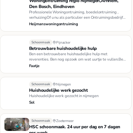
Woningontruiming regio Nijmegen,Arnhem,
Den Bosch, Eindhoven
Professionele Woningontruiming, boedelontruiming ,
verhuizingOf u nu als particulier een Ontruimingsbedrijf
of verhuisbe…
Heijmanswoningontruiming
Schoonmaak
Pijnacker
Betrouwbare huishoudelijke hulp
Ben een betrouwbare huishoudelijke hulp met
reverenties. Ben nog opzoek om wat uurtje te vullen.Ben
u opzoek naar een be…
Faatje
Schoonmaak
Nijmegen
Huishoudelijke werk gezocht
Huishoudelijke werk gezocht in nijmegen
Sol
Schoonmaak
Zoetermeer
HSC schoonmaak. 24 uur per dag en 7 dagen
per week.