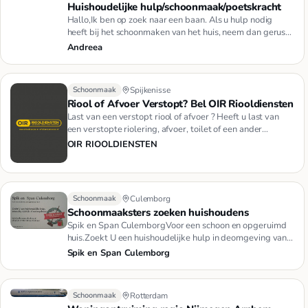
Huishoudelijke hulp/schoonmaak/poetskracht
Hallo,Ik ben op zoek naar een baan. Als u hulp nodig
heeft bij het schoonmaken van het huis, neem dan gerust
contact met…
Andreea
Schoonmaak
Spijkenisse
Riool of Afvoer Verstopt? Bel OIR Riooldiensten
Last van een verstopt riool of afvoer ? Heeft u last van
een verstopte riolering, afvoer, toilet of een ander
verstoppin…
OIR RIOOLDIENSTEN
Schoonmaak
Culemborg
Schoonmaaksters zoeken huishoudens
Spik en Span CulemborgVoor een schoon en opgeruimd
huis.Zoekt U een huishoudelijke hulp in deomgeving van
Culemborg, nee…
Spik en Span Culemborg
Schoonmaak
Rotterdam