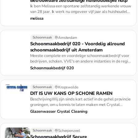
Betrouwbare zelfstandige huishoudelijke hulp
Ik ben Melissa een spontane zelfstandig werkende vrouw
van 28 jaar. Ik werk nu ongeveer vijf jaar als huishoudelijk
hulp…
melissa
Schoonmaak
Amsterdam
Schoonmaakbedrijf 020 - Voordelig allround
schoonmaakbedrijf uit Amsterdam
Meeste complete en voordelige schoonmaakbedrijf voor
bedrijven, scholen, VVE's en andere instanties in de regio
Amsterda…
Schoonmaakbedrijf 020
Schoonmaak
Kropswolde
DIT IS UW KANS OP SCHONE RAMEN
BeschrijvingWij zijn sinds kort actief in de gehel provincie
groningen, om u kennis te laten maken met Crystal
Cleaning …
Glazenwasser Crystal Cleaning
Schoonmaak
Scherpenzeel
Schoonmaakbedrijf Secure