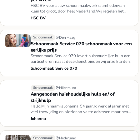
HSC BV voor al uw schoonmaakwerkzaamhedenvan
klein tot groot, door heel Nederland.Wij regelen het
allemaal.Schoonmaak, R…
HSC BV
Schoonmaak
Den Haag
Schoonmaak Service 070 schoonmaak voor een
eerlijke prijs
Schoonmaak Service 070 levert huishoudelijke hulp aan
particulieren, naast deze dienst bieden wij onze klanten
ook een s…
Schoonmaak Service 070
Schoonmaak
Hilversum
Aangeboden huishoudelijke hulp en/ of
strijkhulp
Hallo.Mijn naam is Johanna, 54 jaar.Ik werk al jaren met
veel toewijding en plezier op vaste adressen maar heb
nog tijd …
Johanna
Schoonmaak
Nederland