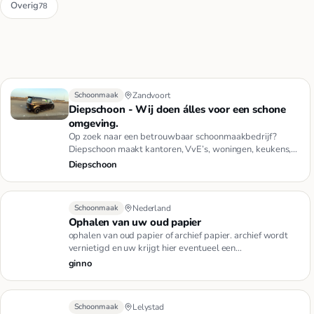
Overig
78
Schoonmaak
Zandvoort
Diepschoon - Wij doen álles voor een schone
omgeving.
Op zoek naar een betrouwbaar schoonmaakbedrijf?
Diepschoon maakt kantoren, VvE’s, woningen, keukens,
badkamers en meer b…
Diepschoon
Schoonmaak
Nederland
Ophalen van uw oud papier
ophalen van oud papier of archief papier. archief wordt
vernietigd en uw krijgt hier eventueel een
vernietigingsbewijs v…
ginno
Schoonmaak
Lelystad