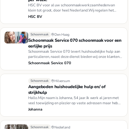
HSC BV voor al uw schoonmaakwerkzaamhedenvan
klein tot groot, door heel Nederland.Wij regelen het
allemaal.Schoonmaak, R…
HSC BV
Schoonmaak
Den Haag
Schoonmaak Service 070 schoonmaak voor een
eerlijke prijs
Schoonmaak Service 070 levert huishoudelijke hulp aan
particulieren, naast deze dienst bieden wij onze klanten
ook een s…
Schoonmaak Service 070
Schoonmaak
Hilversum
Aangeboden huishoudelijke hulp en/ of
strijkhulp
Hallo.Mijn naam is Johanna, 54 jaar.Ik werk al jaren met
veel toewijding en plezier op vaste adressen maar heb
nog tijd …
Johanna
Schoonmaak
Nederland