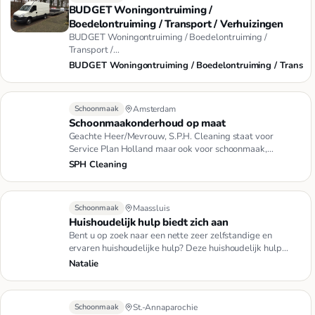
BUDGET Woningontruiming /
Boedelontruiming / Transport / Verhuizingen
BUDGET Woningontruiming / Boedelontruiming /
Transport /
VerhuizingWoningontruimingBoedelontruimingTransportVer
BUDGET Woningontruiming / Boedelontruiming / Trans
Schoonmaak
Amsterdam
Schoonmaakonderhoud op maat
Geachte Heer/Mevrouw, S.P.H. Cleaning staat voor
Service Plan Holland maar ook voor schoonmaak,
kwaliteit en dienstverle…
SPH Cleaning
Schoonmaak
Maassluis
Huishoudelijk hulp biedt zich aan
Bent u op zoek naar een nette zeer zelfstandige en
ervaren huishoudelijke hulp? Deze huishoudelijk hulp
heeft nog tijd o…
Natalie
Schoonmaak
St.-Annaparochie