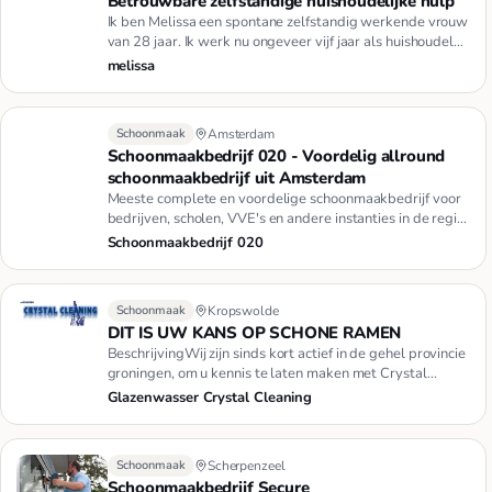
Betrouwbare zelfstandige huishoudelijke hulp
Ik ben Melissa een spontane zelfstandig werkende vrouw
van 28 jaar. Ik werk nu ongeveer vijf jaar als huishoudelijk
hulp…
melissa
Schoonmaak
Amsterdam
Schoonmaakbedrijf 020 - Voordelig allround
schoonmaakbedrijf uit Amsterdam
Meeste complete en voordelige schoonmaakbedrijf voor
bedrijven, scholen, VVE's en andere instanties in de regio
Amsterda…
Schoonmaakbedrijf 020
Schoonmaak
Kropswolde
DIT IS UW KANS OP SCHONE RAMEN
BeschrijvingWij zijn sinds kort actief in de gehel provincie
groningen, om u kennis te laten maken met Crystal
Cleaning …
Glazenwasser Crystal Cleaning
Schoonmaak
Scherpenzeel
Schoonmaakbedrijf Secure