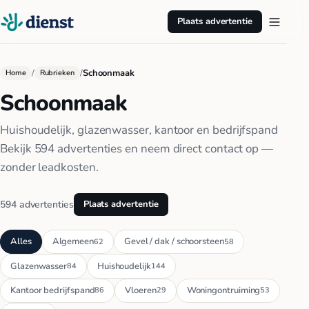
Plaats advertentie
/
/
Schoonmaak
Home
Rubrieken
Schoonmaak
Huishoudelijk, glazenwasser, kantoor en bedrijfspand
Bekijk 594 advertenties en neem direct contact op —
zonder leadkosten.
594 advertenties
Plaats advertentie
Alles
Algemeen
Gevel / dak / schoorsteen
62
58
Glazenwasser
Huishoudelijk
84
144
Kantoor bedrijfspand
Vloeren
Woningontruiming
86
29
53