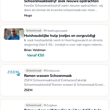
Schoonmaakbedrijf zoek nieuwe opdrachten
Familie Schoonmakbedrijf zoekt nieuwe opdrachten.. wij
doen als binnen de branche schoonmaakvoor meer
informatie kunt u …
Hugo
Schoonmaak
Heerhugowaard
Huishoudelijke hulp (netjes en zorgvuldig)
Ik zoek huishoudelijk werk in Heerhugowaard en directe
omgeving.Voor € 50,- (reistijd is voor mijn eigen rekening)
werk …
Brian Veldman
Vanaf €50
Schoonmaak
Enkhuizen
Ramen wassen Schoonmaak
ZSEM Schoonmaakbedrijf EnkhuizenZakelijk
Schoonmaakbedrijf Ramen wassen & SchoonmaakGroet
Marcel
ZSEM
Schoonmaak
Zutphen