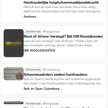
Huishoudelijke hulp/schoonmaak/poetskracht
Hallo,Ik ben op zoek naar een baan. Als u hulp nodig
heeft bij het schoonmaken van het huis, neem dan gerust
contact met…
Andreea
Schoonmaak
Spijkenisse
Riool of Afvoer Verstopt? Bel OIR Riooldiensten
Last van een verstopt riool of afvoer ? Heeft u last van
een verstopte riolering, afvoer, toilet of een ander
verstoppin…
OIR RIOOLDIENSTEN
Schoonmaak
Culemborg
Schoonmaaksters zoeken huishoudens
Spik en Span CulemborgVoor een schoon en opgeruimd
huis.Zoekt U een huishoudelijke hulp in deomgeving van
Culemborg, nee…
Spik en Span Culemborg
Schoonmaak
Rotterdam