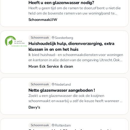
Heeft u een glazenwasser nodig?
Heeft u geen tijd om de ramen te doen,of bent u niet die
held om de bovenste ramen van uw woning/pand te
doen?Dan zijn w…
SchoonmaakJJW
Schoonmaak
Soesterberg
Huishoudelijk hulp, dierenverzorging, extra
klussen in en om het huis
Ik bied huishoud- en schoonmaakdiensten voor woningen
en kantoren in alle delen van de omgeving Utrecht.Ook
kunt u gebru…
M.van Eck Service & clean
Schoonmaak
Nederland
Nette glazenwasser aangeboden !
Zoekt u een glazenwasser die ook de kozijnen
schoonmaakt en waarbij u zelf de keuze heeft wanneer en
hoevaak u de ramen …
Davy's
Schoonmaak
Rotterdam