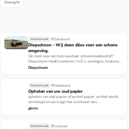
Overig
78
Schoonmaak
Zandvoort
Diepschoon - Wij doen álles voor een schone
omgeving.
Op zoek naar een betrouwbaar schoonmaakbedrijf?
Diepschoon maakt kantoren, VvE’s, woningen, keukens,
badkamers en meer b…
Diepschoon
Schoonmaak
Nederland
Ophalen van uw oud papier
ophalen van oud papier of archief papier. archief wordt
vernietigd en uw krijgt hier eventueel een
vernietigingsbewijs v…
ginno
Schoonmaak
Lelystad