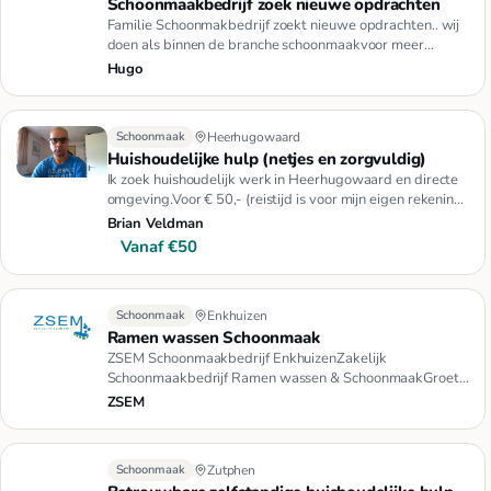
Schoonmaakbedrijf zoek nieuwe opdrachten
Familie Schoonmakbedrijf zoekt nieuwe opdrachten.. wij
doen als binnen de branche schoonmaakvoor meer
informatie kunt u …
Hugo
Schoonmaak
Heerhugowaard
Huishoudelijke hulp (netjes en zorgvuldig)
Ik zoek huishoudelijk werk in Heerhugowaard en directe
omgeving.Voor € 50,- (reistijd is voor mijn eigen rekening)
werk …
Brian Veldman
Vanaf €50
Schoonmaak
Enkhuizen
Ramen wassen Schoonmaak
ZSEM Schoonmaakbedrijf EnkhuizenZakelijk
Schoonmaakbedrijf Ramen wassen & SchoonmaakGroet
Marcel
ZSEM
Schoonmaak
Zutphen