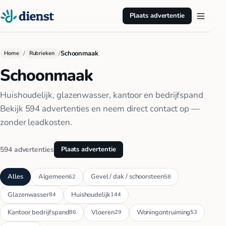
Plaats advertentie
/
/
Schoonmaak
Home
Rubrieken
Schoonmaak
Huishoudelijk, glazenwasser, kantoor en bedrijfspand
Bekijk 594 advertenties en neem direct contact op —
zonder leadkosten.
594 advertenties
Plaats advertentie
Alles
Algemeen
Gevel / dak / schoorsteen
62
58
Glazenwasser
Huishoudelijk
84
144
Kantoor bedrijfspand
Vloeren
Woningontruiming
86
29
53