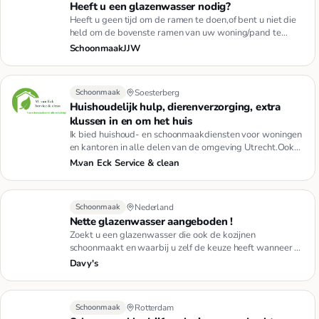
Heeft u een glazenwasser nodig?
Heeft u geen tijd om de ramen te doen,of bent u niet die
held om de bovenste ramen van uw woning/pand te
doen?Dan zijn w…
SchoonmaakJJW
Schoonmaak
Soesterberg
Huishoudelijk hulp, dierenverzorging, extra
klussen in en om het huis
Ik bied huishoud- en schoonmaakdiensten voor woningen
en kantoren in alle delen van de omgeving Utrecht.Ook
kunt u gebru…
M.van Eck Service & clean
Schoonmaak
Nederland
Nette glazenwasser aangeboden !
Zoekt u een glazenwasser die ook de kozijnen
schoonmaakt en waarbij u zelf de keuze heeft wanneer en
hoevaak u de ramen …
Davy's
Schoonmaak
Rotterdam