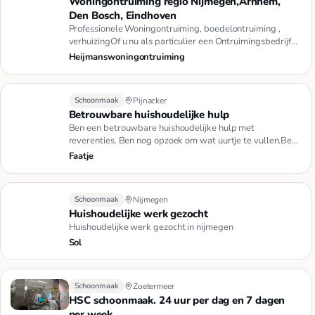
Woningontruiming regio Nijmegen,Arnhem,
Den Bosch, Eindhoven
Professionele Woningontruiming, boedelontruiming ,
verhuizingOf u nu als particulier een Ontruimingsbedrijf
of verhuisbe…
Heijmanswoningontruiming
Schoonmaak
Pijnacker
Betrouwbare huishoudelijke hulp
Ben een betrouwbare huishoudelijke hulp met
reverenties. Ben nog opzoek om wat uurtje te vullen.Ben
u opzoek naar een be…
Faatje
Schoonmaak
Nijmegen
Huishoudelijke werk gezocht
Huishoudelijke werk gezocht in nijmegen
Sol
Schoonmaak
Zoetermeer
HSC schoonmaak. 24 uur per dag en 7 dagen
per week.