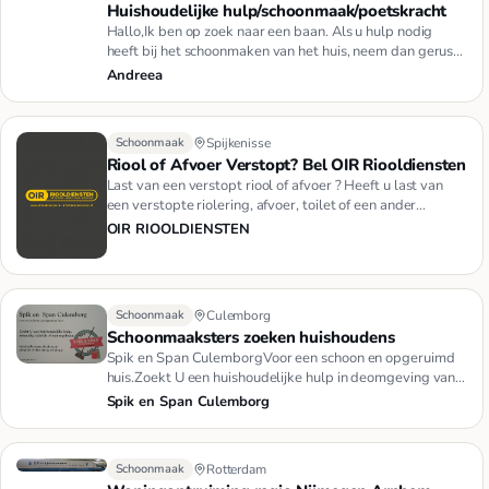
Huishoudelijke hulp/schoonmaak/poetskracht
Hallo,Ik ben op zoek naar een baan. Als u hulp nodig
heeft bij het schoonmaken van het huis, neem dan gerust
contact met…
Andreea
Schoonmaak
Spijkenisse
Riool of Afvoer Verstopt? Bel OIR Riooldiensten
Last van een verstopt riool of afvoer ? Heeft u last van
een verstopte riolering, afvoer, toilet of een ander
verstoppin…
OIR RIOOLDIENSTEN
Schoonmaak
Culemborg
Schoonmaaksters zoeken huishoudens
Spik en Span CulemborgVoor een schoon en opgeruimd
huis.Zoekt U een huishoudelijke hulp in deomgeving van
Culemborg, nee…
Spik en Span Culemborg
Schoonmaak
Rotterdam