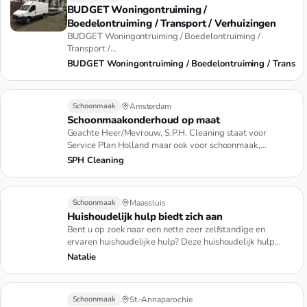
BUDGET Woningontruiming /
Boedelontruiming / Transport / Verhuizingen
BUDGET Woningontruiming / Boedelontruiming /
Transport /
VerhuizingWoningontruimingBoedelontruimingTransportVer
BUDGET Woningontruiming / Boedelontruiming / Trans
Schoonmaak
Amsterdam
Schoonmaakonderhoud op maat
Geachte Heer/Mevrouw, S.P.H. Cleaning staat voor
Service Plan Holland maar ook voor schoonmaak,
kwaliteit en dienstverle…
SPH Cleaning
Schoonmaak
Maassluis
Huishoudelijk hulp biedt zich aan
Bent u op zoek naar een nette zeer zelfstandige en
ervaren huishoudelijke hulp? Deze huishoudelijk hulp
heeft nog tijd o…
Natalie
Schoonmaak
St.-Annaparochie