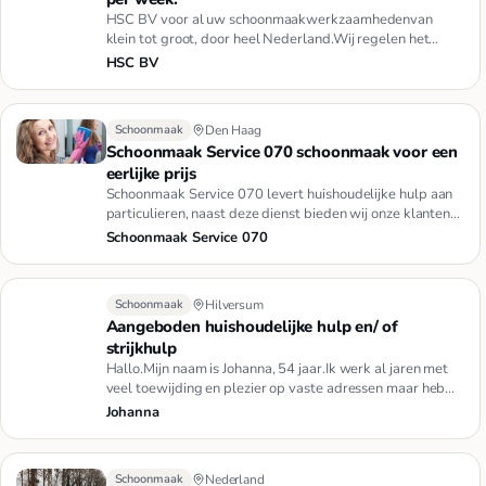
HSC BV voor al uw schoonmaakwerkzaamhedenvan
klein tot groot, door heel Nederland.Wij regelen het
allemaal.Schoonmaak, R…
HSC BV
Schoonmaak
Den Haag
Schoonmaak Service 070 schoonmaak voor een
eerlijke prijs
Schoonmaak Service 070 levert huishoudelijke hulp aan
particulieren, naast deze dienst bieden wij onze klanten
ook een s…
Schoonmaak Service 070
Schoonmaak
Hilversum
Aangeboden huishoudelijke hulp en/ of
strijkhulp
Hallo.Mijn naam is Johanna, 54 jaar.Ik werk al jaren met
veel toewijding en plezier op vaste adressen maar heb
nog tijd …
Johanna
Schoonmaak
Nederland