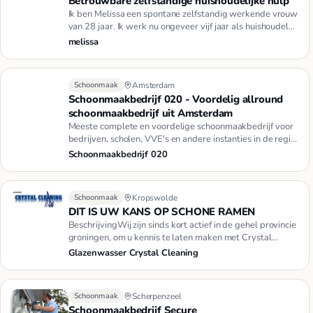
Betrouwbare zelfstandige huishoudelijke hulp
Ik ben Melissa een spontane zelfstandig werkende vrouw
van 28 jaar. Ik werk nu ongeveer vijf jaar als huishoudelijk
hulp…
melissa
Schoonmaak
Amsterdam
Schoonmaakbedrijf 020 - Voordelig allround
schoonmaakbedrijf uit Amsterdam
Meeste complete en voordelige schoonmaakbedrijf voor
bedrijven, scholen, VVE's en andere instanties in de regio
Amsterda…
Schoonmaakbedrijf 020
Schoonmaak
Kropswolde
DIT IS UW KANS OP SCHONE RAMEN
BeschrijvingWij zijn sinds kort actief in de gehel provincie
groningen, om u kennis te laten maken met Crystal
Cleaning …
Glazenwasser Crystal Cleaning
Schoonmaak
Scherpenzeel
Schoonmaakbedrijf Secure