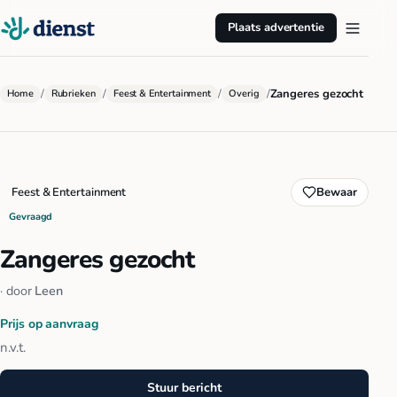
Plaats advertentie
/
/
/
/
Zangeres gezocht
Home
Rubrieken
Feest & Entertainment
Overig
Feest & Entertainment
Bewaar
Gevraagd
Zangeres gezocht
· door
Leen
Prijs op aanvraag
n.v.t.
Stuur bericht