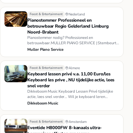
Feest & Entertainment
Nederland
Pianostemmer Professioneel en
betrouwbaar Regio Gelderland Limburg
Noord-Brabant
Pianostemmer nodig? Professioneel en
betrouwbaar.MULLER PIANO SERVICE | Stembeurt |
Onderhoud | Advies | Occasions | Con…
Muller Piano Service
Feest & Entertainment
Almere
Keyboard lessen privé v.a. 11,00 Euro/les
Keyboard les prive , NU tijdelijke actie, lees
snel verder
Dikkeboom Music Keyboard Lessen Privé tijdelijke
actie, lees snel verder… Wil je keyboard leren
bespelen? Dat kan... Het…
Dikkeboom Music
Feest & Entertainment
Amsterdam
Eventide H8000FW 8-kanaals ultra-