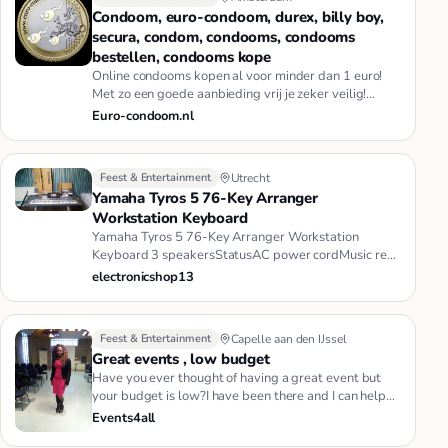
Condoom, euro-condoom, durex, billy boy,
secura, condom, condooms, condooms
bestellen, condooms kope
Online condooms kopen al voor minder dan 1 euro!
Met zo een goede aanbieding vrij je zeker veilig!
Alleen bij euro-condo…
Euro-condoom.nl
Feest & Entertainment
Utrecht
Yamaha Tyros 5 76-Key Arranger
Workstation Keyboard
Yamaha Tyros 5 76-Key Arranger Workstation
Keyboard 3 speakersStatusAC power cordMusic rest
and bracketsCD-ROMOwner's Ma…
electronicshop13
Feest & Entertainment
Capelle aan den IJssel
Great events , low budget
Have you ever thought of having a great event but
your budget is low?I have been there and I can help
you enjoy your gre…
Events4all