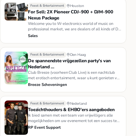
Feest & Entertainment
Houston
For Sell: 2X Pioneer CDJ-900 + DJM-900
Nexus Package
Welcome you to W-electronics world of music on
professional market, we are dealers of all kinds of Dj
Equipment Such as …
Sales
Feest & Entertainment
Den Haag
De spannendste vrijgezellen party's van
Nederland ...
Club Breeze (voorheen Club Live) is een nachtclub
met erotisch entertainment, waar u kunt genieten van
spectaculaire paa…
Breeze Scheveningen
Feest & Entertainment
Nederland
Toezichthouders & EHBO'ers aangeboden
Ik bied samen met een team van vrijwilligers alle
mogelijkheden om uw evenement tot een succes te
brengen. Van EHBO tot …
RP Event Support