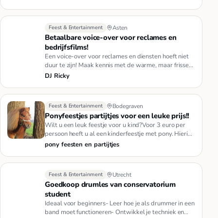
Feest & Entertainment
Asten
Betaalbare voice-over voor reclames en
bedrijfsfilms!
Een voice-over voor reclames en diensten hoeft niet
duur te zijn! Maak kennis met de warme, maar frisse
stem van Ricky B…
DJ Ricky
Feest & Entertainment
Bodegraven
Ponyfeestjes partijtjes voor een leuke prijs!!
Wilt u een leuk feestje voor u kind?Voor 3 euro per
persoon heeft u al een kinderfeestje met pony. Hierin
zit inbegrepen…
pony feesten en partijtjes
Feest & Entertainment
Utrecht
Goedkoop drumles van conservatorium
student
Ideaal voor beginners- Leer hoe je als drummer in een
band moet functioneren- Ontwikkel je techniek en