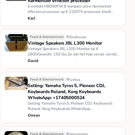
harmonizer effecten processor
Eventide H8000FW 8-kanaals ultra-harmonizer
effecten processor op € 2200Th processor biedt
hoogwaardige 24-bit audio pre…
Karl
Feest & Entertainment
Eindhoven
Vintage Speakers JBL L300 Monitor
Vintage Speakers JBL L300 Monitor op €
2800Gewicht: 150 lbs.Ze zijn het huis versie van de
klassieke 4333 studio monitor…
David
Feest & Entertainment
Lisboa
Selling: Yamaha Tyros 5, Pioneer CDJ,
Keyboards Roland, Korg Keyboards
WhatsApp: +17405000524
Selling: Yamaha Tyros 5, Pioneer CDJ, Keyboards
Roland, Korg Keyboards WhatsApp:
+17405000524We are Specializes in Sales…
Omran
Feest & Entertainment
Amsterdam