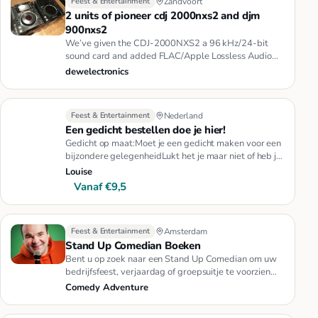
Feest & Entertainment
Zandvoort
2 units of pioneer cdj 2000nxs2 and djm
900nxs2
We’ve given the CDJ-2000NXS2 a 96 kHz/24-bit
sound card and added FLAC/Apple Lossless Audio
(ALAC) support – paving the …
dewelectronics
Feest & Entertainment
Nederland
Een gedicht bestellen doe je hier!
Gedicht op maat:Moet je een gedicht maken voor een
bijzondere gelegenheidLukt het je maar niet of heb je
eenvoudigweg di…
Louise
Vanaf €9,5
Feest & Entertainment
Amsterdam
Stand Up Comedian Boeken
Bent u op zoek naar een Stand Up Comedian om uw
bedrijfsfeest, verjaardag of groepsuitje te voorzien
van de nodige humor…
Comedy Adventure