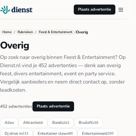
Plaats advertentie
/
/
/
Overig
Home
Rubrieken
Feest & Entertainment
Overig
Op zoek naar overig binnen Feest & Entertainment? Op
Dienst.nl vind je 452 advertenties — denk aan overig
feest, divers entertainment, event en party service.
Vergelijk aanbieders en neem direct contact op, zonder
leadkosten.
452 advertenties
Plaats advertentie
Alles
Attractie
Bands
Bruiloft
66
202
159
Dj drive in
Entertainer clown
Entertainment
131
83
200