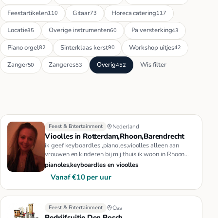
Feestartikelen
Gitaar
Horeca catering
110
73
117
Locatie
Overige instrumenten
Pa versterking
35
60
43
Piano orgel
Sinterklaas kerst
Workshop uitjes
82
90
42
Zanger
Zangeres
Overig
Wis filter
50
53
452
Feest & Entertainment
Nederland
Vioolles in Rotterdam,Rhoon,Barendrecht
ik geef keyboardles ,pianoles,vioolles alleen aan
vrouwen en kinderen bij mij thuis.ik woon in Rhoon
(Portland).het kost…
pianoles,keyboardles en vioolles
Vanaf €10 per uur
Feest & Entertainment
Oss
Bedrijfsuitje Den Bosch