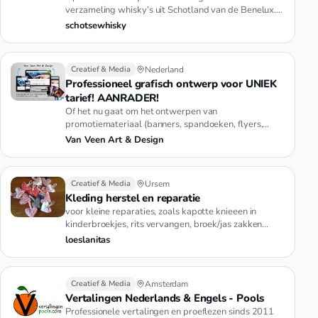
verzameling whisky’s uit Schotland van de Benelux.
Wij verzamelen een groot aanb…
schotsewhisky
Creatief & Media
Nederland
Professioneel grafisch ontwerp voor UNIEK
tarief! AANRADER!
Of het nu gaat om het ontwerpen van
promotiemateriaal (banners, spandoeken, flyers,
fotokaarten, etc.) of zakelijk drukw…
Van Veen Art & Design
Creatief & Media
Ursem
Kleding herstel en reparatie
voor kleine reparaties, zoals kapotte knieeen in
kinderbroekjes, rits vervangen, broek/jas zakken
herstellen, knopen aan…
loeslanitas
Creatief & Media
Amsterdam
Vertalingen Nederlands & Engels - Pools
Professionele vertalingen en proeflezen sinds 2011