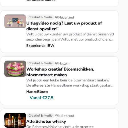
Creatief & Media
Nederland
Uitlegvideo nodig? Laat uw product of
dienst opvallen!!
Wilt u dat uw klanten uw product of dienst binnen 90
seconden begrijpen?Wilt u met uw product of dienst
opvallen?Wilt u …
Experientia IBW
Creatief & Media
Hattem
Workshop creatief Bloemschikken,
bloementaart maken
Wil jij ook een leuke fleurige bloementaart maken?
De allereerste HanzeBloem workshop staat gepland
voor zaterdag 23 apr…
HanzeBloem
Vanaf €27,5
Creatief & Media
Kalmthout
Alle Schotse whisky
Op Schotsewhisky.be vindt u de grootste