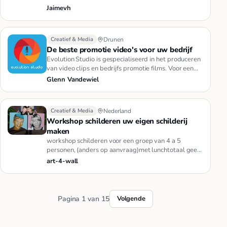
Surfaces. Als de best…
Jaimevh
Creatief & Media
Drunen
De beste promotie video's voor uw bedrijf
Evolution Studio is gespecialiseerd in het produceren
van video clips en bedrijfs promotie films. Voor een
klein budget …
Glenn Vandewiel
Creatief & Media
Nederland
Workshop schilderen uw eigen schilderij
maken
workshop schilderen voor een groep van 4 a 5
personen, (anders op aanvraag)met lunchtotaal geen
ervaring nodig, iedereen…
art-4-wall
Pagina 1 van 15
Volgende