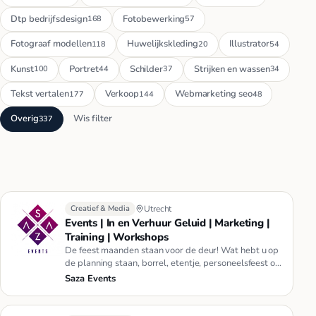
Dtp bedrijfsdesign
Fotobewerking
168
57
Fotograaf modellen
Huwelijkskleding
Illustrator
118
20
54
Kunst
Portret
Schilder
Strijken en wassen
100
44
37
34
Tekst vertalen
Verkoop
Webmarketing seo
177
144
48
Overig
Wis filter
337
Creatief & Media
Utrecht
Events | In en Verhuur Geluid | Marketing |
Training | Workshops
De feest maanden staan voor de deur! Wat hebt u op
de planning staan, borrel, etentje, personeelsfeest of
iets anders? V…
Saza Events