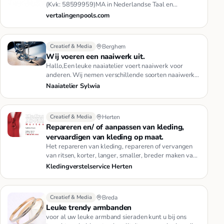
(Kvk: 58599959)MA in Nederlandse Taal en
Cultuur.Geboren en getogen i…
vertalingenpools.com
Creatief & Media
Berghem
Wij voeren een naaiwerk uit.
Hallo,Een leuke naaiatelier voert naaiwerk voor
anderen. Wij nemen verschillende soorten naaiwerk,
we zijn een bedrijf m…
Naaiatelier Sylwia
Creatief & Media
Herten
Repareren en/ of aanpassen van kleding,
vervaardigen van kleding op maat.
Het repareren van kleding, repareren of vervangen
van ritsen, korter, langer, smaller, breder maken van
broeken, rokken,…
Kledingverstelservice Herten
Creatief & Media
Breda
Leuke trendy armbanden
voor al uw leuke armband sieraden kunt u bij ons