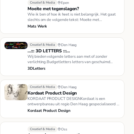
Creatief & Media
Epen
Moeite met tegenslagen?
Wie ik ben of hoe ik heet is niet belangrijk. Het gaat
slechts om de volgende tekst: Moeite met
tegenslagen? Ik kan ze n…
Mats Werk
Creatief & Media
Den Haag
...::: 3D LETTERS :::...
Wij bieden volgende letters aan met of zonder
verlichting.Budgetletters letters van geschuimd
pvc.Acryloxletters letters…
3DLetters
Creatief & Media
Den Haag
Kordaat Product Design
KORDAAT PRODUCT DESIGNKordaat is een
ontwerpbureau uit regio Den Haag gespecialiseerd in
het concretiseren van productid…
Kordaat Product Design
Creatief & Media
Oss