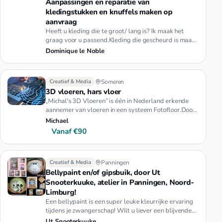
Aanpassingen en reparatie van
kledingstukken en knuffels maken op
aanvraag
Heeft u kleding die te groot/ lang is? Ik maak het
graag voor u passend.Kleding die gescheurd is maar
u liever niet wilt…
Dominique le Noble
Creatief & Media
Someren
3D vloeren, hars vloer
„Michal's 3D Vloeren” is één in Nederland erkende
aannemer van vloeren in een systeem Fotofloor.Door
de moderne technolo…
Michael
Vanaf €90
Creatief & Media
Panningen
Bellypaint en/of gipsbuik, door Ut
Snooterkuuke, atelier in Panningen, Noord-
Limburg!
Een bellypaint is een super leuke kleurrijke ervaring
tijdens je zwangerschap! Wilt u liever een blijvende
herinnering a…
Ut Snooterkuuke