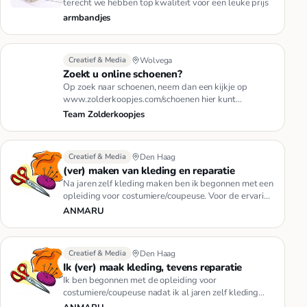
terecht we hebben top kwaliteit voor een leuke prijs
armbandjes
Creatief & Media
Wolvega
Zoekt u online schoenen?
Op zoek naar schoenen, neem dan een kijkje op
www.zolderkoopjes.com/schoenen hier kunt
gemakkelijk en snel schoenen vind…
Team Zolderkoopjes
Creatief & Media
Den Haag
(ver) maken van kleding en reparatie
Na jaren zelf kleding maken ben ik begonnen met een
opleiding voor costumiere/coupeuse. Voor de ervaring
neem ik graag o…
ANMARU
Creatief & Media
Den Haag
Ik (ver) maak kleding, tevens reparatie
Ik ben begonnen met de opleiding voor
costumiere/coupeuse nadat ik al jaren zelf kleding
maak. Voor de ervaring neem ik …