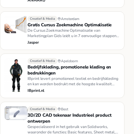
ANMARU
Creatief & Media
Amsterdam
Gratis Cursus Zoekmachine Optimalisatie
De Cursus Zoekmachine Optimalisatie van
Marketingplan Gids leidt u in 7 eenvoudige stappen
naar topposities in de zoekma…
Jasper
Creatief & Media
Apeldoorn
Bedrijfskleding, promotionele kleding en
bedrukkingen
IBprint levert promotioneel textiel en bedrijfskleding
en kan worden bedrukt met de hoogste kwaliteit
bedrukkingen. Haal…
IBprint.nl
Creatief & Media
Best
3D/2D CAD tekenaar Industrieel product
ontwerpen
Gespecialiseerd in het gebruik van Solidworks,
waaronder de functies: Basic features, Sheet metal,