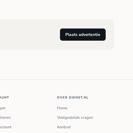
Plaats advertentie
OUNT
OVER DIENST.NL
gen
Home
treren
Veelgestelde vragen
account
Aanbod