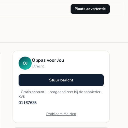
Plaats advertentie
Oppas voor Jou
OJ
Utrecht
Stuur bericht
Gratis account — reageer direct bij de aanbieder.
KVK
01167635
Probleem melden