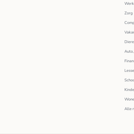
Werk
Zorg 
Comp
Vakan
Dier
Auto,
Finan
Lesse
Scho
Kinde
Wone
Alle 