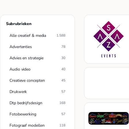
Subrubrieken
Alle creatief & media
1.588
Advertenties
78
Advies en strategie
30
Audio video
40
Creatieve concepten
45
Drukwerk
57
Dtp bedrijfsdesign
168
Fotobewerking
57
Fotograaf modellen
118