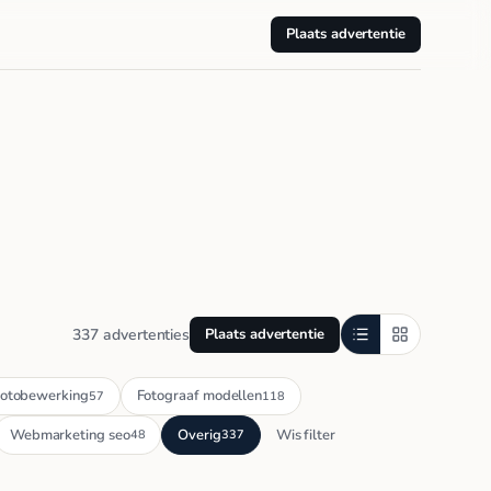
Plaats advertentie
337 advertenties
Plaats advertentie
otobewerking
Fotograaf modellen
57
118
Webmarketing seo
Overig
Wis filter
48
337