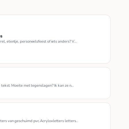
ps
el, etentje, personeelsfeest of iets anders? V…
de tekst: Moeite met tegenslagen? Ik kan ze n…
tters van geschuimd pvc.Acryloxletters letters…