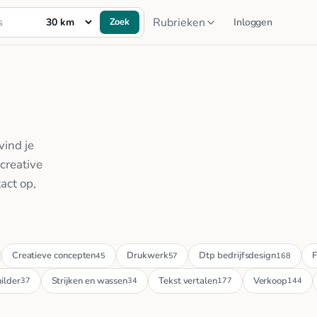
Rubrieken
Zoek
Inloggen
vind je
creative
act op,
Creatieve concepten
Drukwerk
Dtp bedrijfsdesign
F
45
57
168
ilder
Strijken en wassen
Tekst vertalen
Verkoop
37
34
177
144