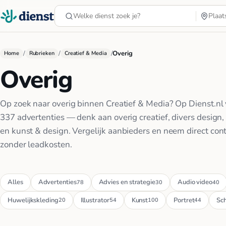
/
/
/
Overig
Home
Rubrieken
Creatief & Media
Overig
Op zoek naar overig binnen Creatief & Media? Op Dienst.nl 
337 advertenties — denk aan overig creatief, divers design, 
en kunst & design. Vergelijk aanbieders en neem direct cont
zonder leadkosten.
Alles
Advertenties
Advies en strategie
Audio video
78
30
40
Huwelijkskleding
Illustrator
Kunst
Portret
Sch
20
54
100
44