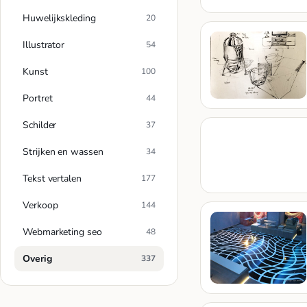
Huwelijkskleding
20
Illustrator
54
Kunst
100
Portret
44
Schilder
37
Strijken en wassen
34
Tekst vertalen
177
Verkoop
144
Webmarketing seo
48
Overig
337