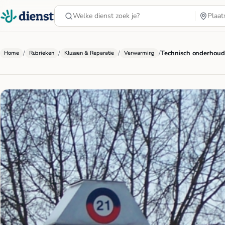
/
/
/
/
Technisch onderhoud
Home
Rubrieken
Klussen & Reparatie
Verwarming