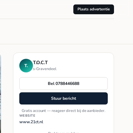
Plaats advertentie
T.O.C.T
T.
s-Gravendeel
Bel 0788446688
Stuur bericht
Gratis account — reageer direct bij de aanbieder.
WEBSITE
www.21ct.nl