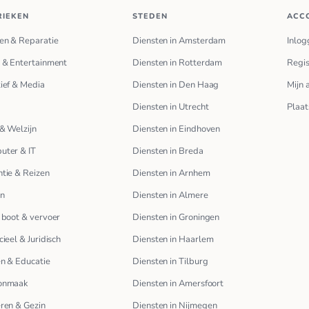
RIEKEN
STEDEN
ACC
en & Reparatie
Diensten in Amsterdam
Inlog
 & Entertainment
Diensten in Rotterdam
Regis
ief & Media
Diensten in Den Haag
Mijn 
Diensten in Utrecht
Plaat
& Welzijn
Diensten in Eindhoven
uter & IT
Diensten in Breda
tie & Reizen
Diensten in Arnhem
en
Diensten in Almere
 boot & vervoer
Diensten in Groningen
cieel & Juridisch
Diensten in Haarlem
n & Educatie
Diensten in Tilburg
onmaak
Diensten in Amersfoort
ren & Gezin
Diensten in Nijmegen