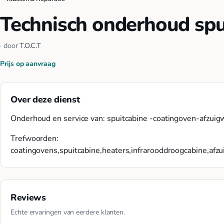
Technisch onderhoud spu
· door
T.O.C.T
Prijs op aanvraag
Over deze dienst
Onderhoud en service van: spuitcabine -coatingoven-afzui
Trefwoorden:
coatingovens,spuitcabine,heaters,infrarooddroogcabine,af
Reviews
Echte ervaringen van eerdere klanten.