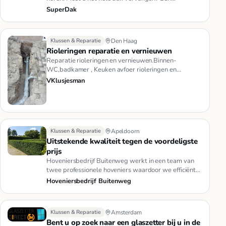
professional bellen? Kun u het z…
SuperDak
Klussen & Reparatie
Den Haag
Rioleringen reparatie en vernieuwen
Reparatie rioleringen en vernieuwen.Binnen-
WC,badkamer , Keuken avfoer rioleringen en
ondervloer-reparatie.Buiten -nodig…
VKlusjesman
Klussen & Reparatie
Apeldoorn
Uitstekende kwaliteit tegen de voordeligste
prijs
Hoveniersbedrijf Buitenweg werkt in een team van
twee professionele hoveniers waardoor we efficiënter
werken en u voorde…
Hoveniersbedrijf Buitenweg
Klussen & Reparatie
Amsterdam
Bent u op zoek naar een glaszetter bij u in de