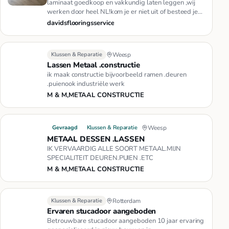
laminaat goedkoop en vakkundig laten leggen ,wij
werken door heel NL!kom je er niet uit of besteed je
het werk liever ui…
davidsflooringsservice
Klussen & Reparatie
Weesp
Lassen Metaal .constructie
ik maak constructie bijvoorbeeld ramen .deuren
.puienook industriële werk
M & M,METAAL CONSTRUCTIE
Gevraagd
Klussen & Reparatie
Weesp
METAAL DESSEN .LASSEN
IK VERVAARDIG ALLE SOORT METAAL.MIJN
SPECIALITEIT DEUREN.PUIEN .ETC
M & M,METAAL CONSTRUCTIE
Klussen & Reparatie
Rotterdam
Ervaren stucadoor aangeboden
Betrouwbare stucadoor aangeboden 10 jaar ervaring