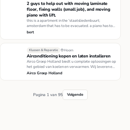
2 guys to help out with moving laminate
floor, fixing walls (small job), and moving
piano with lift.
this is a apartment in the 'staatsliedenbuurt;
amsterdam that has to be evacuated. a piano has to
be moved (we will prov…
bert
Klussen & Reparatie
Hoorn
Airconditioning kopen en laten installeren
Airco Groep Holland biedt u complete oplossingen op
het gebied van koelen en verwarmen. Wij leveren en
installeren airco…
Airco Groep Holland
Pagina 1 van 95
Volgende