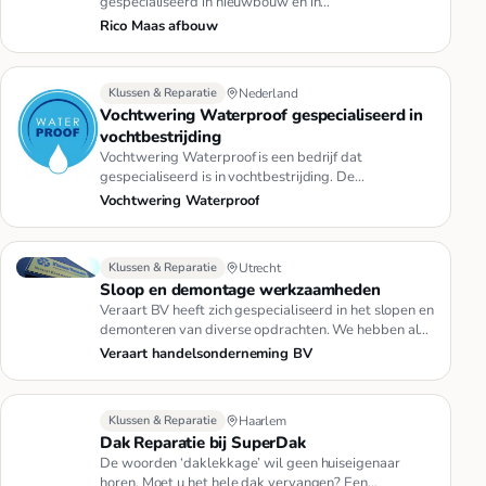
gespecialiseerd in nieuwbouw en in
renovatie/spachtelpuz . Erg secuur …
Rico Maas afbouw
Klussen & Reparatie
Nederland
Vochtwering Waterproof gespecialiseerd in
vochtbestrijding
Vochtwering Waterproof is een bedrijf dat
gespecialiseerd is in vochtbestrijding. De
werkzaamheden die wij verrichten zi…
Vochtwering Waterproof
Klussen & Reparatie
Utrecht
Sloop en demontage werkzaamheden
Veraart BV heeft zich gespecialiseerd in het slopen en
demonteren van diverse opdrachten. We hebben al
tal van grote pro…
Veraart handelsonderneming BV
Klussen & Reparatie
Haarlem
Dak Reparatie bij SuperDak
De woorden ‘daklekkage’ wil geen huiseigenaar
horen. Moet u het hele dak vervangen? Een