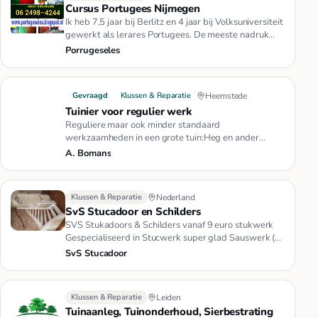
Cursus Portugees Nijmegen
Ik heb 7,5 jaar bij Berlitz en 4 jaar bij Volksuniversiteit
gewerkt als lerares Portugees. De meeste nadruk
wordt gelegd…
Porrugeseles
Gevraagd
Klussen & Reparatie
Heemstede
Tuinier voor regulier werk
Reguliere maar ook minder standaard
werkzaamheden in een grote tuin:Heg en ander
struweel knippenGras maaienStapels dood…
A. Bomans
Klussen & Reparatie
Nederland
SvS Stucadoor en Schilders
SVS Stukadoors & Schilders vanaf 9 euro stukwerk
Gespecialiseerd in Stucwerk super glad Sauswerk (
binnen en buiten) Sie…
SvS Stucadoor
Klussen & Reparatie
Leiden
Tuinaanleg, Tuinonderhoud, Sierbestrating