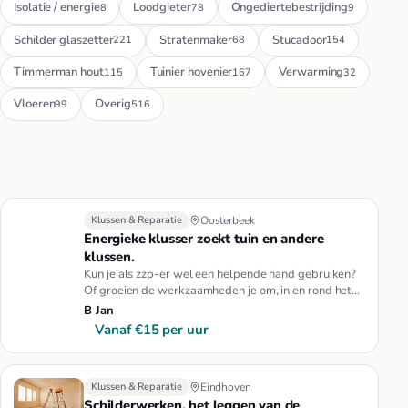
Isolatie / energie
Loodgieter
Ongediertebestrijding
8
78
9
Schilder glaszetter
Stratenmaker
Stucadoor
221
68
154
Timmerman hout
Tuinier hovenier
Verwarming
115
167
32
Vloeren
Overig
99
516
Klussen & Reparatie
Oosterbeek
Energieke klusser zoekt tuin en andere
klussen.
Kun je als zzp-er wel een helpende hand gebruiken?
Of groeien de werkzaamheden je om, in en rond het
huis je boven het h…
B Jan
Vanaf €15 per uur
Klussen & Reparatie
Eindhoven
Schilderwerken, het leggen van de