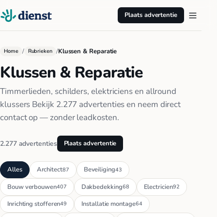
Plaats advertentie
/
/
Klussen & Reparatie
Home
Rubrieken
Klussen & Reparatie
Timmerlieden, schilders, elektriciens en allround
klussers Bekijk 2.277 advertenties en neem direct
contact op — zonder leadkosten.
2.277 advertenties
Plaats advertentie
Alles
Architect
Beveiliging
87
43
Bouw verbouwen
Dakbedekking
Electricien
407
68
92
Inrichting stofferen
Installatie montage
49
64