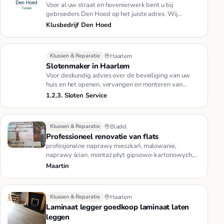
Voor al uw straat en hovenierwerk bent u bij
gebroeders Den Hoed op het juiste adres. Wij
garanderen altijd 100% vakwerk…
Klusbedrijf Den Hoed
Klussen & Reparatie
Haarlem
Slotenmaker in Haarlem
Voor deskundig advies over de beveiliging van uw
huis en het openen, vervangen en monteren van
sloten kunt u een beroep …
1.2.3. Sloten Service
Klussen & Reparatie
Bladel
Professioneel renovatie van flats
profesjonalne naprawy mieszkań, malowanie,
naprawy ścian, montaż płyt gipsowo-kartonowych,
panele podłogowe, kamień deko…
Maartin
Klussen & Reparatie
Haarlem
Laminaat legger goedkoop laminaat laten
leggen