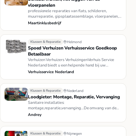
vloerpanelen
professionele reparaties van flats, schilderen,
muurreparatie, gipsplaatassemblage, vloerpanelen,
decoratieve steen, het…
Maartinklusbedrijf
Klussen & Reparatie
Helmond
Spoed Verhuizen Verhuisservice Goedkoop
Betaalbaar
Verhuizen Verhuizers VerhuizingenVerhuis Service
Nederland biedt u een helpende hand bij uw
verhuizing. U huurt per uur …
Verhuisservice Nederland
Klussen & Reparatie
Nederland
Loodgieter: Montage, Reparatie, Vervanging
Sanitaire installaties:
montage,reparatie,vervanging...De omvang van de
geleverde hydraulische diensten omvat: INSTALLAT…
Andrey
Klussen & Reparatie
Nijmegen