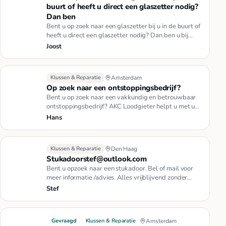
buurt of heeft u direct een glaszetter nodig?
Dan ben
Bent u op zoek naar een glaszetter bij u in de buurt of
heeft u direct een glaszetter nodig? Dan ben u bij
Glaszetter Di…
Joost
Klussen & Reparatie
Amsterdam
Op zoek naar een ontstoppingsbedrijf?
Bent u op zoek naar een vakkundig en betrouwbaar
ontstoppingsbedrijf? AKC Loodgieter helpt u met uw
verstoppingen in hui…
Hans
Klussen & Reparatie
Den Haag
Stukadoorstef@outlook.com
Bent u opzoek naar een stukadoor. Bel of mail voor
meer informatie /advies. Alles vrijblijvend zonder
verplichtingen. Ui…
Stef
Gevraagd
Klussen & Reparatie
Amsterdam