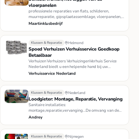
vloerpanelen
professionele reparaties van flats, schilderen,
muurreparatie, gipsplaatassemblage, vloerpanelen,
decoratieve steen, het…
Maartinklusbedrijf
Klussen & Reparatie
Helmond
Spoed Verhuizen Verhuisservice Goedkoop
Betaalbaar
Verhuizen Verhuizers VerhuizingenVerhuis Service
Nederland biedt u een helpende hand bij uw
verhuizing. U huurt per uur …
Verhuisservice Nederland
Klussen & Reparatie
Nederland
Loodgieter: Montage, Reparatie, Vervanging
Sanitaire installaties:
montage,reparatie,vervanging...De omvang van de
geleverde hydraulische diensten omvat: INSTALLAT…
Andrey
Klussen & Reparatie
Nijmegen