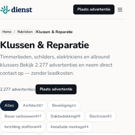
Plaats advertentie
/
/
Klussen & Reparatie
Home
Rubrieken
Klussen & Reparatie
Timmerlieden, schilders, elektriciens en allround
klussers Bekijk 2.277 advertenties en neem direct
contact op — zonder leadkosten.
2.277 advertenties
Plaats advertentie
Alles
Architect
Beveiliging
87
43
Bouw verbouwen
Dakbedekking
Electricien
407
68
92
Inrichting stofferen
Installatie montage
49
64