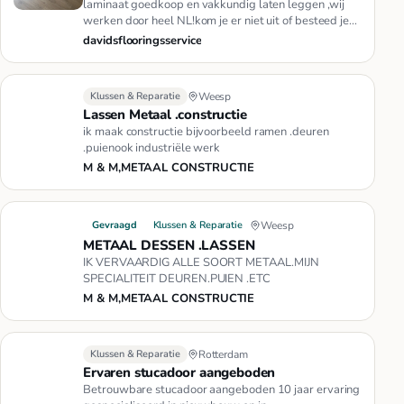
laminaat goedkoop en vakkundig laten leggen ,wij
werken door heel NL!kom je er niet uit of besteed je
het werk liever ui…
davidsflooringsservice
Klussen & Reparatie
Weesp
Lassen Metaal .constructie
ik maak constructie bijvoorbeeld ramen .deuren
.puienook industriële werk
M & M,METAAL CONSTRUCTIE
Gevraagd
Klussen & Reparatie
Weesp
METAAL DESSEN .LASSEN
IK VERVAARDIG ALLE SOORT METAAL.MIJN
SPECIALITEIT DEUREN.PUIEN .ETC
M & M,METAAL CONSTRUCTIE
Klussen & Reparatie
Rotterdam
Ervaren stucadoor aangeboden
Betrouwbare stucadoor aangeboden 10 jaar ervaring