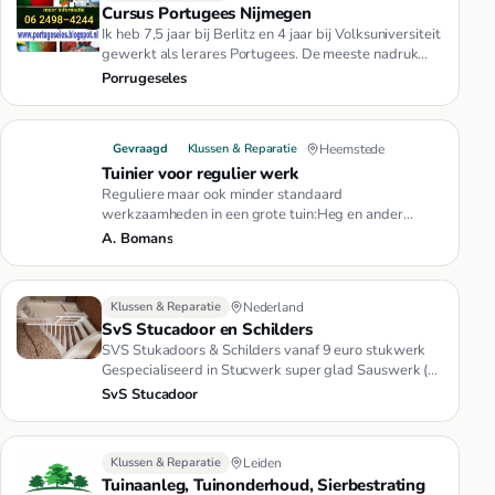
Cursus Portugees Nijmegen
Ik heb 7,5 jaar bij Berlitz en 4 jaar bij Volksuniversiteit
gewerkt als lerares Portugees. De meeste nadruk
wordt gelegd…
Porrugeseles
Gevraagd
Klussen & Reparatie
Heemstede
Tuinier voor regulier werk
Reguliere maar ook minder standaard
werkzaamheden in een grote tuin:Heg en ander
struweel knippenGras maaienStapels dood…
A. Bomans
Klussen & Reparatie
Nederland
SvS Stucadoor en Schilders
SVS Stukadoors & Schilders vanaf 9 euro stukwerk
Gespecialiseerd in Stucwerk super glad Sauswerk (
binnen en buiten) Sie…
SvS Stucadoor
Klussen & Reparatie
Leiden
Tuinaanleg, Tuinonderhoud, Sierbestrating