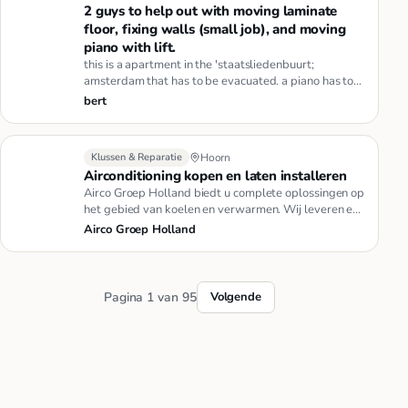
2 guys to help out with moving laminate
floor, fixing walls (small job), and moving
piano with lift.
this is a apartment in the 'staatsliedenbuurt;
amsterdam that has to be evacuated. a piano has to
be moved (we will prov…
bert
Klussen & Reparatie
Hoorn
Airconditioning kopen en laten installeren
Airco Groep Holland biedt u complete oplossingen op
het gebied van koelen en verwarmen. Wij leveren en
installeren airco…
Airco Groep Holland
Pagina 1 van 95
Volgende