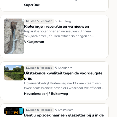
professional bellen? Kun u het z…
SuperDak
Klussen & Reparatie
Den Haag
Rioleringen reparatie en vernieuwen
Reparatie rioleringen en vernieuwen.Binnen-
WC,badkamer , Keuken avfoer rioleringen en
ondervloer-reparatie.Buiten -nodig…
VKlusjesman
Klussen & Reparatie
Apeldoorn
Uitstekende kwaliteit tegen de voordeligste
prijs
Hoveniersbedrijf Buitenweg werkt in een team van
twee professionele hoveniers waardoor we efficiënter
werken en u voorde…
Hoveniersbedrijf Buitenweg
Klussen & Reparatie
Amsterdam
Bent u op zoek naar een glaszetter bij u in de