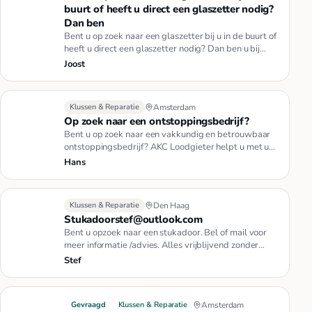
buurt of heeft u direct een glaszetter nodig?
Dan ben
Bent u op zoek naar een glaszetter bij u in de buurt of
heeft u direct een glaszetter nodig? Dan ben u bij
Glaszetter Di…
Joost
Klussen & Reparatie
Amsterdam
Op zoek naar een ontstoppingsbedrijf?
Bent u op zoek naar een vakkundig en betrouwbaar
ontstoppingsbedrijf? AKC Loodgieter helpt u met uw
verstoppingen in hui…
Hans
Klussen & Reparatie
Den Haag
Stukadoorstef@outlook.com
Bent u opzoek naar een stukadoor. Bel of mail voor
meer informatie /advies. Alles vrijblijvend zonder
verplichtingen. Ui…
Stef
Gevraagd
Klussen & Reparatie
Amsterdam