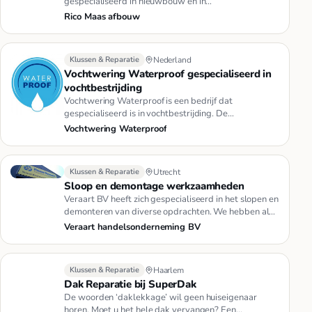
gespecialiseerd in nieuwbouw en in
renovatie/spachtelpuz . Erg secuur …
Rico Maas afbouw
Klussen & Reparatie
Nederland
Vochtwering Waterproof gespecialiseerd in
vochtbestrijding
Vochtwering Waterproof is een bedrijf dat
gespecialiseerd is in vochtbestrijding. De
werkzaamheden die wij verrichten zi…
Vochtwering Waterproof
Klussen & Reparatie
Utrecht
Sloop en demontage werkzaamheden
Veraart BV heeft zich gespecialiseerd in het slopen en
demonteren van diverse opdrachten. We hebben al
tal van grote pro…
Veraart handelsonderneming BV
Klussen & Reparatie
Haarlem
Dak Reparatie bij SuperDak
De woorden ‘daklekkage’ wil geen huiseigenaar
horen. Moet u het hele dak vervangen? Een