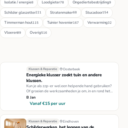
Isolatie / energie
Loodgieter
Ongediertebestrijding
8
78
9
Schilder glaszetter
Stratenmaker
Stucadoor
221
68
154
Timmerman hout
Tuinier hovenier
Verwarming
115
167
32
Vloeren
Overig
99
516
Klussen & Reparatie
Oosterbeek
Energieke klusser zoekt tuin en andere
klussen.
Kun je als zzp-er wel een helpende hand gebruiken?
Of groeien de werkzaamheden je om, in en rond het
huis je boven het h…
B Jan
Vanaf €15 per uur
Klussen & Reparatie
Eindhoven
Schilderwerken, het leggen van de