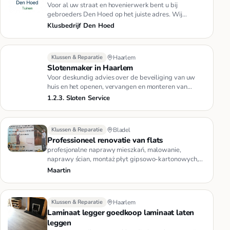
Voor al uw straat en hovenierwerk bent u bij
gebroeders Den Hoed op het juiste adres. Wij
garanderen altijd 100% vakwerk…
Klusbedrijf Den Hoed
Klussen & Reparatie
Haarlem
Slotenmaker in Haarlem
Voor deskundig advies over de beveiliging van uw
huis en het openen, vervangen en monteren van
sloten kunt u een beroep …
1.2.3. Sloten Service
Klussen & Reparatie
Bladel
Professioneel renovatie van flats
profesjonalne naprawy mieszkań, malowanie,
naprawy ścian, montaż płyt gipsowo-kartonowych,
panele podłogowe, kamień deko…
Maartin
Klussen & Reparatie
Haarlem
Laminaat legger goedkoop laminaat laten
leggen