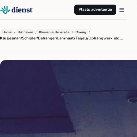
Plaats advertentie
/
/
/
/
Home
Rubrieken
Klussen & Reparatie
Overig
Klusjesman/Schilder/Behanger/Laminaat/Tegels/Ophangwerk etc …