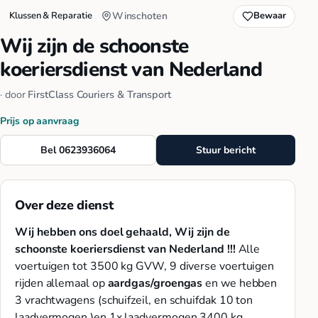
Klussen & Reparatie
Winschoten
Bewaar
Wij zijn de schoonste
koeriersdienst van Nederland
· door
FirstClass Couriers & Transport
Prijs op aanvraag
Bel 0623936064
Stuur bericht
Over deze dienst
Wij hebben ons doel gehaald, Wij zijn de
schoonste koeriersdienst van Nederland !!!
Alle
voertuigen tot 3500 kg GVW, 9 diverse voertuigen
rijden allemaal op
aardgas/groengas
en we hebben
3 vrachtwagens (schuifzeil, en schuifdak 10 ton
laadvermogen )en 1x laadvermogen 3400 kg