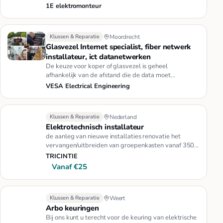
vervangen, storingen …
1E elektromonteur
Klussen & Reparatie
Moordrecht
Glasvezel Internet specialist, fiber netwerk
installateur, ict datanetwerken
De keuze voor koper of glasvezel is geheel
afhankelijk van de afstand die de data moet
overbruggen. Ook de vereiste snel…
VESA Electrical Engineering
Klussen & Reparatie
Nederland
Elektrotechnisch installateur
de aanleg van nieuwe installaties renovatie het
vervangen/uitbreiden van groepenkasten vanaf 350€
Aanleg van data netwer…
TRICINTIE
Vanaf €25
Klussen & Reparatie
Weert
Arbo keuringen
Bij ons kunt u terecht voor de keuring van elektrische