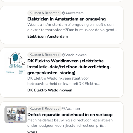
Klussen & Reparatie
Amsterdam
Elektricien in Amsterdam en omgeving
Woont u in Amsterdam of omgeving en heeft u een
elektriciteitsprobleem?Dan kunt u voor de volgende
diensten bij ons tere…
Elektricien Amsterdam
Klussen & Reparatie
Waddinxveen
DK Elektro Waddinxveen (elektrische
installatie-data/telefoon-tuinverlichting-
groepenkasten-storing)
DK Elektro Waddinxveen staat voor
betrouwbaarheid en kwaliteitDK Elektro
Waddinxveen is klantgericht bedrijf met 12 jaar…
DK Elektro Waddinxveen
Klussen & Reparatie
Aalsmeer
Defect reparatie onderhoud in en verkoop
machine defect bel w h g s directvoor reparatie en
onderhoudgeen voorrijkosten direct een prijs
indicatiebel of mail voo…
whgs