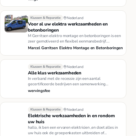
Klussen & Reparatie
Nederland
Voor al uw elektra werkzaamheden en
betonboringen
M Gerritsen elektro montage en betonboringen is een
zeer gemotiveerd en flexibel eenmansbedrijf.
werkzaamheden zoals: * …
Marcel Gerritsen Elektro Montage en Betonboringen
Klussen & Reparatie
Nederland
Alle klus werkzaamheden
In verband met de recessie zijn een aantal
gecertificeerde bedrijven een samenwerking
aangegaan om diverse diensten aan …
wervingsfee
Klussen & Reparatie
Nederland
Elektrische werkzaamheden in en rondom
uw huis
hallo, ik ben een ervaren elektricien ,en doet alles in
uw huis ook de groepenkasten uitbreiden of