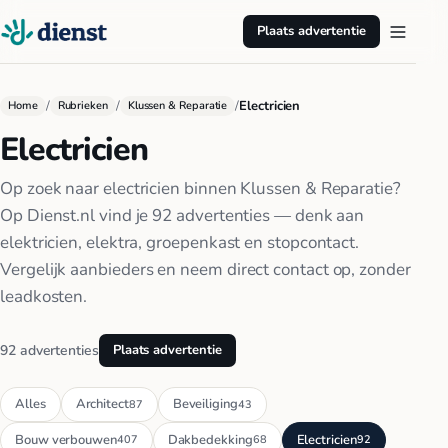
Plaats advertentie
/
/
/
Electricien
Home
Rubrieken
Klussen & Reparatie
Electricien
Op zoek naar electricien binnen Klussen & Reparatie?
Op Dienst.nl vind je 92 advertenties — denk aan
elektricien, elektra, groepenkast en stopcontact.
Vergelijk aanbieders en neem direct contact op, zonder
leadkosten.
92 advertenties
Plaats advertentie
Alles
Architect
Beveiliging
87
43
Bouw verbouwen
Dakbedekking
Electricien
407
68
92