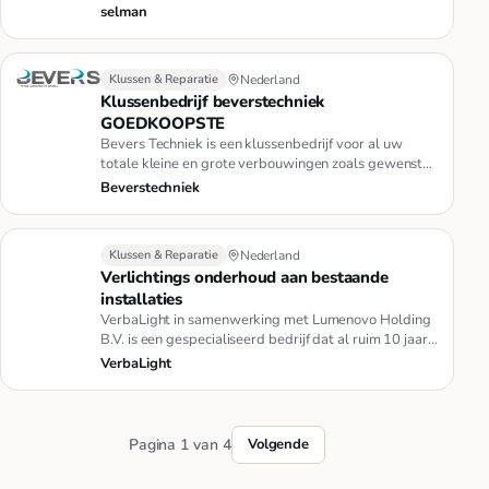
selman
Klussen & Reparatie
Nederland
Klussenbedrijf beverstechniek
GOEDKOOPSTE
Bevers Techniek is een klussenbedrijf voor al uw
totale kleine en grote verbouwingen zoals gewenst
[dus een aanspreek pu…
Beverstechniek
Klussen & Reparatie
Nederland
Verlichtings onderhoud aan bestaande
installaties
VerbaLight in samenwerking met Lumenovo Holding
B.V. is een gespecialiseerd bedrijf dat al ruim 10 jaar
verlichting onde…
VerbaLight
Pagina 1 van 4
Volgende