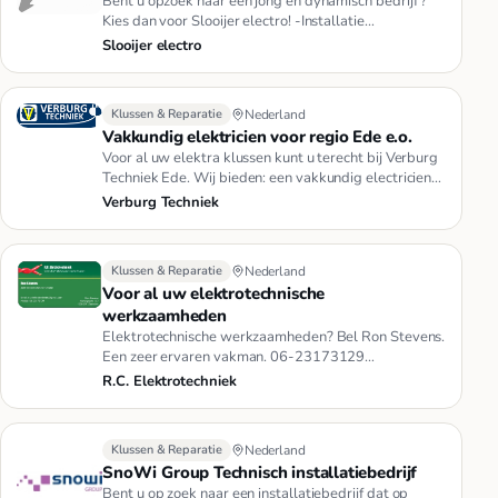
Bent u opzoek naar een jong en dynamisch bedrijf ?
Kies dan voor Slooijer electro! -Installatie
nieuwbouw,verbouw,renova…
Slooijer electro
Klussen & Reparatie
Nederland
Vakkundig elektricien voor regio Ede e.o.
Voor al uw elektra klussen kunt u terecht bij Verburg
Techniek Ede. Wij bieden: een vakkundig electricien
met ruim 15 ja…
Verburg Techniek
Klussen & Reparatie
Nederland
Voor al uw elektrotechnische
werkzaamheden
Elektrotechnische werkzaamheden? Bel Ron Stevens.
Een zeer ervaren vakman. 06-23173129
Trefwoorden: Elektromonteur
R.C. Elektrotechniek
Klussen & Reparatie
Nederland
SnoWi Group Technisch installatiebedrijf
Bent u op zoek naar een installatiebedrijf dat op