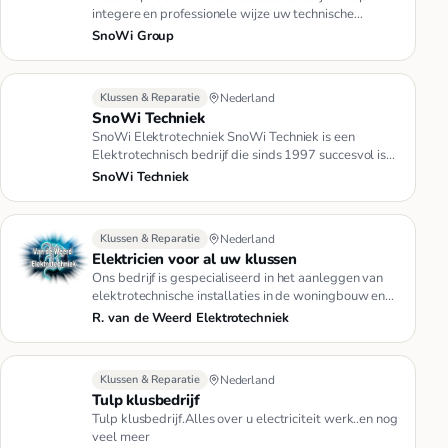
integere en professionele wijze uw technische
vraagstukken aanpakt en …
SnoWi Group
Klussen & Reparatie
Nederland
SnoWi Techniek
SnoWi Elektrotechniek SnoWi Techniek is een
Elektrotechnisch bedrijf die sinds 1997 succesvol is
in: elektrotechniek, te…
SnoWi Techniek
Klussen & Reparatie
Nederland
Elektricien voor al uw klussen
Ons bedrijf is gespecialiseerd in het aanleggen van
elektrotechnische installaties in de woningbouw en
bedrijfspanden. O…
R. van de Weerd Elektrotechniek
Klussen & Reparatie
Nederland
Tulp klusbedrijf
Tulp klusbedrijf.Alles over u electriciteit werk..en nog
veel meer