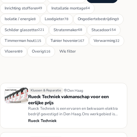
Inrichting stofferen
Installatie montage
49
64
Isolatie / energie
Loodgieter
Ongediertebestrijding
8
78
9
Schilder glaszetter
Stratenmaker
Stucadoor
221
68
154
Timmerman hout
Tuinier hovenier
Verwarming
115
167
32
Vloeren
Overig
Wis filter
99
516
Klussen & Reparatie
Den Haag
Rueck Techniek vakmanschap voor een
eerlijke prijs
Rueck Techniek is een ervaren en bekwaam elektra
bedrijf gevestigd in Den Haag.Ons werkgebied is
verspreid door heel ned…
Rueck Techniek