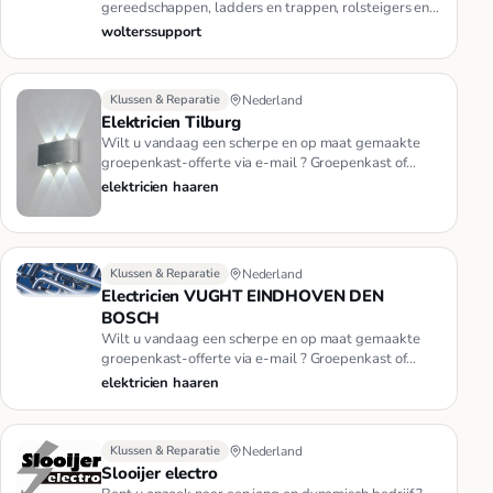
gereedschappen, ladders en trappen, rolsteigers en
noodverlichtin…
wolterssupport
Klussen & Reparatie
Nederland
Elektricien Tilburg
Wilt u vandaag een scherpe en op maat gemaakte
groepenkast-offerte via e-mail ? Groepenkast of
stoppenkast vervangen, pl…
elektricien haaren
Klussen & Reparatie
Nederland
Electricien VUGHT EINDHOVEN DEN
BOSCH
Wilt u vandaag een scherpe en op maat gemaakte
groepenkast-offerte via e-mail ? Groepenkast of
stoppenkast vervangen, pl…
elektricien haaren
Klussen & Reparatie
Nederland
Slooijer electro