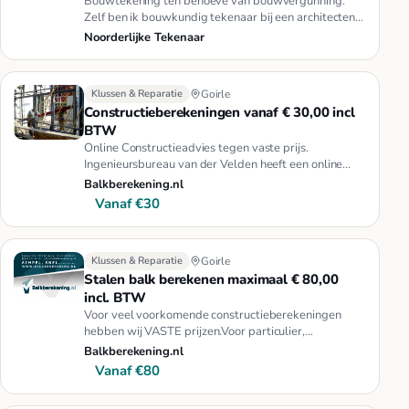
Bouwtekening ten behoeve van bouwvergunning.
Zelf ben ik bouwkundig tekenaar bij een architecten
en ingenieursbureau. Wa…
Noorderlijke Tekenaar
Klussen & Reparatie
Goirle
Constructieberekeningen vanaf € 30,00 incl
BTW
Online Constructieadvies tegen vaste prijs.
Ingenieursbureau van der Velden heeft een online
initiatief gelanceerd om vo…
Balkberekening.nl
Vanaf €30
Klussen & Reparatie
Goirle
Stalen balk berekenen maximaal € 80,00
incl. BTW
Voor veel voorkomende constructieberekeningen
hebben wij VASTE prijzen.Voor particulier,
architecten, tekenburo's, aanne…
Balkberekening.nl
Vanaf €80