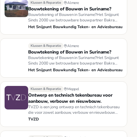
Klussen & Reparatie
Almere
Bouwtekening of Bouwen in Suriname?
Bouwtekening of Bouwen in Suriname?Het Snijpunt
Sinds 2000 uw betrouwbare bouwpartner Bakra
sturu, Nengre bangi?uw droom…
Het Snijpunt Bouwkundig Teken- en Adviesbureau
Klussen & Reparatie
Almere
Bouwtekening of Bouwen in Suriname?
Bouwtekening of Bouwen in Suriname?Het Snijpunt
Sinds 2000 uw betrouwbare bouwpartner Bakra
sturu, Nengre bangi?uw droom…
Het Snijpunt Bouwkundig Teken- en Adviesbureau
Klussen & Reparatie
Meppel
Ontwerp en technisch tekenbureau voor
aanbouw, verbouw en nieuwbouw.
TVZD is een jong ontwerp en technisch tekenbureau
die voor zowel aanbouw, verbouw en nieuwbouw
ontwerpen en technische t…
TVZD