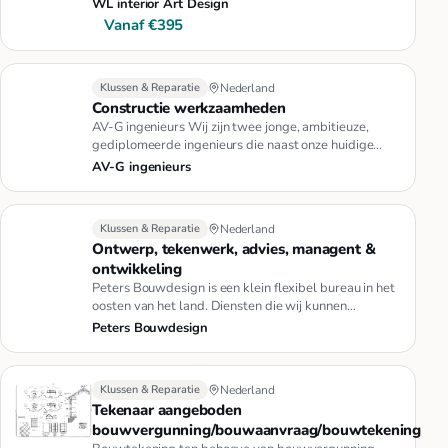
WL interior Art Design
Vanaf €395
Klussen & Reparatie
Nederland
Constructie werkzaamheden
AV-G ingenieurs Wij zijn twee jonge, ambitieuze,
gediplomeerde ingenieurs die naast onze huidige
vaste baan bij een inge…
AV-G ingenieurs
Klussen & Reparatie
Nederland
Ontwerp, tekenwerk, advies, managent &
ontwikkeling
Peters Bouwdesign is een klein flexibel bureau in het
oosten van het land. Diensten die wij kunnen
aanbieden zijn-- Plan…
Peters Bouwdesign
Klussen & Reparatie
Nederland
Tekenaar aangeboden
bouwvergunning/bouwaanvraag/bouwtekening