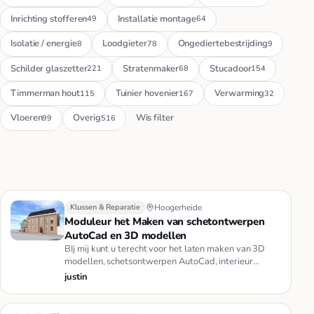
Inrichting stofferen
Installatie montage
49
64
Isolatie / energie
Loodgieter
Ongediertebestrijding
8
78
9
Schilder glaszetter
Stratenmaker
Stucadoor
221
68
154
Timmerman hout
Tuinier hovenier
Verwarming
115
167
32
Vloeren
Overig
Wis filter
99
516
Klussen & Reparatie
Hoogerheide
Moduleur het Maken van schetontwerpen
AutoCad en 3D modellen
BIj mij kunt u terecht voor het laten maken van 3D
modellen, schetsontwerpen AutoCad, interieur
impressies en dergelijke…
justin