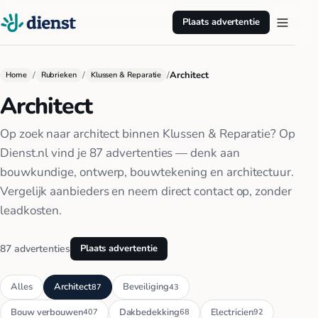
Plaats advertentie
/
/
/
Architect
Home
Rubrieken
Klussen & Reparatie
Architect
Op zoek naar architect binnen Klussen & Reparatie? Op
Dienst.nl vind je 87 advertenties — denk aan
bouwkundige, ontwerp, bouwtekening en architectuur.
Vergelijk aanbieders en neem direct contact op, zonder
leadkosten.
87 advertenties
Plaats advertentie
Alles
Architect
Beveiliging
87
43
Bouw verbouwen
Dakbedekking
Electricien
407
68
92