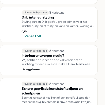
Klussen & Reparatie
Nederland
Djib interieurstyling
Stylingbureau Djib geeft u graag advies voor het
inrichten, stylen of restylen van een kamer, woning of
een bedrijfspand…
djib
Vanaf €50
Klussen & Reparatie
Nederland
Interieurontwerper nodig?
Wij hebben de ideeën en de vakkennis om de
inrichting tot een succes te maken. Denk hierbij aan
de totale inrichting, du…
Livingplanner
Klussen & Reparatie
Nederland
Scherp geprijsde kunststofkozijnen en
schuifpuien
Zoekt u kunststof kozijnen of een schuifpui stop dan
met zoeken,wij leveren de nieuwe renovatie kozijnen