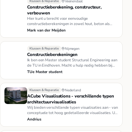
Klussen & Reparatie
Veenendaal
Constructieberekening, constructeur,
verbouwen
Hier kunt u terecht voor eenvoudige
constructieberekeningen in zowel hout, beton als
staal.Dit geldt van kleine schuurtj…
Mark van der Meijden
Klussen & Reparatie
Nijmegen
Constructieberekeningen
Ik ben een Master student Structural Engineering aan
de TU in Eindhoven. Mocht u hulp nodig hebben bij
het dimensioneren…
TUe Master student
Klussen & Reparatie
Nederland
ACube Visualisations - verschillende typen
architectuurvisualisaties
Wij bieden verschillende typen visualisaties aan - van
conceptuele tot hoog gedetailleerde visualisaties. U
kunt een dee…
Andrius