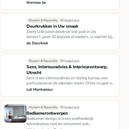
van het K-Visio…
thermax bv
Klussen & Reparatie
Nederland
Deurkrukken in Uw smaak
Zoekt U de juiste deurkruk wat past in Uw
iterieur?...jaren 30,klassiek of modern...U vind het bij
de Deurkruk!
de Deurkruk
Klussen & Reparatie
Nederland
Sens, Interieuradvies & Interieurontwerp,
Utrecht
Sens is een interieuradvies en styling bureau voor
particulieren en de zakelijke markt. Of het nu gaat om
een interieura…
Lot Monhemius
Klussen & Reparatie
Nederland
Badkamerontwerpen
Badkamer-design.nl is een onafhankelijk
adviesbureau voor de consument wat
gespecialiseerd is in het ontwerpen voor en b…