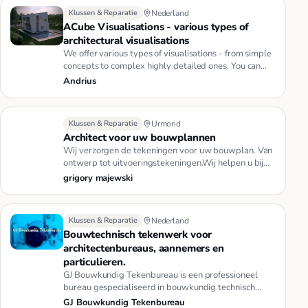
Klussen & Reparatie
Nederland
ACube Visualisations - various types of
architectural visualisations
We offer various types of visualisations - from simple
concepts to complex highly detailed ones. You can
find some of ou…
Andrius
Klussen & Reparatie
Urmond
Architect voor uw bouwplannen
Wij verzorgen de tekeningen voor uw bouwplan. Van
ontwerp tot uitvoeringstekeningen.Wij helpen u bij
indienen van omgevi…
grigory majewski
Klussen & Reparatie
Nederland
Bouwtechnisch tekenwerk voor
architectenbureaus, aannemers en
particulieren.
GJ Bouwkundig Tekenbureau is een professioneel
bureau gespecialiseerd in bouwkundig technisch
tekenwerk voor nieuwbouw o…
GJ Bouwkundig Tekenbureau