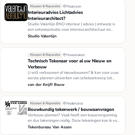
Klussen & Reparatie
Maarssen
Interieuradvies Lichtadvies
Interieurarchitect?
Studio Valentijn BNO interieur | advies | ontwerp is
een ontwerpstudio voor interieurarchitectuur en
lichtadvies. Onze o…
Studio Valentijn
Klussen & Reparatie
Hoevelaken
Technisch Tekenaar voor al uw Nieuw en
Verbouw
U wilt verbouwen of nieuwbouwen? Ik kan voor u uw
eerste plannen uitwerken van schetsontwerp tot
werktekeningen.
van der Knijff Bouw
Klussen & Reparatie
Nederland
Bouwkundig tekenwerk / bouwaanvragen
Verbouw plannen? Vaak heeft een bouwvergunning
en dus tekeningen nodig. Deze tekeningen kan ik voor
u verzorgen. Ook voo…
Tekenbureau Van Assen