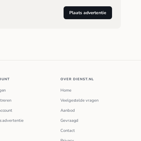
Plaats advertentie
OUNT
OVER DIENST.NL
gen
Home
treren
Veelgestelde vragen
account
Aanbod
s advertentie
Gevraagd
Contact
Privacy