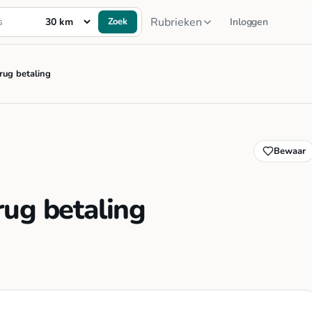
Rubrieken
Zoek
Inloggen
rug betaling
Bewaar
rug betaling