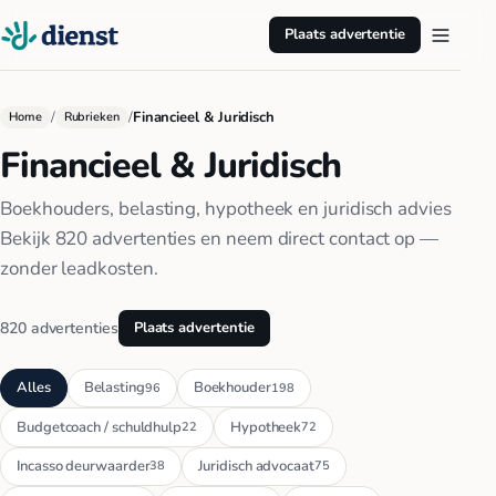
Plaats advertentie
/
/
Financieel & Juridisch
Home
Rubrieken
Financieel & Juridisch
Boekhouders, belasting, hypotheek en juridisch advies
Bekijk 820 advertenties en neem direct contact op —
zonder leadkosten.
820 advertenties
Plaats advertentie
Alles
Belasting
Boekhouder
96
198
Budgetcoach / schuldhulp
Hypotheek
22
72
Incasso deurwaarder
Juridisch advocaat
38
75