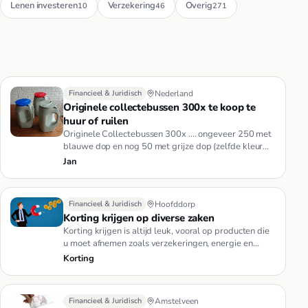
Lenen investeren
Verzekering
Overig
10
46
271
Financieel & Juridisch
Nederland
Originele collectebussen 300x te koop te
huur of ruilen
Originele Collectebussen 300x .... ongeveer 250 met
blauwe dop en nog 50 met grijze dop (zelfde kleur
als de bussen zelf…
Jan
Financieel & Juridisch
Hoofddorp
Korting krijgen op diverse zaken
Korting krijgen is altijd leuk, vooral op producten die
u moet afnemen zoals verzekeringen, energie en
andere vaste last…
Korting
Financieel & Juridisch
Amstelveen