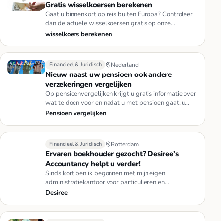
Gratis wisselkoersen berekenen
Gaat u binnenkort op reis buiten Europa? Controleer
dan de actuele wisselkoersen gratis op onze
website.Dagelijks hebben…
wisselkoers berekenen
Financieel & Juridisch
Nederland
Nieuw naast uw pensioen ook andere
verzekeringen vergelijken
Op pensioenvergelijken krijgt u gratis informatie over
wat te doen voor en nadat u met pensioen gaat, u
kunt ook uw zorg…
Pensioen vergelijken
Financieel & Juridisch
Rotterdam
Ervaren boekhouder gezocht? Desiree's
Accountancy helpt u verder!
Sinds kort ben ik begonnen met mijn eigen
administratiekantoor voor particulieren en
ondernemingen. Voor lage prijs bied…
Desiree