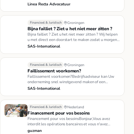
centrum van Rotterdam. Het…
Linea Recta Advocatuur
Financieel & Juridisch
Groningen
Bijna failliet ? Ziet u het niet meer zitten ?
Bijna failliet ? Ziet u het niet meer zitten ? Wij helpen
u met direct een doorstart te maken zodat u morgen
weer verder…
SAS-International
Financieel & Juridisch
Groningen
Faillissement voorkomen?
Faillissement voorkomen?Bedrijfsadviseur kan Uw
onderneming snel winstgevend maken of een
faillissement voorkomen. Maak …
SAS-International
Financieel & Juridisch
Nederland
Financement pour vos besoins
Financement pour vos besoinsBonjour,Vous avez
interdit les opérations bancaires et vous n'avez
aucune faveur des banques…
guzman