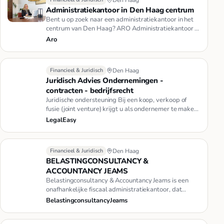
Administratiekantoor in Den Haag centrum
Bent u op zoek naar een administratiekantoor in het
centrum van Den Haag? ARO Administratiekantoor in
Den Haag is gevest…
Aro
Financieel & Juridisch
Den Haag
Juridisch Advies Ondernemingen -
contracten - bedrijfsrecht
Juridische ondersteuning Bij een koop, verkoop of
fusie (joint venture) krijgt u als ondernemer te maken
met uitdagingen…
LegalEasy
Financieel & Juridisch
Den Haag
BELASTINGCONSULTANCY &
ACCOUNTANCY JEAMS
Belastingconsultancy & Accountancy Jeams is een
onafhankelijke fiscaal administratiekantoor, dat
gelooft in een persoonl…
BelastingconsultancyJeams