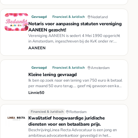
Gevraagd
Financieel & Juridisch
Nederland
Notaris voor aanpassing statuten vereniging
AANEEN gezocht!
Vereniging AANEEN is sedert 4 Mei 1990 opgericht
in Amsterdam, ingeschreven bij de KvK onder nr:
40.536.902, met als pri…
AANEEN
Gevraagd
Financieel & Juridisch
Amsterdam
Kleine lening gevraagd
Ik ben op zoek naar een lening van 750 euro ik betaal
per maand 50 euro terug.... geef mij gewoon een kans
alstublieft w…
Linnie50
Financieel & Juridisch
Rotterdam
Kwalitatief hoogwaardige juridische
diensten voor een betaalbare prijs.
BeschrijvingLinea Recta Advocatuur is een jong en
ambitieus advocatenkantoor gevestigd in het