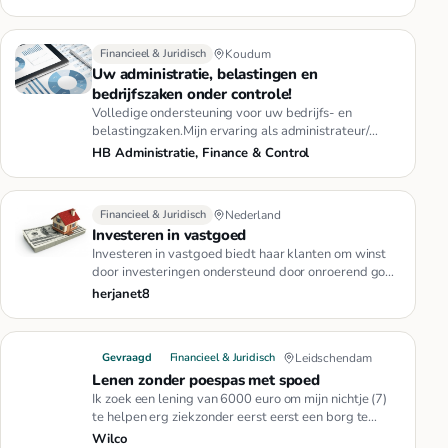
Financieel & Juridisch
Koudum
Uw administratie, belastingen en
bedrijfszaken onder controle!
Volledige ondersteuning voor uw bedrijfs- en
belastingzaken.Mijn ervaring als administrateur/
controller bij een middelg…
HB Administratie, Finance & Control
Financieel & Juridisch
Nederland
Investeren in vastgoed
Investeren in vastgoed biedt haar klanten om winst
door investeringen ondersteund door onroerend goed
te genereren. En m…
herjanet8
Gevraagd
Financieel & Juridisch
Leidschendam
Lenen zonder poespas met spoed
Ik zoek een lening van 6000 euro om mijn nichtje (7)
te helpen erg ziekzonder eerst eerst een borg te
betalen. gewoon le…
Wilco