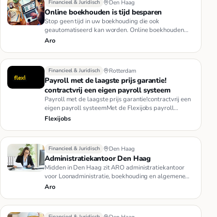
Financieel & Juridisch
Den Haag
Online boekhouden is tijd besparen
Stop geen tijd in uw boekhouding die ook
geautomatiseerd kan worden. Online boekhouden
met Minox is tijd besparen! Onlin…
Aro
Financieel & Juridisch
Rotterdam
Payroll met de laagste prijs garantie!
contractvrij een eigen payroll systeem
Payroll met de laagste prijs garantie!contractvrij een
eigen payroll systeemMet de Flexijobs payroll
oplossing krijg je …
Flexijobs
Financieel & Juridisch
Den Haag
Administratiekantoor Den Haag
Midden in Den Haag zit ARO administratiekantoor
voor Loonadministratie, boekhouding en algemene
administratie voor zelfs…
Aro
Financieel & Juridisch
Den Haag