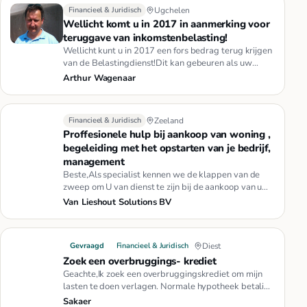
Financieel & Juridisch
Ugchelen
Wellicht komt u in 2017 in aanmerking voor
teruggave van inkomstenbelasting!
Wellicht kunt u in 2017 een fors bedrag terug krijgen
van de Belastingdienst!Dit kan gebeuren als uw
inkomen de afgelope…
Arthur Wagenaar
Financieel & Juridisch
Zeeland
Proffesionele hulp bij aankoop van woning ,
begeleiding met het opstarten van je bedrijf,
management
Beste,Als specialist kennen we de klappen van de
zweep om U van dienst te zijn bij de aankoop van uw
woning of bedrijfsp…
Van Lieshout Solutions BV
Gevraagd
Financieel & Juridisch
Diest
Zoek een overbruggings- krediet
Geachte,Ik zoek een overbruggingskrediet om mijn
lasten te doen verlagen. Normale hypotheek betaling
plusminus 1100,- eu…
Sakaer