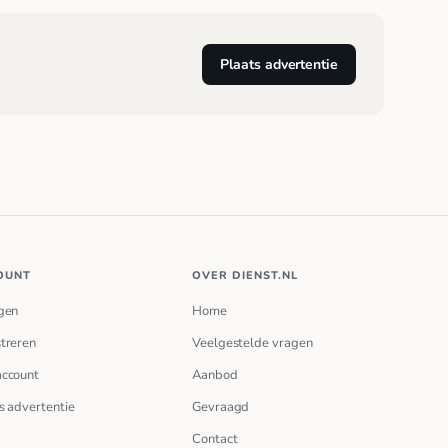
Plaats advertentie
OUNT
OVER DIENST.NL
gen
Home
treren
Veelgestelde vragen
account
Aanbod
s advertentie
Gevraagd
Contact