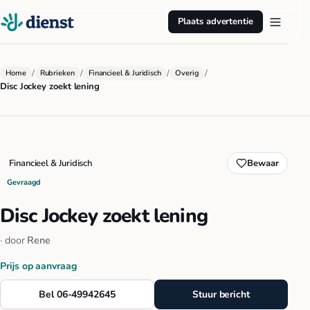
Plaats advertentie
/
/
/
/
Home
Rubrieken
Financieel & Juridisch
Overig
Disc Jockey zoekt lening
Financieel & Juridisch
Bewaar
Gevraagd
Disc Jockey zoekt lening
· door
Rene
Prijs op aanvraag
Bel 06-49942645
Stuur bericht