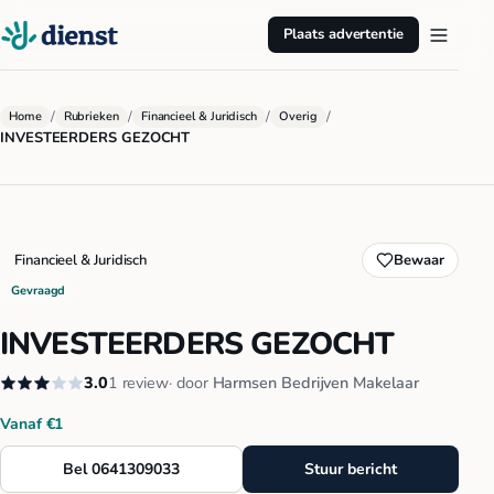
Plaats advertentie
/
/
/
/
Home
Rubrieken
Financieel & Juridisch
Overig
INVESTEERDERS GEZOCHT
Financieel & Juridisch
Bewaar
Gevraagd
INVESTEERDERS GEZOCHT
3.0
1 review
· door
Harmsen Bedrijven Makelaar
Vanaf €1
Bel 0641309033
Stuur bericht