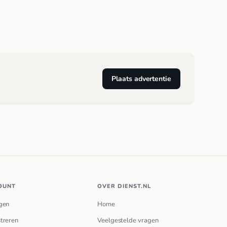
Plaats advertentie
OUNT
OVER DIENST.NL
gen
Home
treren
Veelgestelde vragen