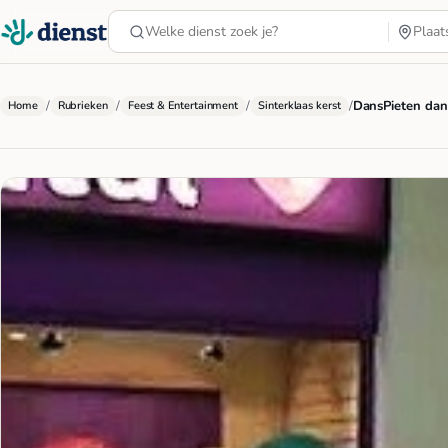
/
/
/
/
DansPieten dans
Home
Rubrieken
Feest & Entertainment
Sinterklaas kerst