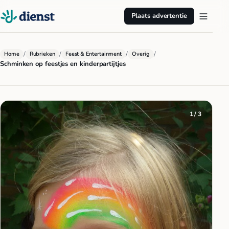
Plaats advertentie
/
/
/
/
Home
Rubrieken
Feest & Entertainment
Overig
Schminken op feestjes en kinderpartijtjes
1 / 3