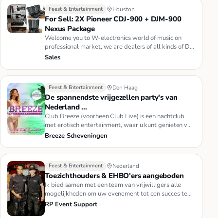
Feest & Entertainment
Houston
For Sell: 2X Pioneer CDJ-900 + DJM-900
Nexus Package
Welcome you to W-electronics world of music on
professional market, we are dealers of all kinds of Dj
Equipment Such as …
Sales
Feest & Entertainment
Den Haag
De spannendste vrijgezellen party's van
Nederland ...
Club Breeze (voorheen Club Live) is een nachtclub
met erotisch entertainment, waar u kunt genieten van
spectaculaire paa…
Breeze Scheveningen
Feest & Entertainment
Nederland
Toezichthouders & EHBO'ers aangeboden
Ik bied samen met een team van vrijwilligers alle
mogelijkheden om uw evenement tot een succes te
brengen. Van EHBO tot …
RP Event Support