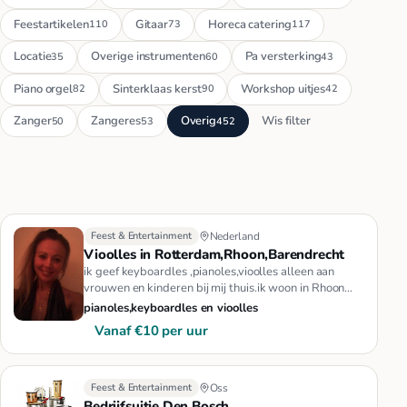
Feestartikelen
Gitaar
Horeca catering
110
73
117
Locatie
Overige instrumenten
Pa versterking
35
60
43
Piano orgel
Sinterklaas kerst
Workshop uitjes
82
90
42
Zanger
Zangeres
Overig
Wis filter
50
53
452
Feest & Entertainment
Nederland
Vioolles in Rotterdam,Rhoon,Barendrecht
ik geef keyboardles ,pianoles,vioolles alleen aan
vrouwen en kinderen bij mij thuis.ik woon in Rhoon
(Portland).het kost…
pianoles,keyboardles en vioolles
Vanaf €10 per uur
Feest & Entertainment
Oss
Bedrijfsuitje Den Bosch