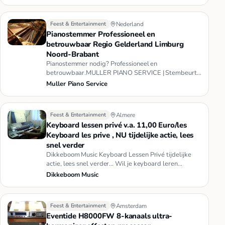
Feest & Entertainment
Nederland
Pianostemmer Professioneel en
betrouwbaar Regio Gelderland Limburg
Noord-Brabant
Pianostemmer nodig? Professioneel en
betrouwbaar.MULLER PIANO SERVICE | Stembeurt |
Onderhoud | Advies | Occasions | Con…
Muller Piano Service
Feest & Entertainment
Almere
Keyboard lessen privé v.a. 11,00 Euro/les
Keyboard les prive , NU tijdelijke actie, lees
snel verder
Dikkeboom Music Keyboard Lessen Privé tijdelijke
actie, lees snel verder… Wil je keyboard leren
bespelen? Dat kan... Het…
Dikkeboom Music
Feest & Entertainment
Amsterdam
Eventide H8000FW 8-kanaals ultra-