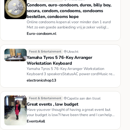
Condoom, euro-condoom, durex, billy boy,
secura, condom, condooms, condooms
bestellen, condooms kope
Online condooms kopen al voor minder dan 1 euro!
Met zo een goede aanbieding vrij je zeker veilig!
Alleen bij euro-condo…
Euro-condoom.nl
Feest & Entertainment
Utrecht
Yamaha Tyros 5 76-Key Arranger
Workstation Keyboard
Yamaha Tyros 5 76-Key Arranger Workstation
Keyboard 3 speakersStatusAC power cordMusic rest
and bracketsCD-ROMOwner's Ma…
electronicshop13
Feest & Entertainment
Capelle aan den IJssel
Great events , low budget
Have you ever thought of having a great event but
your budget is low?I have been there and I can help
you enjoy your gre…
Events4all