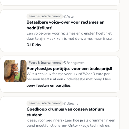
Feest & Entertainment
Asten
Betaalbare voice-over voor reclames en
bedrijfsfilms!
Een voice-over voor reclames en diensten hoeft niet
duur te zijn! Maak kennis met de warme, maar frisse
stem van Ricky B…
DJ Ricky
Feest & Entertainment
Bodegraven
Ponyfeestjes partijtjes voor een leuke prijs!!
Wilt u een leuk feestje voor u kind?Voor 3 euro per
persoon heeft u al een kinderfeestje met pony. Hierin
zit inbegrepen…
pony feesten en partijtjes
Feest & Entertainment
Utrecht
Goedkoop drumles van conservatorium
student
Ideaal voor beginners- Leer hoe je als drummer in een
band moet functioneren- Ontwikkel je techniek en