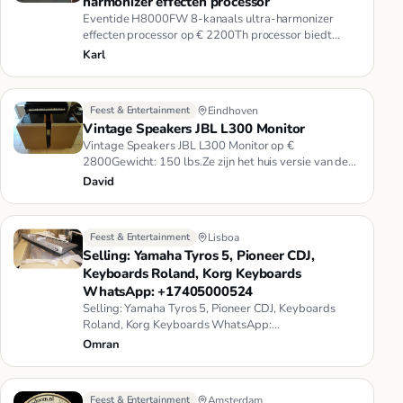
harmonizer effecten processor
Eventide H8000FW 8-kanaals ultra-harmonizer
effecten processor op € 2200Th processor biedt
hoogwaardige 24-bit audio pre…
Karl
Feest & Entertainment
Eindhoven
Vintage Speakers JBL L300 Monitor
Vintage Speakers JBL L300 Monitor op €
2800Gewicht: 150 lbs.Ze zijn het huis versie van de
klassieke 4333 studio monitor…
David
Feest & Entertainment
Lisboa
Selling: Yamaha Tyros 5, Pioneer CDJ,
Keyboards Roland, Korg Keyboards
WhatsApp: +17405000524
Selling: Yamaha Tyros 5, Pioneer CDJ, Keyboards
Roland, Korg Keyboards WhatsApp:
+17405000524We are Specializes in Sales…
Omran
Feest & Entertainment
Amsterdam