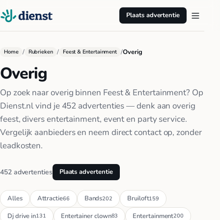
Plaats advertentie
/
/
/
Overig
Home
Rubrieken
Feest & Entertainment
Overig
Op zoek naar overig binnen Feest & Entertainment? Op
Dienst.nl vind je 452 advertenties — denk aan overig
feest, divers entertainment, event en party service.
Vergelijk aanbieders en neem direct contact op, zonder
leadkosten.
452 advertenties
Plaats advertentie
Alles
Attractie
Bands
Bruiloft
66
202
159
Dj drive in
Entertainer clown
Entertainment
131
83
200