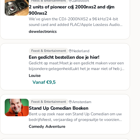
Feest & Entertainment
Zandvoort
2 units of pioneer cdj 2000nxs2 and djm
900nxs2
We’ve given the CDJ-2000NXS2 a 96 kHz/24-bit
sound card and added FLAC/Apple Lossless Audio
(ALAC) support – paving the …
dewelectronics
Feest & Entertainment
Nederland
Een gedicht bestellen doe je hier!
Gedicht op maat:Moet je een gedicht maken voor een
bijzondere gelegenheidLukt het je maar niet of heb je
eenvoudigweg di…
Louise
Vanaf €9,5
Feest & Entertainment
Amsterdam
Stand Up Comedian Boeken
Bent u op zoek naar een Stand Up Comedian om uw
bedrijfsfeest, verjaardag of groepsuitje te voorzien
van de nodige humor…
Comedy Adventure