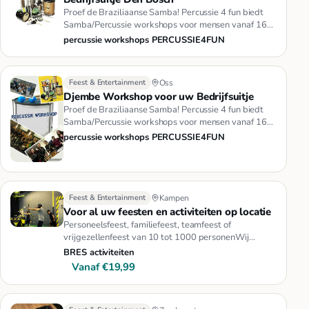
Proef de Braziliaanse Samba! Percussie 4 fun biedt
Samba/Percussie workshops voor mensen vanaf 16
jaar en in groepsgroot…
percussie workshops PERCUSSIE4FUN
Feest & Entertainment
Oss
Djembe Workshop voor uw Bedrijfsuitje
Proef de Braziliaanse Samba! Percussie 4 fun biedt
Samba/Percussie workshops voor mensen vanaf 16
jaar en in groepsgroot…
percussie workshops PERCUSSIE4FUN
Feest & Entertainment
Kampen
Voor al uw feesten en activiteiten op locatie
Personeelsfeest, familiefeest, teamfeest of
vrijgezellenfeest van 10 tot 1000 personenWij
komen langs op locatie in Gron…
BRES activiteiten
Vanaf €19,99