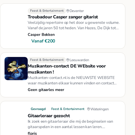
Feest & Entertainment
Deventer
Troubadour Casper zanger gitarist
Veelzijdig repertoire op het door u gewenste volume.
Vanaf de jaren 50 tot heden. Van Hazes, De Dijk tot
de Stones. Voor…
Casper Bekken
Vanaf €200
Feest & Entertainment
Leeuwarden
Muzikanten-contact DE WEbsite voor
muzikanten !
Muzikanten-contact.nl is de NIEUWSTE WEBSITE
waar muzikanten elkaar kunnen vinden en contact
met elkaar kunnen leggen.Mu…
Geen gitaarles meer
Gevraagd
Feest & Entertainment
Wateringen
Gitaarleraar gezocht
Ik zoek een gitaarleraar die mij de beginselen van
gitaarspelen in een aantal lessen kan leren.
Omgeving Den Haag.
floris