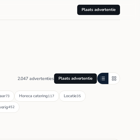
Plaats advertentie
2.047 advertenties
Plaats advertentie
aar
Horeca catering
Locatie
73
117
35
erig
452