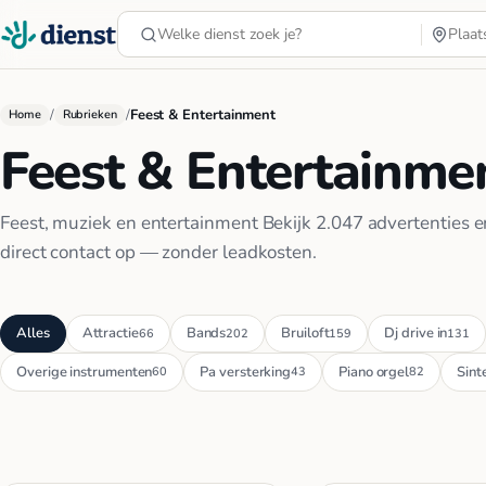
/
/
Feest & Entertainment
Home
Rubrieken
Feest & Entertainme
Feest, muziek en entertainment Bekijk 2.047 advertenties 
direct contact op — zonder leadkosten.
Alles
Attractie
Bands
Bruiloft
Dj drive in
66
202
159
131
Overige instrumenten
Pa versterking
Piano orgel
Sint
60
43
82