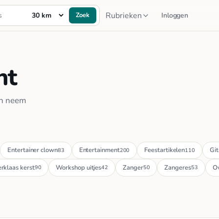
Rubrieken
Zoek
Inloggen
nt
en neem
Entertainer clown
Entertainment
Feestartikelen
Git
83
200
110
erklaas kerst
Workshop uitjes
Zanger
Zangeres
Ov
90
42
50
53