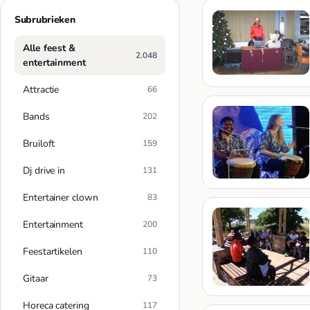
Subrubrieken
Alle feest &
2.048
entertainment
Attractie
66
Bands
202
Bruiloft
159
Dj drive in
131
Entertainer clown
83
Entertainment
200
Feestartikelen
110
Gitaar
73
Horeca catering
117