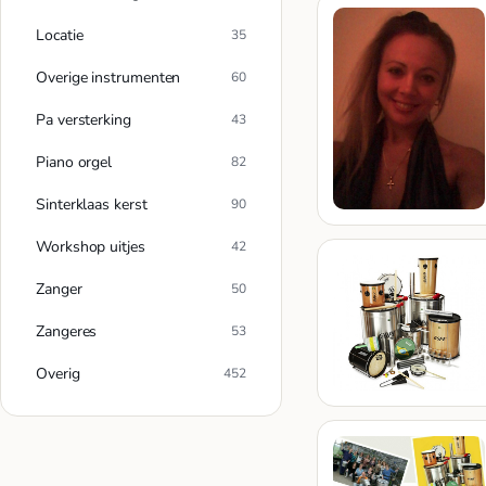
Locatie
35
Overige instrumenten
60
Pa versterking
43
Piano orgel
82
Sinterklaas kerst
90
Workshop uitjes
42
Zanger
50
Zangeres
53
Overig
452