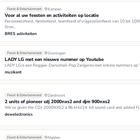
Feest & Entertainment
Kampen
Voor al uw feesten en activiteiten op locatie
Personeelsfeest, familiefeest, teamfeest of vrijgezellenfeest van 10 tot 10
Gron…
BRES activiteiten
Feest & Entertainment
Groningen
LADY LG met een nieuwe nummer op Youtube
LADY LG is een Reggae-Dancehall-Pop Zangeres met enkele nummers op Y
muzikant
Feest & Entertainment
Zandvoort
2 units of pioneer cdj 2000nxs2 and djm 900nxs2
We’ve given the CDJ-2000NXS2 a 96 kHz/24-bit sound card and added FLA
dewelectronics
Feest & Entertainment
Malden