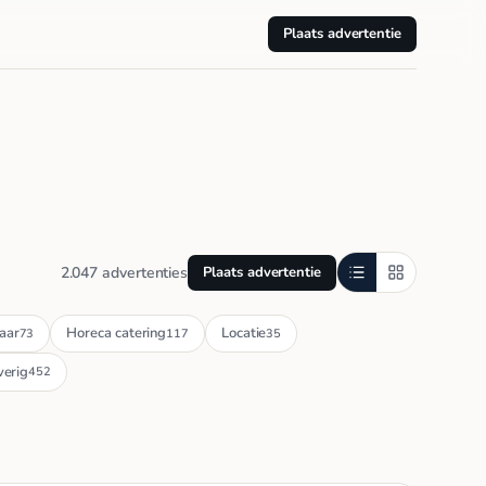
Plaats advertentie
2.047 advertenties
Plaats advertentie
aar
Horeca catering
Locatie
73
117
35
erig
452