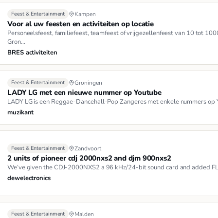
Feest & Entertainment
Kampen
Voor al uw feesten en activiteiten op locatie
Personeelsfeest, familiefeest, teamfeest of vrijgezellenfeest van 10 tot 10
Gron…
BRES activiteiten
Feest & Entertainment
Groningen
LADY LG met een nieuwe nummer op Youtube
LADY LG is een Reggae-Dancehall-Pop Zangeres met enkele nummers op Y
muzikant
Feest & Entertainment
Zandvoort
2 units of pioneer cdj 2000nxs2 and djm 900nxs2
We’ve given the CDJ-2000NXS2 a 96 kHz/24-bit sound card and added FLA
dewelectronics
Feest & Entertainment
Malden