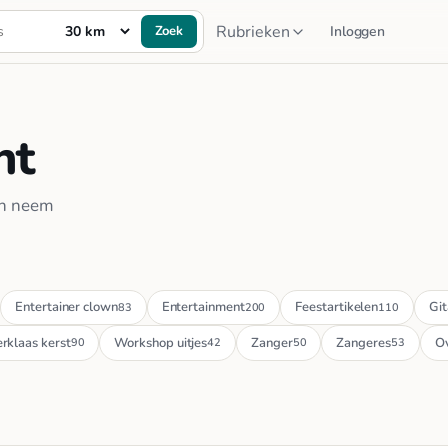
Rubrieken
Zoek
Inloggen
nt
en neem
Entertainer clown
Entertainment
Feestartikelen
Git
83
200
110
erklaas kerst
Workshop uitjes
Zanger
Zangeres
Ov
90
42
50
53