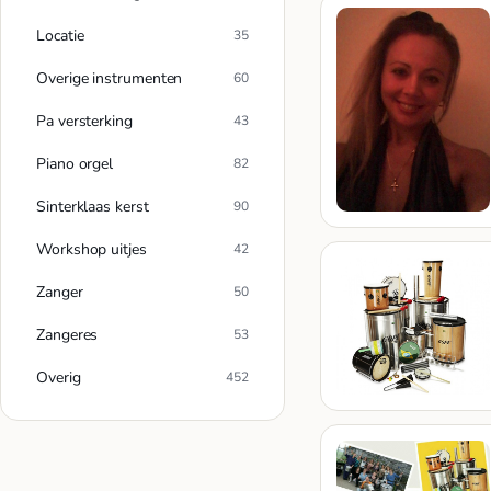
Locatie
35
Overige instrumenten
60
Pa versterking
43
Piano orgel
82
Sinterklaas kerst
90
Workshop uitjes
42
Zanger
50
Zangeres
53
Overig
452