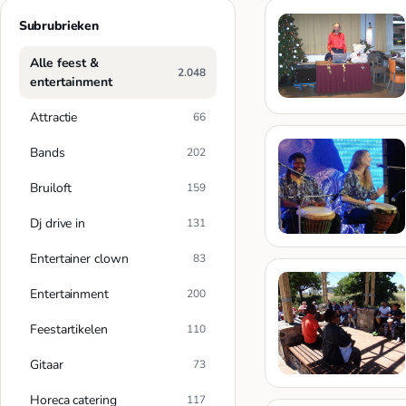
Subrubrieken
Alle feest &
2.048
entertainment
Attractie
66
Bands
202
Bruiloft
159
Dj drive in
131
Entertainer clown
83
Entertainment
200
Feestartikelen
110
Gitaar
73
Horeca catering
117