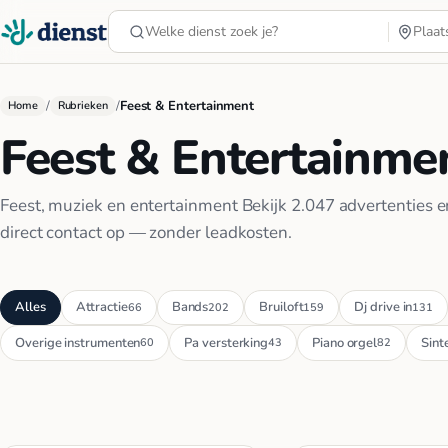
/
/
Feest & Entertainment
Home
Rubrieken
Feest & Entertainme
Feest, muziek en entertainment Bekijk 2.047 advertenties 
direct contact op — zonder leadkosten.
Alles
Attractie
Bands
Bruiloft
Dj drive in
66
202
159
131
Overige instrumenten
Pa versterking
Piano orgel
Sint
60
43
82