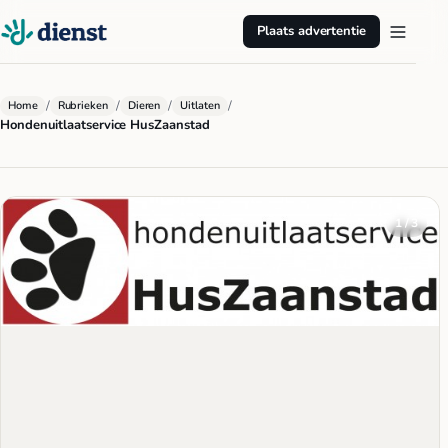
Plaats advertentie
/
/
/
/
Home
Rubrieken
Dieren
Uitlaten
Hondenuitlaatservice HusZaanstad
1 / 3