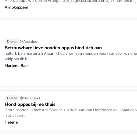
Al onze pups worden op vroege leeftijd gesocialiseerd en zijn kindvriendeli
Arnokoppem
Dieren
Apeldoorn
Betrouwbare lieve honden oppas bied zich aan
hallo ik ben marlena 39 jaar ik hou enorm van honden voorkeur voor windho
whippetsik b…
Marlena Baas
Dieren
Nederland
Hond oppas bij me thuis
Grote honden liefhebster !Woont u in de buurt van Hoofddorp en u gaat e
niet alleen …
Helene