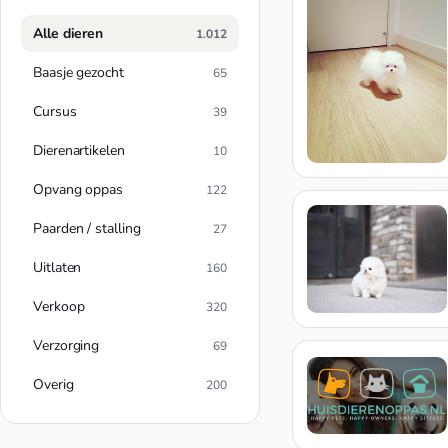
Alle dieren
1.012
Baasje gezocht
65
Cursus
39
Dierenartikelen
10
Opvang oppas
122
Paarden / stalling
27
Uitlaten
160
Verkoop
320
Verzorging
69
Overig
200