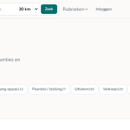
Rubrieken
Zoek
Inloggen
tenties en
ang oppas
Paarden / stalling
Uitlaten
Verkoop
122
27
160
320