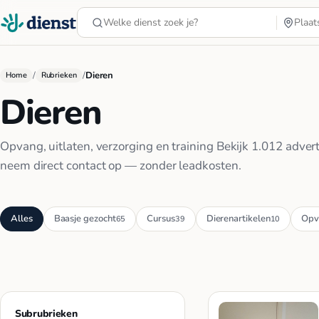
/
/
Dieren
Home
Rubrieken
Dieren
Opvang, uitlaten, verzorging en training Bekijk 1.012 adver
neem direct contact op — zonder leadkosten.
Alles
Baasje gezocht
Cursus
Dierenartikelen
Opv
65
39
10
Subrubrieken