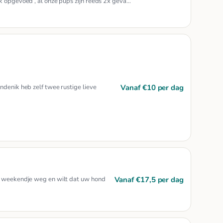
jk opgevoed , al onze pups zijn reeds 2x geva…
Vanaf €10 per dag
ndenik heb zelf twee rustige lieve
Vanaf €17,5 per dag
en weekendje weg en wilt dat uw hond