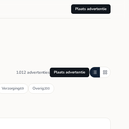
Plaats advertentie
1.012 advertenties
Plaats advertentie
Verzorging
Overig
69
200