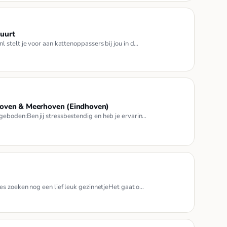
buurt
stelt je voor aan kattenoppassers bij jou in d…
dhoven & Meerhoven (Eindhoven)
eboden:Ben jij stressbestendig en heb je ervarin…
s zoeken nog een lief leuk gezinnetjeHet gaat o…