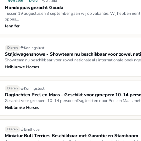
Gevraagd
Dieren
Gouda
Hondoppas gezocht Gouda
Tussen 19 augustus en 3 september gaan wij op vakantie. Wij hebben een li
oppas…
Jennifer
Dieren
Koningslust
Strijdwagenshows - Showteam nu beschikbaar voor zowel natio
Showteam nu beschikbaar voor zowel nationale als internationale boekinge
Heiblumke Horses
Dieren
Koningslust
Dagtochten Peel en Maas - Geschikt voor groepen: 10-14 pers
Geschikt voor groepen: 10-14 personenDagtochten door Peel en Maas me
Heiblumke Horses
Dieren
Eindhoven
Miniatur Bull Terriers Beschikbaar met Garantie en Stamboom