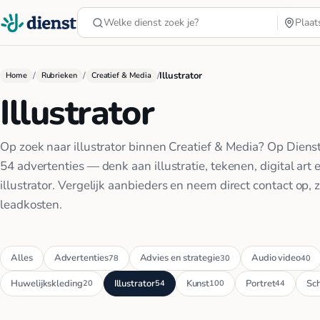
/
/
/
Illustrator
Home
Rubrieken
Creatief & Media
Illustrator
Op zoek naar illustrator binnen Creatief & Media? Op Dienst.
54 advertenties — denk aan illustratie, tekenen, digital art 
illustrator. Vergelijk aanbieders en neem direct contact op, 
leadkosten.
Alles
Advertenties
Advies en strategie
Audio video
78
30
40
Huwelijkskleding
Illustrator
Kunst
Portret
Sch
20
54
100
44