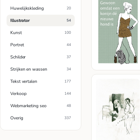
Huwelijkskleding
20
Illustrator
54
Kunst
100
Portret
44
Schilder
37
Strijken en wassen
34
Tekst vertalen
177
Verkoop
144
Webmarketing seo
48
Overig
337