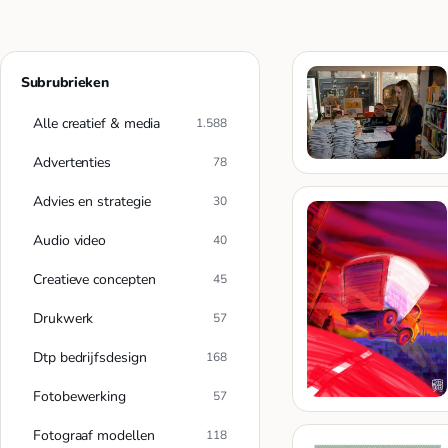
Subrubrieken
Alle creatief & media
1.588
Advertenties
78
Advies en strategie
30
Audio video
40
Creatieve concepten
45
Drukwerk
57
Dtp bedrijfsdesign
168
Fotobewerking
57
Fotograaf modellen
118