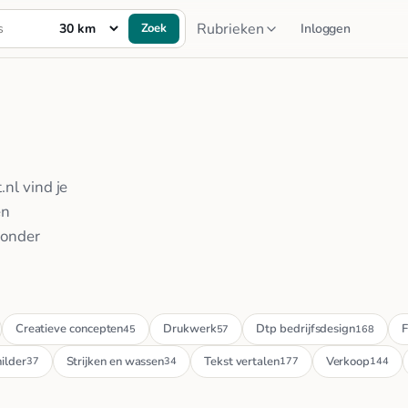
Rubrieken
Zoek
Inloggen
nl vind je
en
zonder
Creatieve concepten
Drukwerk
Dtp bedrijfsdesign
F
45
57
168
ilder
Strijken en wassen
Tekst vertalen
Verkoop
37
34
177
144