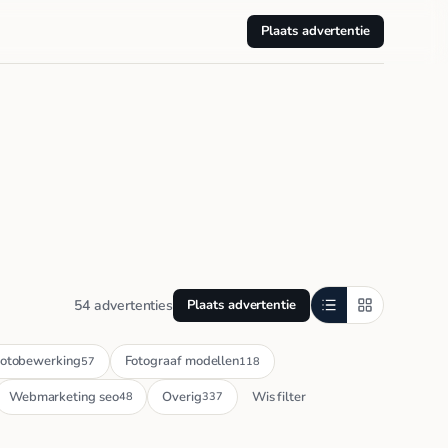
Plaats advertentie
54 advertenties
Plaats advertentie
otobewerking
Fotograaf modellen
57
118
Webmarketing seo
Overig
Wis filter
48
337