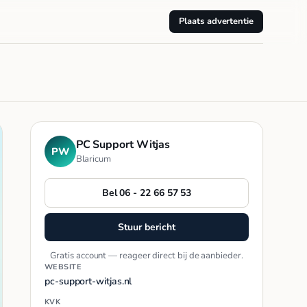
Plaats advertentie
PC Support Witjas
PW
Blaricum
Bel 06 - 22 66 57 53
Stuur bericht
Gratis account — reageer direct bij de aanbieder.
WEBSITE
pc-support-witjas.nl
KVK