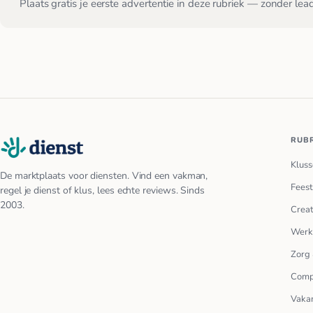
Plaats gratis je eerste advertentie in deze rubriek — zonder lea
RUB
Kluss
De marktplaats voor diensten. Vind een vakman,
Feest
regel je dienst of klus, lees echte reviews. Sinds
2003.
Creat
Werk
Zorg 
Comp
Vakan