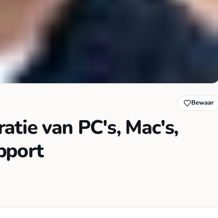
Bewaar
tie van PC's, Mac's,
pport