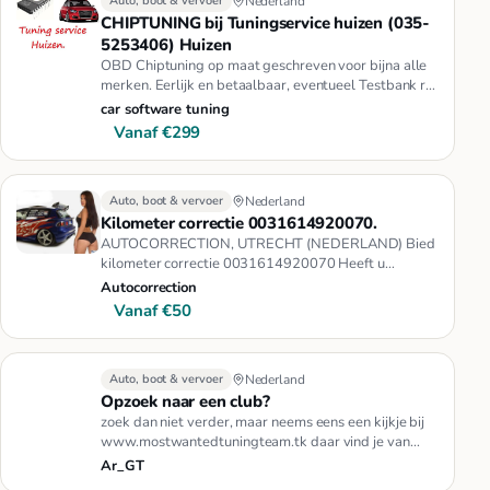
Auto, boot & vervoer
Nederland
CHIPTUNING bij Tuningservice huizen (035-
5253406) Huizen
OBD Chiptuning op maat geschreven voor bijna alle
merken. Eerlijk en betaalbaar, eventueel Testbank rit
mogelijk in 1 va…
car software tuning
Vanaf €299
Auto, boot & vervoer
Nederland
Kilometer correctie 0031614920070.
AUTOCORRECTION, UTRECHT (NEDERLAND) Bied
kilometer correctie 0031614920070 Heeft u
problemen, met uw kilometerstand. Dat…
Autocorrection
Vanaf €50
Auto, boot & vervoer
Nederland
Opzoek naar een club?
zoek dan niet verder, maar neems eens een kijkje bij
www.mostwantedtuningteam.tk daar vind je van
alles wat, motorische …
Ar_GT