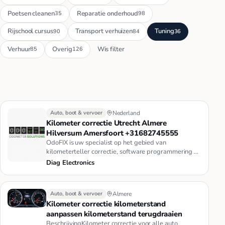
Poetsen cleanen
Reparatie onderhoud
35
98
Rijschool cursus
Transport verhuizen
Tuning
90
84
36
Verhuur
Overig
Wis filter
85
126
Auto, boot & vervoer
Nederland
Kilometer correctie Utrecht Almere
Hilversum Amersfoort +31682745555
OdoFIX is uw specialist op het gebied van
kilometerteller correctie, software programmering en
teller reparatie.Redenen …
Diag Electronics
Auto, boot & vervoer
Almere
Kilometer correctie kilometerstand
aanpassen kilometerstand terugdraaien
BeschrijvingKilometer correctie voor alle auto