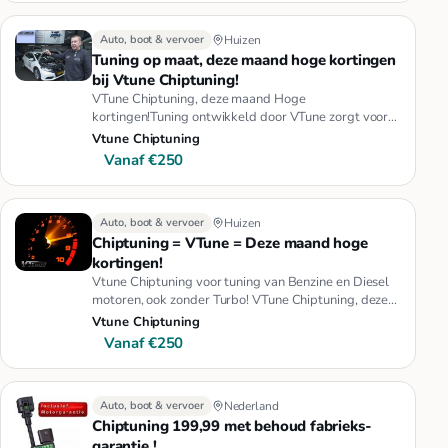
Auto, boot & vervoer
Huizen
Tuning op maat, deze maand hoge kortingen
bij Vtune Chiptuning!
VTune Chiptuning, deze maand Hoge
kortingen!Tuning ontwikkeld door VTune zorgt voor
de best mogelijke rijprestaties!Vtun…
Vtune Chiptuning
Vanaf €250
Auto, boot & vervoer
Huizen
Chiptuning = VTune = Deze maand hoge
kortingen!
Vtune Chiptuning voor tuning van Benzine en Diesel
motoren, ook zonder Turbo! VTune Chiptuning, deze
maand Hoge kortinge…
Vtune Chiptuning
Vanaf €250
Auto, boot & vervoer
Nederland
Chiptuning 199,99 met behoud fabrieks-
garantie !