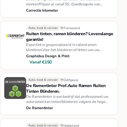
merken!Prijzen al vanaf 35,-Goedkoopste van
Nederland24/7 beschikbaar kil…
Correctie kilometer
Auto, boot & vervoer
Purmerend
Ruiten tinten, ramen blinderen? Levenslange
garantie!
Expertint is gespecialiseerd in ruiten/ramen
blinderen.Voor het blinderen of tinten van uw
autoruiten bent u bij Experti…
Graphidea Design & Print
Vanaf €150
Auto, boot & vervoer
Delfgauw
De Ramentinter Prof.Auto Ramen Ruiten
Tinten Blinderen.
De Ramentinter is een bedrijf dat professioneel uw
autoramen kan tinten/blinderen volgens de hoge
kwaliteitseisen. Wij w…
De Ramentinter
Auto, boot & vervoer
Nederland