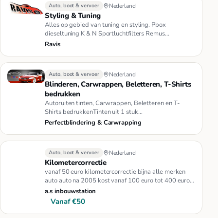
Auto, boot & vervoer
Nederland
Styling & Tuning
Alles op gebied van tuning en styling. Pbox
dieseltuning K & N Sportluchtfilters Remus
sportuitlaten Toyo banden NOS sys…
Ravis
Auto, boot & vervoer
Nederland
Blinderen, Carwrappen, Beletteren, T-Shirts
bedrukken
Autoruiten tinten, Carwrappen, Beletteren en T-
Shirts bedrukkenTinten uit 1 stuk
foliePerfectblindering & Carwrappen is …
Perfectblindering & Carwrapping
Auto, boot & vervoer
Nederland
Kilometercorrectie
vanaf 50 euro kilometercorrectie bijna alle merken
auto auto na 2005 kost vanaf 100 euro tot 400 euro
auto 2008 kost van…
a.s inbouwstation
Vanaf €50