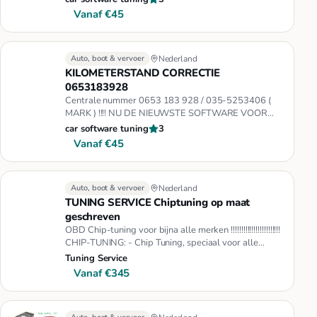
Vanaf €45
Auto, boot & vervoer
Nederland
KILOMETERSTAND CORRECTIE
0653183928
Centrale nummer 0653 183 928 / 035-5253406 (
MARK ) !!!! NU DE NIEUWSTE SOFTWARE VOOR
AUTO'S TOT 2008 !!!! WAAROM CAR SO…
car software tuning
3
Vanaf €45
Auto, boot & vervoer
Nederland
TUNING SERVICE Chiptuning op maat
geschreven
OBD Chip-tuning voor bijna alle merken !!!!!!!!!!!!!!!!!!!!!!!!
CHIP-TUNING: - Chip Tuning, speciaal voor alle
BEZINE en…
Tuning Service
Vanaf €345