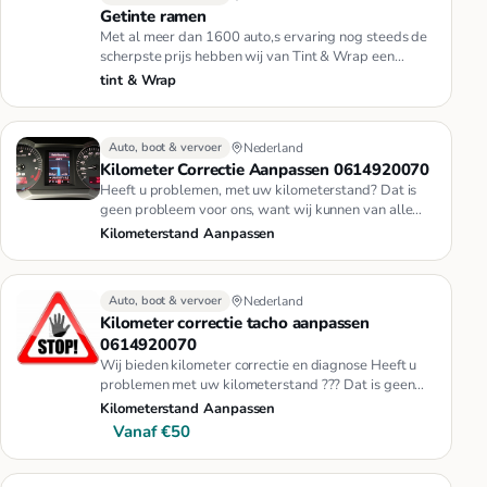
Getinte ramen
Met al meer dan 1600 auto,s ervaring nog steeds de
scherpste prijs hebben wij van Tint & Wrap een
bekende en vertrouwde …
tint & Wrap
Auto, boot & vervoer
Nederland
Kilometer Correctie Aanpassen 0614920070
Heeft u problemen, met uw kilometerstand? Dat is
geen probleem voor ons, want wij kunnen van alle
merken* Auto's, * Moto…
Kilometerstand Aanpassen
Auto, boot & vervoer
Nederland
Kilometer correctie tacho aanpassen
0614920070
Wij bieden kilometer correctie en diagnose Heeft u
problemen met uw kilometerstand ??? Dat is geen
probleem voor ons, wa…
Kilometerstand Aanpassen
Vanaf €50