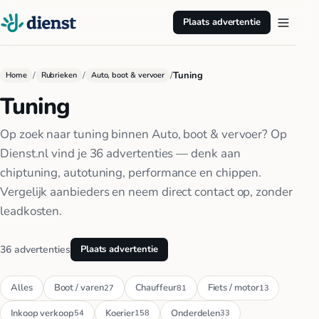
Plaats advertentie
/
/
/
Tuning
Home
Rubrieken
Auto, boot & vervoer
Tuning
Op zoek naar tuning binnen Auto, boot & vervoer? Op
Dienst.nl vind je 36 advertenties — denk aan
chiptuning, autotuning, performance en chippen.
Vergelijk aanbieders en neem direct contact op, zonder
leadkosten.
36 advertenties
Plaats advertentie
Alles
Boot / varen
Chauffeur
Fiets / motor
27
81
13
Inkoop verkoop
Koerier
Onderdelen
54
158
33