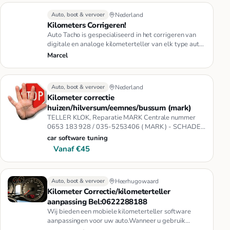
Auto, boot & vervoer
Nederland
Kilometers Corrigeren!
Auto Tacho is gespecialiseerd in het corrigeren van
digitale en analoge kilometerteller van elk type auto.
Het corrigere…
Marcel
Auto, boot & vervoer
Nederland
Kilometer correctie
huizen/hilversum/eemnes/bussum (mark)
TELLER KLOK, Reparatie MARK Centrale nummer
0653 183 928 / 035-5253406 ( MARK ) - SCHADE
aan kilometer teller of softwar…
car software tuning
Vanaf €45
Auto, boot & vervoer
Heerhugowaard
Kilometer Correctie/kilometerteller
aanpassing Bel:0622288188
Wij bieden een mobiele kilometerteller software
aanpassingen voor uw auto.Wanneer u gebruik
maken van onze diensten uw k…