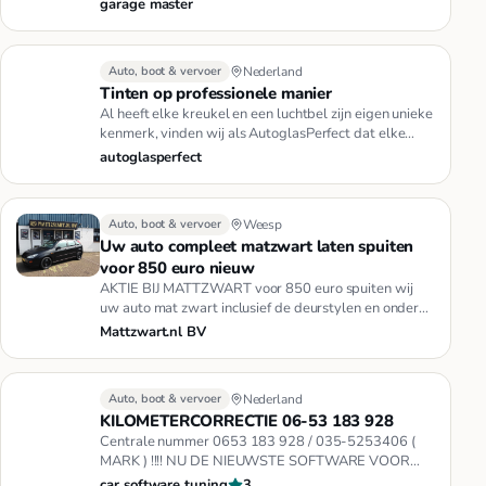
garage master
Auto, boot & vervoer
Nederland
Tinten op professionele manier
Al heeft elke kreukel en een luchtbel zijn eigen unieke
kenmerk, vinden wij als AutoglasPerfect dat elke
auto het beste …
autoglasperfect
Auto, boot & vervoer
Weesp
Uw auto compleet matzwart laten spuiten
voor 850 euro nieuw
AKTIE BIJ MATTZWART voor 850 euro spuiten wij
uw auto mat zwart inclusief de deurstylen en onder
de motorkap ALS DE AUTO…
Mattzwart.nl BV
Auto, boot & vervoer
Nederland
KILOMETERCORRECTIE 06-53 183 928
Centrale nummer 0653 183 928 / 035-5253406 (
MARK ) !!!! NU DE NIEUWSTE SOFTWARE VOOR
AUTO'S TOT 2008 !!!! WAAROM CAR SO…
car software tuning
3