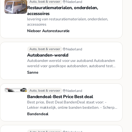
Auto, boot & vervoer
Nederland
Restauratiematerialen, onderdelen,
accessoires
levering van restauratiematerialen, onderdelen,
accessoires
Nieboer Autorestauratie
Auto, boot & vervoer
Nederland
Autobanden-wereld
Autobanden wereld voor uw autoband Autobanden
wereld voor goedkope autobanden, autoband test
resultaten. Autobanden were…
Sanne
Auto, boot & vervoer
Nederland
Bandendeal-Best Price Best deal
Best price, Best Deal BandenDeal staat voor: -
Lekker makkelijk, online banden bestellen. - Scherp
geprijsde autobanden …
Bandendeal