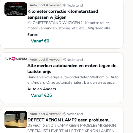
Auto, boot & vervoer
Nederland
Kilometer correctie kilometerstand
aanpassen wijzigen
KILOMETERSTAND WIJZIGEN ? . Kapotte teller,
motor vervangen, storing, etc, etc. . Wij doen alle
tellers, zowel digitaal …
Eurox
Vanaf €0
Auto, boot & vervoer
Nederland
Alle merken autobanden en maten tegen de
laatste prijs
Banden en overige auto-onderdelen Welkom bij Auto
en Anders. Onze automaterialen, banden en al onze
overige producten en…
Auto en Anders
Vanaf €25
Auto, boot & vervoer
Nederland
DEFECT XENON LAMP? geen probleem....
DEFECT XENON LAMP. GEEN PROBLEEM! XENON
SPECIALIST LEVERT ALLE TYPE XENON LAMPEN