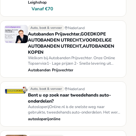
catologuswaarde in Nederl…
Leighshop
Vanaf €70
Auto, boot & vervoer
Nederland
Autobanden Prijsvechter,GOEDKOPE
AUTOBANDEN UTRECHT,VOORDELIGE
AUTOBANDEN UTRECHT,AUTOBANDEN
KOPEN
Welkom bij Autobanden Prijsvechter. Onze Online
Topservice1- Lage prijzen 2- Snelle levering uit
voorraad, levertijd 1 a…
Autobanden Prijsvechter
Auto, boot & vervoer
Nederland
Bent u op zoek naar tweedehands auto-
onderdelen?
AutosloperijOnline.nl is de snelste weg naar
gebruikte, tweedehands auto-onderdelen. Het werkt
heel simpel, het verplich…
autosloperijonline