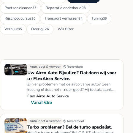
Poetsen cleanen
Reparatie onderhoud
35
98
Rijschool cursus
Transport verhuizen
Tuning
90
84
36
Verhuur
Overig
Wis filter
85
126
Auto, boot & vervoer
Rotterdam
Uw Airco Auto Bijvullen? Dat doen wij voor
u : FlexAirco Service.
Zijn er problemen met de airco van je auto? Geen
koeling of doet het minder goed? Hij is stuk, stank
geur of koelt slech…
Flex Airco Auto Service
Vanaf €65
Auto, boot & vervoer
Amersfoort
Turbo problemen? Bel de turbo specialist.
Heeft u turbo problemen?Bel C & E Turbochargers