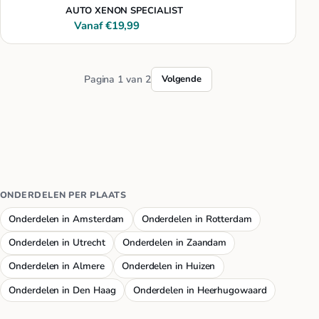
H1, H3, H4, H7, H8, H9, H11, Hb1, Hb2, …
AUTO XENON SPECIALIST
Vanaf €19,99
Pagina 1 van 2
Volgende
ONDERDELEN PER PLAATS
Onderdelen in Amsterdam
Onderdelen in Rotterdam
Onderdelen in Utrecht
Onderdelen in Zaandam
Onderdelen in Almere
Onderdelen in Huizen
Onderdelen in Den Haag
Onderdelen in Heerhugowaard