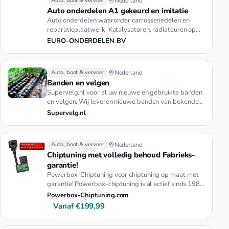
Auto, boot & vervoer
Nederland
Auto onderdelen A1 gekeurd en imitatie
Auto onderdelen waaronder carrosseriedelen en
reparatieplaatwerk. Katalysatoren, radiateuren op
aanvraag.
EURO-ONDERDELEN BV
Auto, boot & vervoer
Nederland
Banden en velgen
Supervelg.nl voor al uw nieuwe en gebruikte banden
en velgen. Wij leveren nieuwe banden van bekende
merken. Ook leveren …
Supervelg.nl
Auto, boot & vervoer
Nederland
Chiptuning met volledig behoud Fabrieks-
garantie!
Powerbox-Chiptuning voor chiptuning op maat met
garantie! Powerbox-chiptuning is al actief sinds 1989
met tuning. Wij we…
Powerbox-Chiptuning.com
Vanaf €199,99