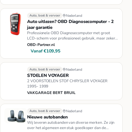
Auto, boot & vervoer
Nederland
Auto uitlezen? OBD Diagnosecomputer - 2
jaar garantie
Professionele OBD Diagnosecomputer met groot
LCD-scherm voor professioneel gebruik, maar zeker
ook de gemiddelde auto-ei…
OBD-Partner.nl
Vanaf €109,95
Auto, boot & vervoer
Nederland
STOELEN VOYAGER
2 VOORSTOELEN STOF CHRYSLER VOYAGER
1995- 1999
VAKGARAGE BERT BRUIL
Auto, boot & vervoer
Nederland
Nieuwe autobanden
Wij leveren autobanden van diverse merken. Ze zijn
over het algemeen een stuk goedkoper dan de