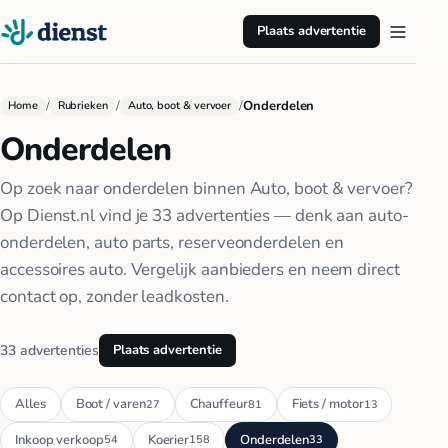
Plaats advertentie
/
/
/
Onderdelen
Home
Rubrieken
Auto, boot & vervoer
Onderdelen
Op zoek naar onderdelen binnen Auto, boot & vervoer?
Op Dienst.nl vind je 33 advertenties — denk aan auto-
onderdelen, auto parts, reserveonderdelen en
accessoires auto. Vergelijk aanbieders en neem direct
contact op, zonder leadkosten.
33 advertenties
Plaats advertentie
Alles
Boot / varen
Chauffeur
Fiets / motor
27
81
13
Inkoop verkoop
Koerier
Onderdelen
54
158
33