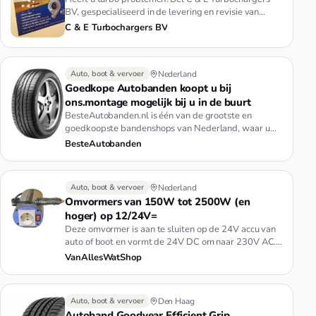
BV, gespecialiseerd in de levering en revisie van
turbo's sinds 1985 voo…
C & E Turbochargers BV
Auto, boot & vervoer
Nederland
Goedkope Autobanden koopt u bij
ons.montage mogelijk bij u in de buurt
BesteAutobanden.nl is één van de grootste en
goedkoopste bandenshops van Nederland, waar u
tegen zeer scherpe prijzen uw…
BesteAutobanden
Auto, boot & vervoer
Nederland
Omvormers van 150W tot 2500W (en
hoger) op 12/24V=
Deze omvormer is aan te sluiten op de 24V accu van
auto of boot en vormt de 24V DC om naar 230V AC.
Op deze manier is ov…
VanAllesWatShop
Auto, boot & vervoer
Den Haag
Autoband Goodyear Efficient Grip