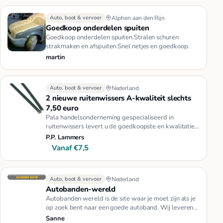
Auto, boot & vervoer
Alphen aan den Rijn
Goedkoop onderdelen spuiten
Goedkoop onderdelen spuiten.Stralen schuren
strakmaken en afspuiten.Snel netjes en goedkoop.
martin
Auto, boot & vervoer
Nederland
2 nieuwe ruitenwissers A-kwaliteit slechts
7,50 euro
Pala handelsonderneming gespecialiseerd in
ruitenwissers levert u de goedkoopste en kwalitatief
beste ruitenwissers voor…
P.P. Lammers
Vanaf €7,5
Auto, boot & vervoer
Nederland
Autobanden-wereld
Autobanden wereld is de site waar je moet zijn als je
op zoek bent naar een goede autoband. Wij leveren
natuurlijk zowel…
Sanne