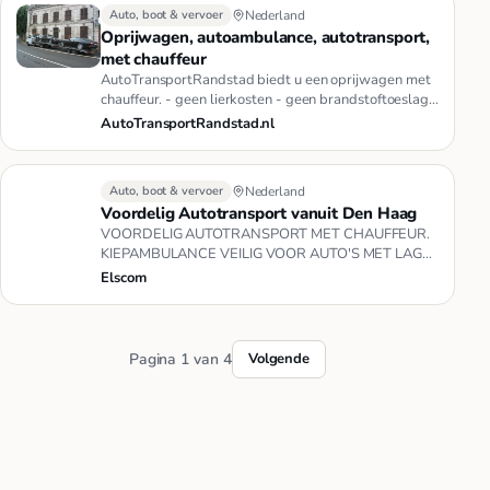
Auto, boot & vervoer
Nederland
Oprijwagen, autoambulance, autotransport,
met chauffeur
AutoTransportRandstad biedt u een oprijwagen met
chauffeur. - geen lierkosten - geen brandstoftoeslag -
geen avondtarief…
AutoTransportRandstad.nl
Auto, boot & vervoer
Nederland
Voordelig Autotransport vanuit Den Haag
VOORDELIG AUTOTRANSPORT MET CHAUFFEUR.
KIEPAMBULANCE VEILIG VOOR AUTO'S MET LAGE
SPOILERS. BEREKENING AANTAL KM : DEN HA…
Elscom
Pagina 1 van 4
Volgende