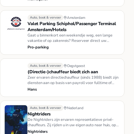
Auto, boot & vervoer
Amsterdam
Valet Parking Schiphol/Passenger Terminal
Amsterdam/Hotels
Gaat u binnenkort een weekendje weg, een lange
vakantie of op zakenreis? Reserveer direct uw
parkeerplaats bij Pro-parki…
Pro-parking
Auto, boot & vervoer
Oegstgeest
(Directie-)chauffeur biedt zich aan
Zeer ervaren directiechauffeur (sinds 1988) biedt zijn
diensten aan op basis van payroll voor fulltime of
parttime. Uite…
Hans
Auto, boot & vervoer
Nederland
Nightriders
De Nightriders zijn ervaren representatieve privé-
chauffeurs. Zij rijden u in uw eigen auto naar huis, op
momenten dat u…
Nightriders