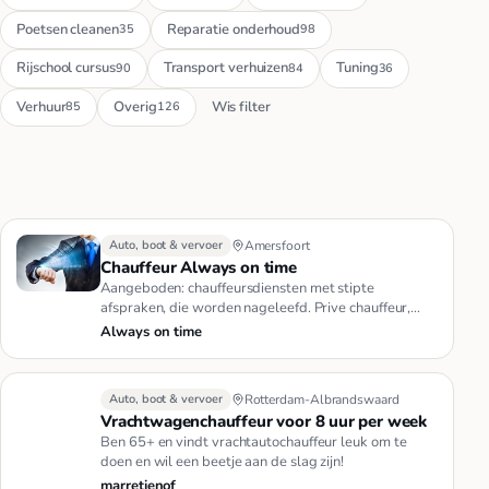
Poetsen cleanen
Reparatie onderhoud
35
98
Rijschool cursus
Transport verhuizen
Tuning
90
84
36
Verhuur
Overig
Wis filter
85
126
Auto, boot & vervoer
Amersfoort
Chauffeur Always on time
Aangeboden: chauffeursdiensten met stipte
afspraken, die worden nageleefd. Prive chauffeur,
tijdelijke koeriersdiensten.…
Always on time
Auto, boot & vervoer
Rotterdam-Albrandswaard
Vrachtwagenchauffeur voor 8 uur per week
Ben 65+ en vindt vrachtautochauffeur leuk om te
doen en wil een beetje aan de slag zijn!
marretjenof