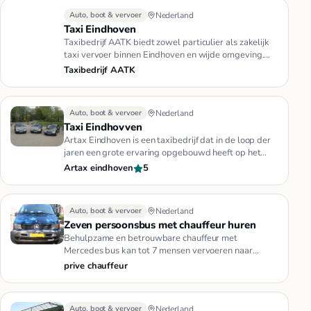
Auto, boot & vervoer
Nederland
Taxi Eindhoven
Taxibedrijf AATK biedt zowel particulier als zakelijk
taxi vervoer binnen Eindhoven en wijde omgeving.
Ook luchthaven ve…
Taxibedrijf AATK
Auto, boot & vervoer
Nederland
Taxi Eindhovven
Artax Eindhoven is een taxibedrijf dat in de loop der
jaren een grote ervaring opgebouwd heeft op het
gebied van persone…
Artax eindhoven
5
Auto, boot & vervoer
Nederland
Zeven persoonsbus met chauffeur huren
Behulpzame en betrouwbare chauffeur met
Mercedes bus kan tot 7 mensen vervoeren naar
overal ( binnen europa). 24 uur per…
prive chauffeur
Auto, boot & vervoer
Nederland