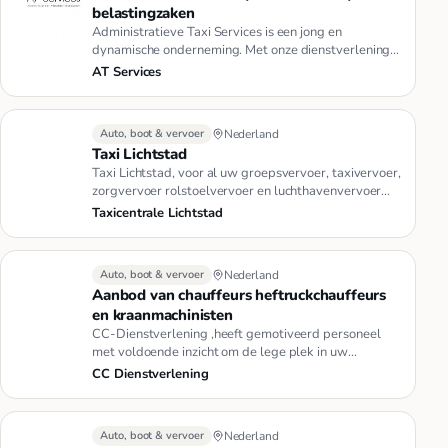
belastingzaken
Administratieve Taxi Services is een jong en
dynamische onderneming. Met onze dienstverlening
concentreren wij ons op on…
AT Services
Auto, boot & vervoer
Nederland
Taxi Lichtstad
Taxi Lichtstad, voor al uw groepsvervoer, taxivervoer,
zorgvervoer rolstoelvervoer en luchthavenvervoer
door heel Europa…
Taxicentrale Lichtstad
Auto, boot & vervoer
Nederland
Aanbod van chauffeurs heftruckchauffeurs
en kraanmachinisten
CC-Dienstverlening ,heeft gemotiveerd personeel
met voldoende inzicht om de lege plek in uw
organisatie op te vullen. Ch…
CC Dienstverlening
Auto, boot & vervoer
Nederland