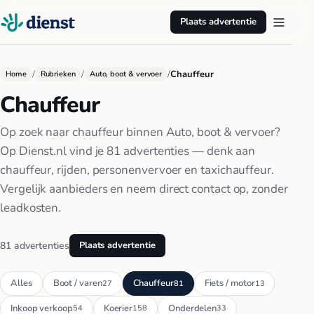
Plaats advertentie
/
/
/
Chauffeur
Home
Rubrieken
Auto, boot & vervoer
Chauffeur
Op zoek naar chauffeur binnen Auto, boot & vervoer?
Op Dienst.nl vind je 81 advertenties — denk aan
chauffeur, rijden, personenvervoer en taxichauffeur.
Vergelijk aanbieders en neem direct contact op, zonder
leadkosten.
81 advertenties
Plaats advertentie
Alles
Boot / varen
Chauffeur
Fiets / motor
27
81
13
Inkoop verkoop
Koerier
Onderdelen
54
158
33