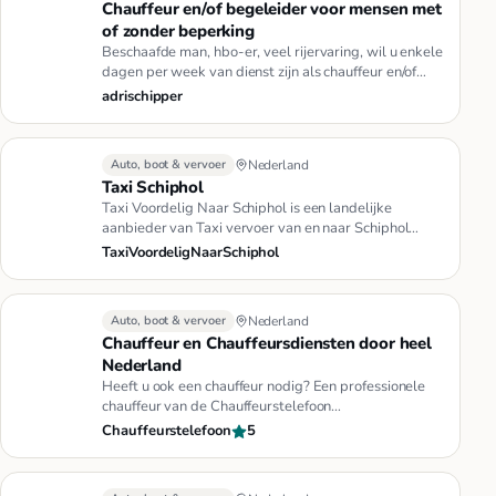
Chauffeur en/of begeleider voor mensen met
of zonder beperking
Beschaafde man, hbo-er, veel rijervaring, wil u enkele
dagen per week van dienst zijn als chauffeur en/of
begeleider. Di…
adrischipper
Auto, boot & vervoer
Nederland
Taxi Schiphol
Taxi Voordelig Naar Schiphol is een landelijke
aanbieder van Taxi vervoer van en naar Schiphol
Airport Amsterdam.De prij…
TaxiVoordeligNaarSchiphol
Auto, boot & vervoer
Nederland
Chauffeur en Chauffeursdiensten door heel
Nederland
Heeft u ook een chauffeur nodig? Een professionele
chauffeur van de Chauffeurstelefoon
Chauffeursdiensten brengt u in uw…
Chauffeurstelefoon
5