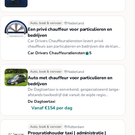
Auto, boot & vervoer
Nederland
Een privé chauffeur voor particulieren en
bedrijven
Car Drivers Chauffeursdiensten levert privé
chauffeurs aan particulieren en bedrijven die de klant
in hun eigen auto naa…
Car Drivers Chauffeursdiensten
5
Auto, boot & vervoer
Nederland
Auto met chauffeur voor particulieren en
bedrijven
De Dagtoertaxi is een erkend, gespecialiseerd lange-
afstands taxibedrijf dat vanuit de wijde regio
Amsterdam autoverhuur…
De Dagtoertaxi
Vanaf €154 per dag
Auto, boot & vervoer
Rotterdam
Procuratiehouder taxi | administratie |