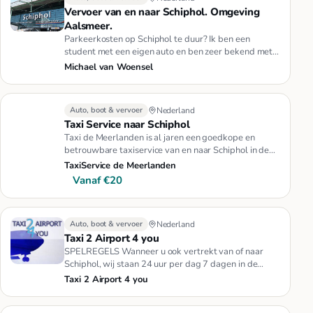
Vervoer van en naar Schiphol. Omgeving
Aalsmeer.
Parkeerkosten op Schiphol te duur? Ik ben een
student met een eigen auto en ben zeer bekend met
de wegen op schiphol. Ik…
Michael van Woensel
Auto, boot & vervoer
Nederland
Taxi Service naar Schiphol
Taxi de Meerlanden is al jaren een goedkope en
betrouwbare taxiservice van en naar Schiphol in de
regio Amsterdam. Kijk …
TaxiService de Meerlanden
Vanaf €20
Auto, boot & vervoer
Nederland
Taxi 2 Airport 4 you
SPELREGELS Wanneer u ook vertrekt van of naar
Schiphol, wij staan 24 uur per dag 7 dagen in de
week voor u klaar. Betrou…
Taxi 2 Airport 4 you