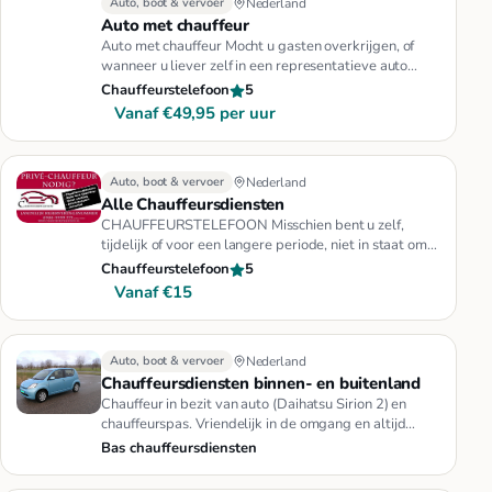
Auto, boot & vervoer
Nederland
Auto met chauffeur
Auto met chauffeur Mocht u gasten overkrijgen, of
wanneer u liever zelf in een representatieve auto
vervoerd wilt worden…
Chauffeurstelefoon
5
Vanaf €49,95 per uur
Auto, boot & vervoer
Nederland
Alle Chauffeursdiensten
CHAUFFEURSTELEFOON Misschien bent u zelf,
tijdelijk of voor een langere periode, niet in staat om
belangrijke documenten…
Chauffeurstelefoon
5
Vanaf €15
Auto, boot & vervoer
Nederland
Chauffeursdiensten binnen- en buitenland
Chauffeur in bezit van auto (Daihatsu Sirion 2) en
chauffeurspas. Vriendelijk in de omgang en altijd
bereid om te helpen…
Bas chauffeursdiensten