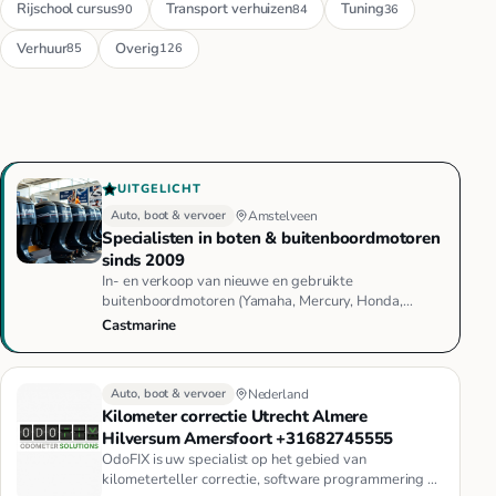
Rijschool cursus
Transport verhuizen
Tuning
90
84
36
Verhuur
Overig
85
126
UITGELICHT
Auto, boot & vervoer
Amstelveen
Specialisten in boten & buitenboordmotoren
sinds 2009
In- en verkoop van nieuwe en gebruikte
buitenboordmotoren (Yamaha, Mercury, Honda,
Suzuki e.a.), elektrische fluistermot…
Castmarine
Auto, boot & vervoer
Nederland
Kilometer correctie Utrecht Almere
Hilversum Amersfoort +31682745555
OdoFIX is uw specialist op het gebied van
kilometerteller correctie, software programmering en