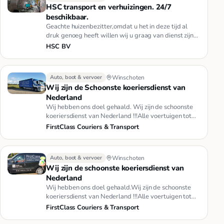
HSC transport en verhuizingen. 24/7
beschikbaar.
Geachte huizenbezitter,omdat u het in deze tijd al
druk genoeg heeft willen wij u graag van dienst zijn
met het verkoop …
HSC BV
Auto, boot & vervoer
Winschoten
Wij zijn de Schoonste koeriersdienst van
Nederland
Wij hebben ons doel gehaald. Wij zijn de schoonste
koeriersdienst van Nederland !!!Alle voertuigen tot
3500 kg GVW, 9 di…
FirstClass Couriers & Transport
Auto, boot & vervoer
Winschoten
Wij zijn de schoonste koeriersdienst van
Nederland
Wij hebben ons doel gehaald.Wij zijn de schoonste
koeriersdienst van Nederland !!!Alle voertuigen tot
3500 kg GVW, 9 div…
FirstClass Couriers & Transport