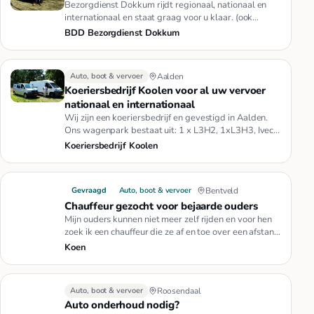
Bezorgdienst Dokkum rijdt regionaal, nationaal en
internationaal en staat graag voor u klaar. (ook
spoedritten)Onze bezo…
BDD Bezorgdienst Dokkum
Auto, boot & vervoer
Aalden
Koeriersbedrijf Koolen voor al uw vervoer
nationaal en internationaal
Wij zijn een koeriersbedrijf en gevestigd in Aalden.
Ons wagenpark bestaat uit: 1 x L3H2, 1xL3H3, Iveco
met 4,5 meter la…
Koeriersbedrijf Koolen
Gevraagd
Auto, boot & vervoer
Bentveld
Chauffeur gezocht voor bejaarde ouders
Mijn ouders kunnen niet meer zelf rijden en voor hen
zoek ik een chauffeur die ze af en toe over een afstand
tot 150km k…
Koen
Auto, boot & vervoer
Roosendaal
Auto onderhoud nodig?