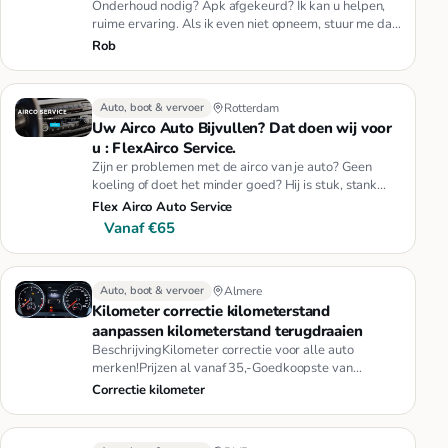
Onderhoud nodig? Apk afgekeurd? Ik kan u helpen,
ruime ervaring. Als ik even niet opneem, stuur me dan
een app of sms
Rob
Auto, boot & vervoer
Rotterdam
Uw Airco Auto Bijvullen? Dat doen wij voor
u : FlexAirco Service.
Zijn er problemen met de airco van je auto? Geen
koeling of doet het minder goed? Hij is stuk, stank
geur of koelt slech…
Flex Airco Auto Service
Vanaf €65
Auto, boot & vervoer
Almere
Kilometer correctie kilometerstand
aanpassen kilometerstand terugdraaien
BeschrijvingKilometer correctie voor alle auto
merken!Prijzen al vanaf 35,-Goedkoopste van
Nederland24/7 beschikbaar kil…
Correctie kilometer