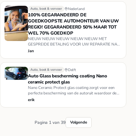
Auto, boot & vervoer
Nederland
100% GEGARANDEERD DE
GOEDKOOPSTE AUTOMONTEUR VAN UW
REGIO! GEGARANDEERD 50% MAAR TOT
WEL 70% GOEDKOP
NIEUW NIEUW NIEUW NIEUW NIEUW MET
GESPREIDE BETALING VOOR UW REPARATIE NA
OVERLEG MOGELIJK...(voor aanvang van de repara…
Jan
Auto, boot & vervoer
Delft
Auto Glass bescherming coating Nano
ceramic protect glas
Nano Ceramic Protect glas coating zorgt voor een
perfecte bescherming van de autoruit waardoor de
zichtbaarheid voor de …
erik
Pagina 1 van 39
Volgende