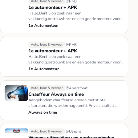
Auto, boot & vervoer
PMB
1e automonteur + APK
Hallo,Bent u op zoek naar een
vakkundig,betrouwbare en een goede monteur voor
uw auto?Dan zit u goed ,U kunt bij mij ter…
1e Automonteur
Auto, boot & vervoer
PMB
1e automonteur + APK
Hallo,Bent u op zoek naar een
vakkundig,betrouwbare en een goede monteur voor
uw auto?Dan zit u goed ,U kunt bij mij ter…
1e Automonteur
Auto, boot & vervoer
Amersfoort
Chauffeur Always on time
Aangeboden: chauffeursdiensten met stipte
afspraken, die worden nageleefd. Prive chauffeur,
tijdelijke koeriersdiensten.…
Always on time
Auto, boot & vervoer
Utrecht
Wegens uitbreiding van werkzaamheden,