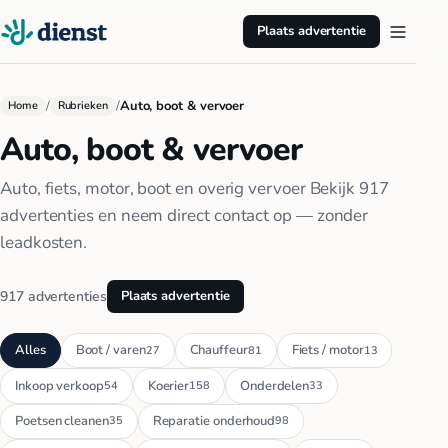
Plaats advertentie
/
/
Auto, boot & vervoer
Home
Rubrieken
Auto, boot & vervoer
Auto, fiets, motor, boot en overig vervoer Bekijk 917
advertenties en neem direct contact op — zonder
leadkosten.
917 advertenties
Plaats advertentie
Alles
Boot / varen
Chauffeur
Fiets / motor
27
81
13
Inkoop verkoop
Koerier
Onderdelen
54
158
33
Poetsen cleanen
Reparatie onderhoud
35
98