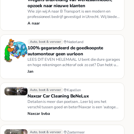
opzoek naar nieuwe klanten
Wie zijn wij:A naar B Transport is een modern en
professioneel bedrijf gevestigd in Utrecht. Wij bieden
naast sneltransp…
A naar
Auto, boot & vervoer
Nederland
100% gegarandeerd de goedkoopste
automonteur geen uurloon
LEES DIT EVEN HELEMAAL. U bent die dure garages
en hoge rekeningen achteraf ook zo zat? Dan hebt u
nu het goedkoopste ad…
Jan
Auto, boot & vervoer
Kapellen
Naxcar Car Cleaning BeNeLux
Detailen is meer dan poetsen…Leer bij ons het
verschil tussen goed en beter!Naxcar is een ‘autogek’
familiebedrijf, onts…
Naxcar bvba
Auto, boot & vervoer
Zoetermeer