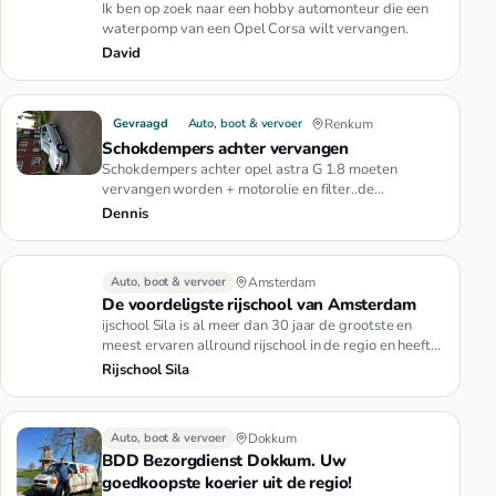
Ik ben op zoek naar een hobby automonteur die een
waterpomp van een Opel Corsa wilt vervangen.
David
Gevraagd
Auto, boot & vervoer
Renkum
Schokdempers achter vervangen
Schokdempers achter opel astra G 1.8 moeten
vervangen worden + motorolie en filter..de
onderdelen zijn reeds aanwezig..i…
Dennis
Auto, boot & vervoer
Amsterdam
De voordeligste rijschool van Amsterdam
ijschool Sila is al meer dan 30 jaar de grootste en
meest ervaren allround rijschool in de regio en heeft
zelfs het gros…
Rijschool Sila
Auto, boot & vervoer
Dokkum
BDD Bezorgdienst Dokkum. Uw
goedkoopste koerier uit de regio!