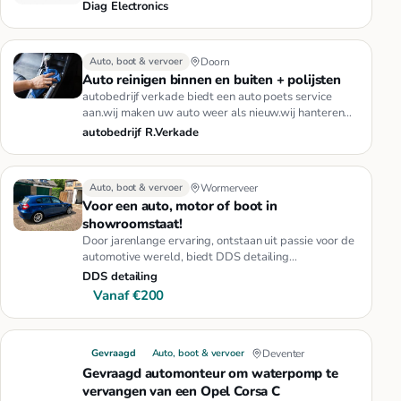
teller reparatie.Redenen …
Diag Electronics
Auto, boot & vervoer
Doorn
Auto reinigen binnen en buiten + polijsten
autobedrijf verkade biedt een auto poets service
aan.wij maken uw auto weer als nieuw.wij hanteren
de volgende prijzen:v…
autobedrijf R.Verkade
Auto, boot & vervoer
Wormerveer
Voor een auto, motor of boot in
showroomstaat!
Door jarenlange ervaring, ontstaan uit passie voor de
automotive wereld, biedt DDS detailing
hoogstaande diensten in de …
DDS detailing
Vanaf €200
Gevraagd
Auto, boot & vervoer
Deventer
Gevraagd automonteur om waterpomp te
vervangen van een Opel Corsa C