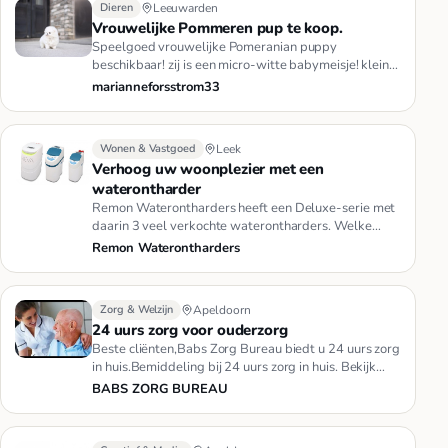
Dieren
Leeuwarden
Vrouwelijke Pommeren pup te koop.
Speelgoed vrouwelijke Pomeranian puppy
beschikbaar! zij is een micro-witte babymeisje! kleine
Maggie is de domste en mee…
marianneforsstrom33
Wonen & Vastgoed
Leek
Verhoog uw woonplezier met een
waterontharder
Remon Waterontharders heeft een Deluxe-serie met
daarin 3 veel verkochte waterontharders. Welke
waterontharder voor u he…
Remon Waterontharders
Zorg & Welzijn
Apeldoorn
24 uurs zorg voor ouderzorg
Beste cliënten,Babs Zorg Bureau biedt u 24 uurs zorg
in huis.Bemiddeling bij 24 uurs zorg in huis. Bekijk
onze site of b…
BABS ZORG BUREAU