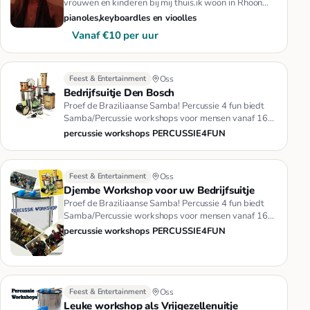
vrouwen en kinderen bij mij thuis.ik woon in Rhoon
(Portland).het kost…
pianoles,keyboardles en vioolles
Vanaf €10 per uur
Feest & Entertainment
Oss
Bedrijfsuitje Den Bosch
Proef de Braziliaanse Samba! Percussie 4 fun biedt
Samba/Percussie workshops voor mensen vanaf 16
jaar en in groepsgroot…
percussie workshops PERCUSSIE4FUN
Feest & Entertainment
Oss
Djembe Workshop voor uw Bedrijfsuitje
Proef de Braziliaanse Samba! Percussie 4 fun biedt
Samba/Percussie workshops voor mensen vanaf 16
jaar en in groepsgroot…
percussie workshops PERCUSSIE4FUN
Feest & Entertainment
Oss
Leuke workshop als Vrijgezellenuitje