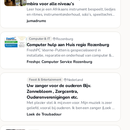
mbira voor alle niveau’s
Leer hoe je een Afrikaans instrument bespeelt, liedjes
en ritmes, instrumentonderhoud, solo’s, speeltechniek
en nog veel…
jumadrums
Computer & IT
Rozenburg
Computer hulp aan Huis regio Rozenburg
FreshPC Voorne-Putten is gespecialiseerd in
installatie, reparatie en onderhoud van computer &
laptop. 7 dagen per week …
Freshpc Computer Service Rozenburg
Feest & Entertainment
Nederland
Uw zanger voor de ouderen Bijv.
Zonnebloem , Zorgcentra,
Ouderenverenigingen etc.
Met plezier stel ik mij even voor. Mijn muziek is zeer
geliefd, vooral bij ouderen. Ik ben een zanger (Loek de
Troubadou…
Loek de Troubadour