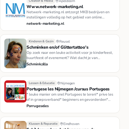
Creatief & Media
Apeldoorn
Www.netwerk-marketing.nl
Netwerk-marketing.nl ontzorgt MKB bedrijven en
instellingen volledig op het gebied van online
marketingdiensten. Van ont…
netwerk-marketing.nl
Kinderen & Gezin
Reusel
Schminken en/of Glittertattoo's
Op zoek naar een leuke activiteit voor je kinderfeest,
buurtfeest of evenement? Wat dacht je van
schminken?Schminkzilla …
Schminkzilla
Lessen & Educatie
Nijmegen
Portugese les Nijmegen /cursus Portugees
* leuke manier om snel Portugees te leren!* prive les
of in groepsverband* beginners en gevorderden*
specifieke conversa…
Porrugeseles
Klussen & Reparatie
Eindhoven