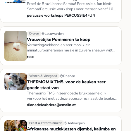
Proef de Braziliaanse Samba! Percussie 4 fun biedt
Samba/Percussie workshops voor mensen vanaf 16
jaar en in groepsgroot…
percussie workshops PERCUSSIE4FUN
Dieren
Leeuwarden
Vrouwelijke Pommeren te koop
Verbazingwekkend en zeer mooi klein
miniatuurpomeranian meisje in zuivere sneeuw witte
kleur. Ze is een schoonheid. Ze z…
rose
Wonen & Vastgoed
Rhenen
THERMOMIX TM5, voor de keuken zeer
goede staat van
Thermomix TM5 in zeer goede bruikbaarheid Ik
verkoop het met al deze accessoires naast de boeken
en een USB-sleutel neem…
dianedeloubriere@emailn.at
Feest & Entertainment
Antwerpen
Afrikaanse muzieklessen djembé, kalimba en