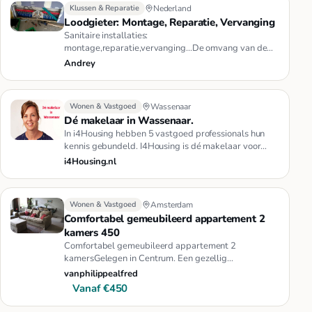
Klussen & Reparatie
Nederland
Loodgieter: Montage, Reparatie, Vervanging
Sanitaire installaties:
montage,reparatie,vervanging...De omvang van de
geleverde hydraulische diensten omvat: INSTALLAT…
Andrey
Wonen & Vastgoed
Wassenaar
Dé makelaar in Wassenaar.
In i4Housing hebben 5 vastgoed professionals hun
kennis gebundeld. I4Housing is dé makelaar voor
Wassenaar. U kunt bij o…
i4Housing.nl
Wonen & Vastgoed
Amsterdam
Comfortabel gemeubileerd appartement 2
kamers 450
Comfortabel gemeubileerd appartement 2
kamersGelegen in Centrum. Een gezellig
appartement met twee slaapkamers, Het appa…
vanphilippealfred
Vanaf €450