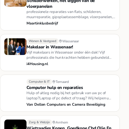
Schilderwerken, het leggen van de
vloerpanelen
professionele reparaties van flats, schilderen,
muurreparatie, gipsplaatassemblage, vloerpanelen,
decoratieve steen, het…
Maartinklusbedrijf
Wonen & Vastgoed
Wassenaar
Makelaar in Wassenaar!
Vijf makelaars in Wassenaar onder één dak! Vijf
professionals die hun krachten hebben gebundeld
onder de naam i4Housing …
i4Housing.nl
Computer & IT
Ternaard
Computer hulp en reparaties
Hulp of uitleg nodig bij het gebruik van uw pc of
laptop?Laptop of pc defect of traag? Wij helpen u
graag.Neem contact o…
Van Dellen Computers en Camera Beveiliging
Zorg & Welzijn
Arnhem
Wietzaadjes Kopen, Goedkope Cbd Olie En