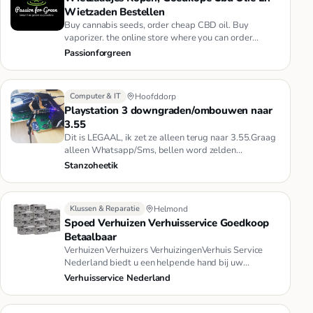
Wietzaden Bestellen
Buy cannabis seeds, order cheap CBD oil. Buy
vaporizer. the online store where you can order
autoflower, female cannabis…
Passionforgreen
Computer & IT
Hoofddorp
Playstation 3 downgraden/ombouwen naar
3.55
Dit is LEGAAL, ik zet ze alleen terug naar 3.55.Graag
alleen Whatsapp/Sms, bellen word zelden
opgenomen.De mogelijkheden…
Stanzoheetik
Klussen & Reparatie
Helmond
Spoed Verhuizen Verhuisservice Goedkoop
Betaalbaar
Verhuizen Verhuizers VerhuizingenVerhuis Service
Nederland biedt u een helpende hand bij uw
verhuizing. U huurt per uur …
Verhuisservice Nederland