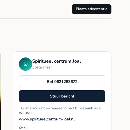
Plaats advertentie
Spiritueel centrum Joal
SJ
Zoetermeer
Bel 0621283672
Stuur bericht
Gratis account — reageer direct bij de aanbieder.
WEBSITE
www.spiritueelcentrum-joal.nl
KVK