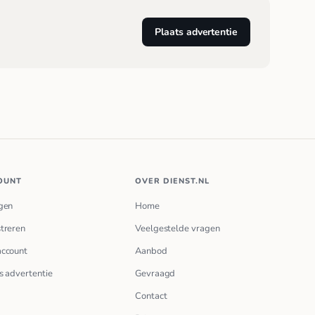
Plaats advertentie
OUNT
OVER DIENST.NL
gen
Home
treren
Veelgestelde vragen
account
Aanbod
s advertentie
Gevraagd
Contact