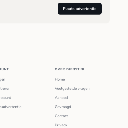
Plaats advertentie
OUNT
OVER DIENST.NL
gen
Home
treren
Veelgestelde vragen
account
Aanbod
s advertentie
Gevraagd
Contact
Privacy