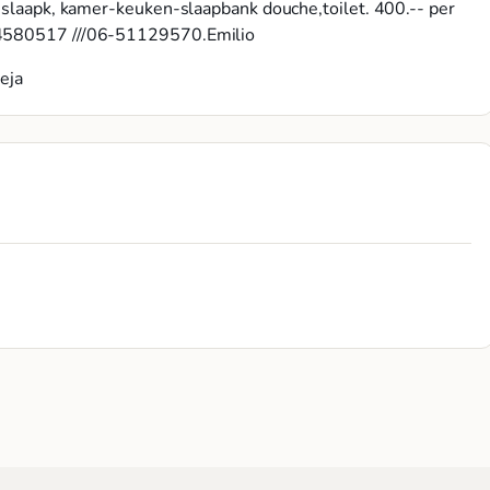
1 slaapk, kamer-keuken-slaapbank douche,toilet. 400.-- per
0-4580517 ///06-51129570.Emilio
eja