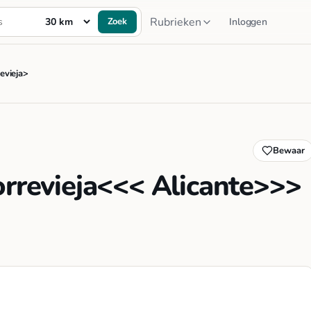
Rubrieken
Zoek
Inloggen
evieja>
Bewaar
orrevieja<<< Alicante>>>