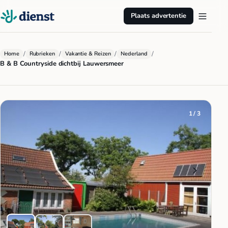
Plaats advertentie
/
/
/
/
Home
Rubrieken
Vakantie & Reizen
Nederland
B & B Countryside dichtbij Lauwersmeer
1 / 3