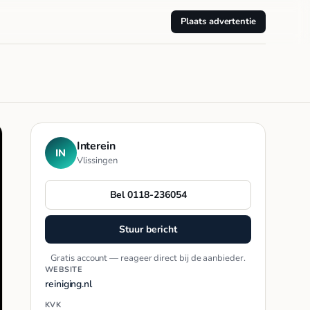
Plaats advertentie
Interein
IN
Vlissingen
Bel 0118-236054
Stuur bericht
Gratis account — reageer direct bij de aanbieder.
WEBSITE
reiniging.nl
KVK