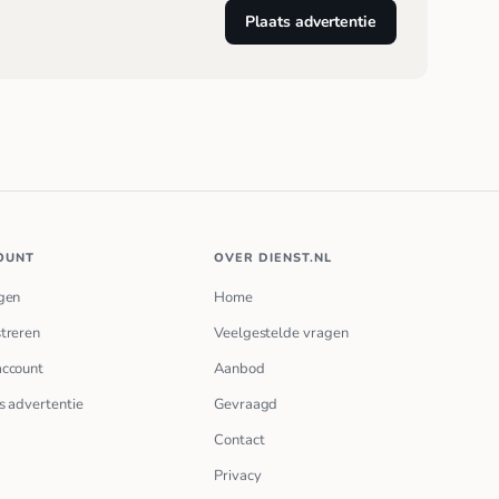
Plaats advertentie
OUNT
OVER DIENST.NL
gen
Home
treren
Veelgestelde vragen
account
Aanbod
s advertentie
Gevraagd
Contact
Privacy