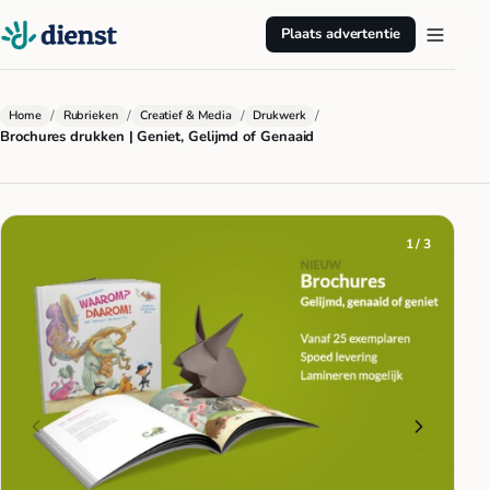
Plaats advertentie
/
/
/
/
Home
Rubrieken
Creatief & Media
Drukwerk
Brochures drukken | Geniet, Gelijmd of Genaaid
1 / 3