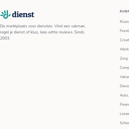
RUB
Kluss
De marktplaats voor diensten. Vind een vakman,
Feest
regel je dienst of klus, lees echte reviews. Sinds
2003.
Creat
Werk
Zorg 
Comp
Vakan
Dier
Auto,
Finan
Lesse
Scho