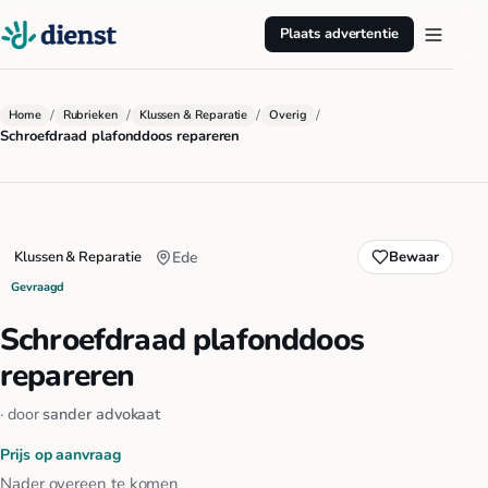
Plaats advertentie
/
/
/
/
Home
Rubrieken
Klussen & Reparatie
Overig
Schroefdraad plafonddoos repareren
Klussen & Reparatie
Ede
Bewaar
Gevraagd
Schroefdraad plafonddoos
repareren
· door
sander advokaat
Prijs op aanvraag
Nader overeen te komen