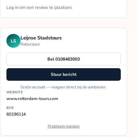
Log in
om een review te plaatsen.
Leijnse Stadstours
LS
Rotterdam
Bel 0108483003
Stuur bericht
Gratis account — reageer direct bij de aanbieder.
WEBSITE
www.rotterdam-tours.com
KVK
60196114
Probleem melden