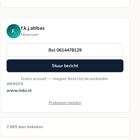
f.k.j.abbas
F.
hilversum
Bel 0614478129
Stuur bericht
Gratis account — reageer direct bij de aanbieder.
WEBSITE
www.risto.nl
Probleem melden
2.865 keer bekeken